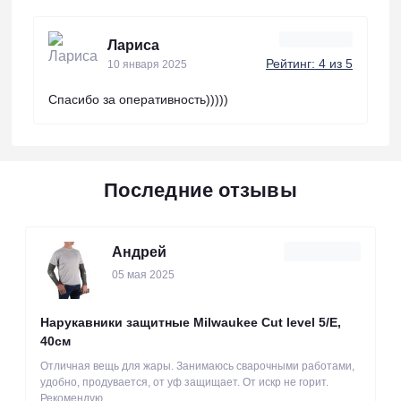
Лариса
Рейтинг: 4 из 5
10 января 2025
Спасибо за оперативность)))))
Последние отзывы
Андрей
05 мая 2025
Нарукавники защитные Milwaukee Cut level 5/Е,
40см
Отличная вещь для жары. Занимаюсь сварочными работами,
удобно, продувается, от уф защищает. От искр не горит.
Рекомендую..