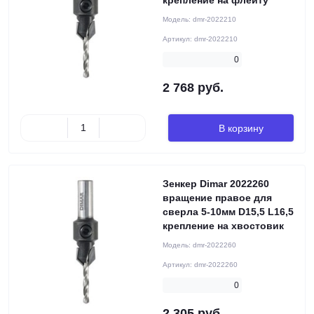
крепление на флейту
Модель:
dmr-2022210
Артикул:
dmr-2022210
0
2 768 руб.
В корзину
Зенкер Dimar 2022260
вращение правое для
сверла 5-10мм D15,5 L16,5
крепление на хвостовик
Модель:
dmr-2022260
Артикул:
dmr-2022260
0
2 305 руб.