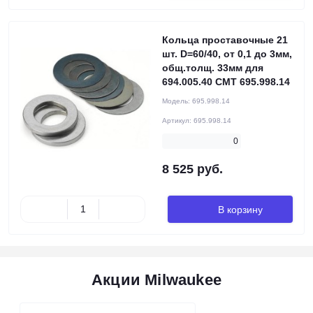
Кольца проставочные 21
шт. D=60/40, от 0,1 до 3мм,
общ.толщ. 33мм для
694.005.40 CMT 695.998.14
Модель:
695.998.14
Артикул:
695.998.14
0
8 525 руб.
В корзину
Акции Milwaukee