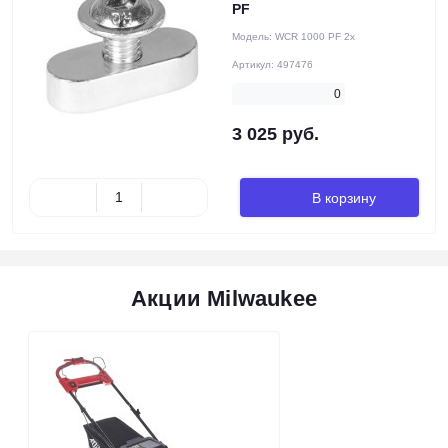
PF
Модель:
WCR 1000 PF 2x
Артикул:
497476
0
3 025 руб.
В корзину
Акции Milwaukee