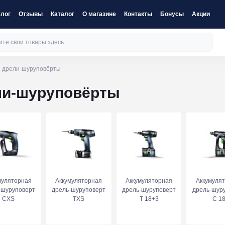
лог
Отзывы
Каталог
О магазине
Контакты
Бонусы
Акции
е дрели-шуруповёрты
ли-шуруповёрты
муляторная
Аккумуляторная
Аккумуляторная
Аккумуля
-шуруповерт
дрель-шуруповерт
дрель-шуруповерт
дрель-шур
CXS
TXS
T 18+3
C 1