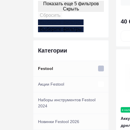
Показать еще 5 фильтров
Скрыть
Сбросить
40 
Выберите фильтры
Выберите фильтры
Категории
Festool
Акции Festool
Акции инструмент
Наборы инструментов Festool
2024
в нал
Акции Акк. и ЗУ
Акк
Новинки Festool 2026
дре