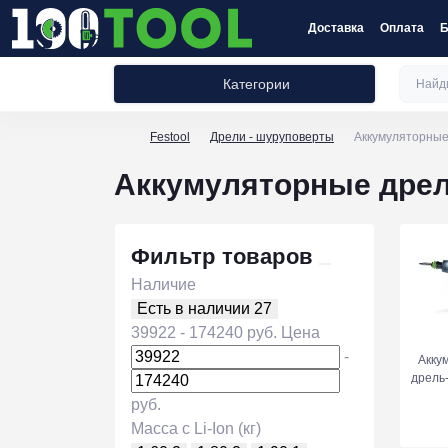
Доставка
Оплата
Б
Категории
Festool
Дрели - шуруповерты
Аккумуляторны
Аккумуляторные дре
Фильтр товаров
Наличие
Есть в наличии
27
39922
-
174240
руб.
Цена
-
Акку
дрель
руб.
Масса с Li-Ion (кг)