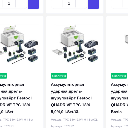
ичии
в наличии
в наличии
умуляторная
Аккумуляторная
Аккумул
ная дрель-
ударная дрель-
ударная
повёрт Festool
шуруповёрт Festool
шурупов
DRIVE TPC 18/4
QUADRIVE TPC 18/4
QUADRIVE
,0 I-Set
5,0/4,0 I-Set/XL
Basic
ь:
TPC 18/4 5,0/4,0 I-Set
Модель:
TPC 18/4 5,0/4,0 I-Set/XL
Модель:
TPC
ул:
577621
Артикул:
577622
Артикул:
57