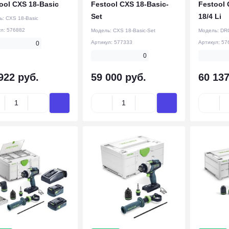
ool CXS 18-Basic
Festool CXS 18-Basic-
Festool
Set
18/4 Li
ь:
CXS 18-Basic
ул:
576882
Модель:
CXS 18-Basic-Set
Модель:
DRC
Артикул:
577333
Артикул:
57
0
0
922 руб.
59 000 руб.
60 137