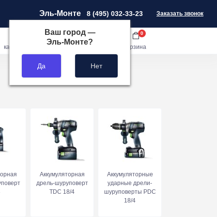
Эль-Монте
8 (495) 032-33-23
Заказать звонок
Ваш город —
0
0
0
Эль-Монте
?
кабинет
сравнить
закладки
корзина
торная
Аккумуляторная
Аккумуляторные
уповерт
дрель-шуруповерт
ударные дрели-
8
TDC 18/4
шуруповерты PDC
18/4