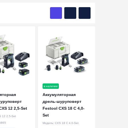
в наличии
яторная
Аккумуляторная
уруповерт
дрель-шуруповерт
CXS 12 2,5-Set
Festool CXS 18 C 4,0-
Set
 12 2.5-Set
6865
Модель:
CXS 18 C 4.0-Set