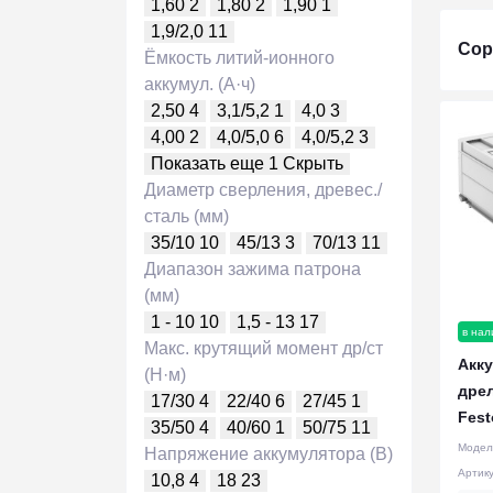
1,60
2
1,80
2
1,90
1
1,9/2,0
11
Сор
Ёмкость литий-ионного
аккумул. (А·ч)
2,50
4
3,1/5,2
1
4,0
3
4,00
2
4,0/5,0
6
4,0/5,2
3
Показать еще 1
Скрыть
Диаметр сверления, древес./
сталь (мм)
35/10
10
45/13
3
70/13
11
Диапазон зажима патрона
(мм)
1 - 10
10
1,5 - 13
17
в нал
Макс. крутящий момент др/ст
Акк
(Н·м)
дре
17/30
4
22/40
6
27/45
1
Fest
35/50
4
40/60
1
50/75
11
Модел
Напряжение аккумулятора (В)
Артик
10,8
4
18
23