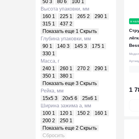
50
3
80
6
100
1
Высота упаковки, мм
160
1
225
1
265
2
290
1
в нал
315
1
437
2
Стр
Показать еще 1
Скрыть
лёгк
Глубина упаковки, мм
Bes
90
1
140
3
145
3
175
1
330
1
Модел
Масса, г
Артик
240
1
260
1
270
2
290
1
350
1
380
1
Показать еще 3
Скрыть
1 7
Рейка, мм
15x5
3
20x5
6
25x6
1
Ширина зажима а, мм
100
1
120
1
150
2
160
1
200
2
250
1
Показать еще 2
Скрыть
Сбросить