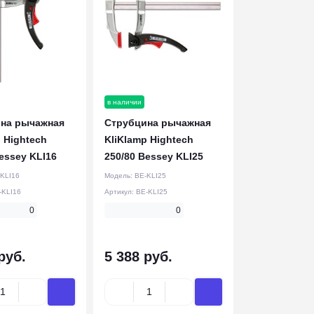
в наличии
на рычажная
Струбцина рычажная
 Hightech
KliKlamp Hightech
essey KLI16
250/80 Bessey KLI25
KLI16
Модель:
BE-KLI25
-KLI16
Артикул:
BE-KLI25
0
0
руб.
5 388 руб.