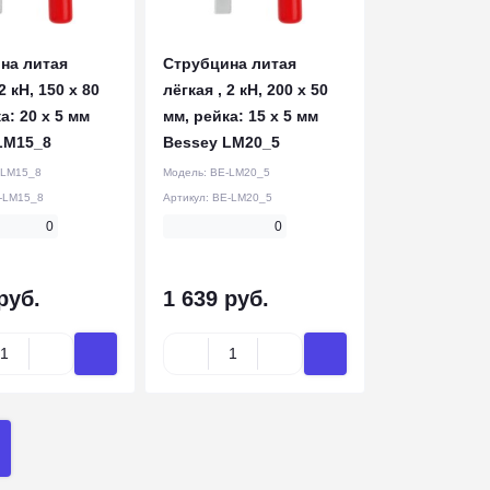
на литая
Струбцина литая
2 кН, 150 x 80
лёгкая , 2 кН, 200 x 50
а: 20 x 5 мм
мм, рейка: 15 x 5 мм
LM15_8
Bessey LM20_5
-LM15_8
Модель:
BE-LM20_5
-LM15_8
Артикул:
BE-LM20_5
0
0
руб.
1 639 руб.