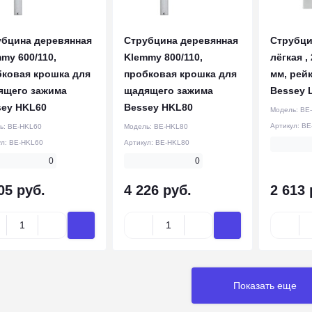
убцина деревянная
Струбцина деревянная
Струбци
my 600/110,
Klemmy 800/110,
лёгкая , 
бковая крошка для
пробковая крошка для
мм, рейк
ящего зажима
щадящего зажима
Bessey 
sey HKL60
Bessey HKL80
Модель:
BE
Артикул:
BE
ь:
BE-HKL60
Модель:
BE-HKL80
ул:
BE-HKL60
Артикул:
BE-HKL80
0
0
05 руб.
4 226 руб.
2 613 
Показать еще