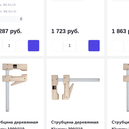
ь:
BE-KLI-D
ул:
BE-KLI-D
0
287 руб.
1 723 руб.
1 863 
убцина деревянная
Струбцина деревянная
Струбци
my 1000/110,
Klemmy 200/110,
Klemmy 3