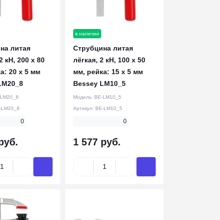
в наличии
на литая
Струбцина литая
2 кН, 200 x 80
лёгкая, 2 кН, 100 x 50
а: 20 x 5 мм
мм, рейка: 15 x 5 мм
LM20_8
Bessey LM10_5
-LM20_8
Модель:
BE-LM10_5
-LM20_8
Артикул:
BE-LM10_5
0
0
руб.
1 577 руб.