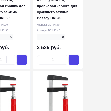
ая крошка для
пробковая крошка для
о зажима
щадящего зажима
HKL30
Bessey HKL40
-HKL30
Модель:
BE-HKL40
-HKL30
Артикул:
BE-HKL40
0
0
руб.
3 525 руб.