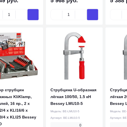
49 руб.
5 968 руб.
5 388 
ор струбцин
Струбцина U-образная
Струбци
жных KliKlamp,
лёгкая 100/50, 1.5 кН
лёгкая 2
лей, 16 пр., 2 x
Bessey LMU10-5
Bessey 
2/4 x KLI16/6 x
Модель:
BE-LMU10-5
Модель:
BE
0/4 x KLI25 Bessey
Артикул:
BE-LMU10-5
Артикул:
BE
D
0