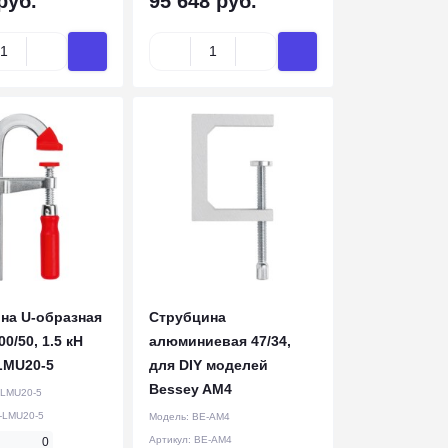
руб.
95 648 руб.
на U-образная
Струбцина
00/50, 1.5 кН
алюминиевая 47/34,
LMU20-5
для DIY моделей
Bessey AM4
-LMU20-5
-LMU20-5
Модель:
BE-AM4
Артикул:
BE-AM4
0