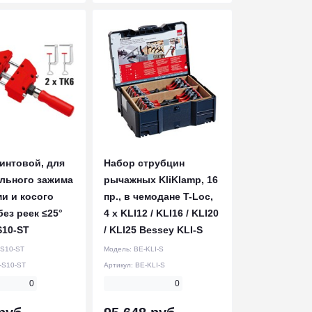
интовой, для
Набор струбцин
льного зажима
рычажных KliKlamp, 16
ми и косого
пр., в чемодане T-Loc,
ез реек ≤25°
4 x KLI12 / KLI16 / KLI20
S10-ST
/ KLI25 Bessey KLI-S
S10-ST
Модель:
BE-KLI-S
-S10-ST
Артикул:
BE-KLI-S
0
0