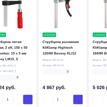
ичии
в наличии
в наличии
убцина литая
Струбцина рычажная
Струбци
ая, 2 кН, 150 x 50
KliKlamp Hightech
KliKlamp
рейка: 15 x 5 мм
120/80 Bessey KLI12
160/80 B
sey LM15_5
Модель:
BE-KLI12
Модель:
BE-
Артикул:
BE-KLI12
Артикул:
BE
ь:
BE-LM15_5
ул:
BE-LM15_5
0
0
24 руб.
4 867 руб.
5 026 