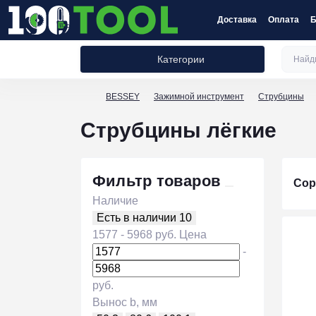
Доставка
Оплата
Б
Категории
BESSEY
Зажимной инструмент
Струбцины
Струбцины лёгкие
Фильтр товаров
Сор
Наличие
Есть в наличии
10
1577
-
5968
руб.
Цена
-
руб.
Вынос b, мм