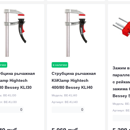
ичии
в наличии
Зажим в
убцина рычажная
Струбцина рычажная
паралле
lamp Hightech
KliKlamp Hightech
с рейка
80 Bessey KLI30
400/80 Bessey KLI40
зажима б
Bessey 
ь:
BE-KLI30
Модель:
BE-KLI40
ул:
BE-KLI30
Артикул:
BE-KLI40
Модель:
BE-
0
0
Артикул:
BE