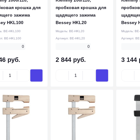
бковая крошка для
пробковая крошка для
пробков
ящего зажима
щадящего зажима
щадящег
sey HKL100
Bessey HKL20
Bessey 
ь:
BE-HKL100
Модель:
BE-HKL20
Модель:
BE
ул:
BE-HKL100
Артикул:
BE-HKL20
Артикул:
BE
0
0
46 руб.
2 844 руб.
3 144 