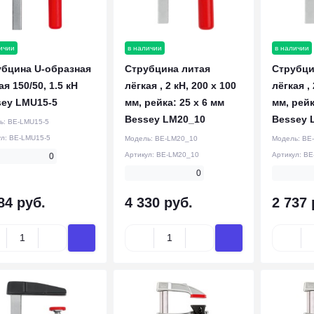
ичии
в наличии
в наличии
убцина U-образная
Струбцина литая
Струбци
ая 150/50, 1.5 кН
лёгкая , 2 кН, 200 x 100
лёгкая , 
sey LMU15-5
мм, рейка: 25 x 6 мм
мм, рейк
Bessey LM20_10
Bessey 
ь:
BE-LMU15-5
ул:
BE-LMU15-5
Модель:
BE-LM20_10
Модель:
BE
Артикул:
BE-LM20_10
Артикул:
BE
0
0
84 руб.
4 330 руб.
2 737 