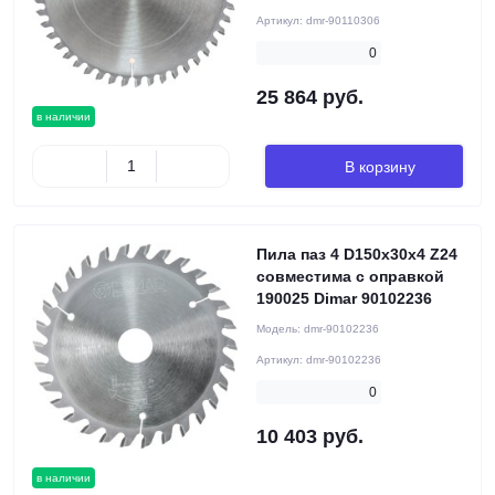
Артикул:
dmr-90110306
0
25 864 руб.
в наличии
В корзину
Пила паз 4 D150x30x4 Z24
совместима с оправкой
190025 Dimar 90102236
Модель:
dmr-90102236
Артикул:
dmr-90102236
0
10 403 руб.
в наличии