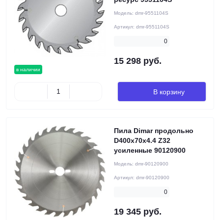
Модель:
dmr-9551104S
Артикул:
dmr-9551104S
0
15 298 руб.
в наличии
В корзину
Пила Dimar продольно
D400x70x4.4 Z32
усиленные 90120900
Модель:
dmr-90120900
Артикул:
dmr-90120900
0
19 345 руб.