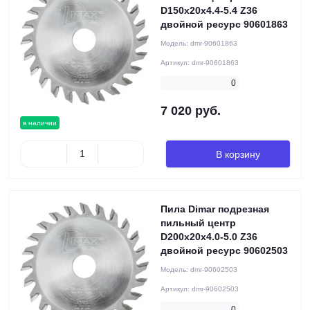
D150x20x4.4-5.4 Z36
двойной ресурс 90601863
Модель:
dmr-90601863
Артикул:
dmr-90601863
0
7 020 руб.
в наличии
В корзину
Пила Dimar подрезная
пильный центр
D200x20x4.0-5.0 Z36
двойной ресурс 90602503
Модель:
dmr-90602503
Артикул:
dmr-90602503
0