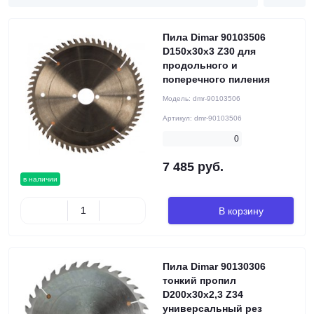
Пила Dimar 90103506
D150x30x3 Z30 для
продольного и
поперечного пиления
Модель:
dmr-90103506
Артикул:
dmr-90103506
0
7 485 руб.
в наличии
В корзину
Пила Dimar 90130306
тонкий пропил
D200x30x2,3 Z34
универсальный рез