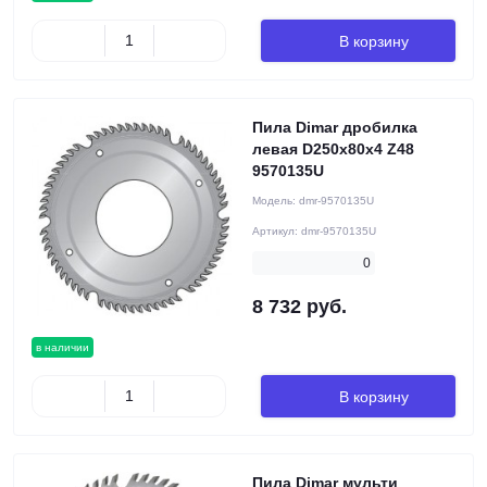
В корзину
Пила Dimar дробилка
левая D250x80x4 Z48
9570135U
Модель:
dmr-9570135U
Артикул:
dmr-9570135U
0
8 732 руб.
в наличии
В корзину
Пила Dimar мульти