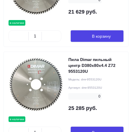
0
21 629 руб.
в наличии
В корзину
Пила Dimar пильный
центр D380x80x4.4 Z72
9553120U
Модель:
dmr-9553120U
Артикул:
dmr-9553120U
0
25 285 руб.
в наличии