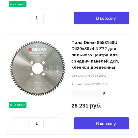
в наличии
В корзину
Пила Dimar 9553150U
D430x80x4,4 Z72 для
пильного центра для
сэндвич панелей дсп,
клееной древесины
Модель:
dmr-9553150U
Артикул:
dmr-9553150U
0
26 231 руб.
в наличии
В корзину