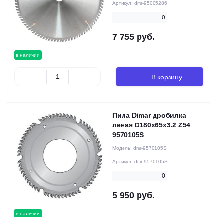
Артикул:
dmr-95005286
0
7 755 руб.
в наличии
В корзину
Пила Dimar дробилка
левая D180x65x3.2 Z54
9570105S
Модель:
dmr-9570105S
Артикул:
dmr-9570105S
0
5 950 руб.
в наличии