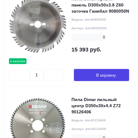
панель D300x50x3.8 Z60
заточка Ганибал 9080050N
Модель:
dmr-9080050N
Артикул:
dmr-9080050N
0
15 393 руб.
в наличии
В корзину
Пила Dimar пильный
центр D350x30x4.4 Z72
90126406
Модель:
dmr-90126406
Артикул:
dmr-90126406