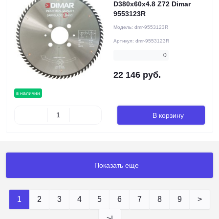
D380x60x4.8 Z72 Dimar
9553123R
Модель:
dmr-9553123R
Артикул:
dmr-9553123R
0
22 146 руб.
в наличии
В корзину
Показать еще
1
2
3
4
5
6
7
8
9
>
>|