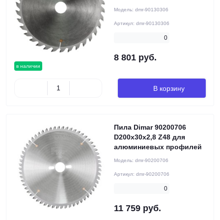
Модель:
dmr-90130306
Артикул:
dmr-90130306
0
8 801 руб.
в наличии
В корзину
Пила Dimar 90200706
D200x30x2,8 Z48 для
алюминиевых профилей
Модель:
dmr-90200706
Артикул:
dmr-90200706
0
11 759 руб.