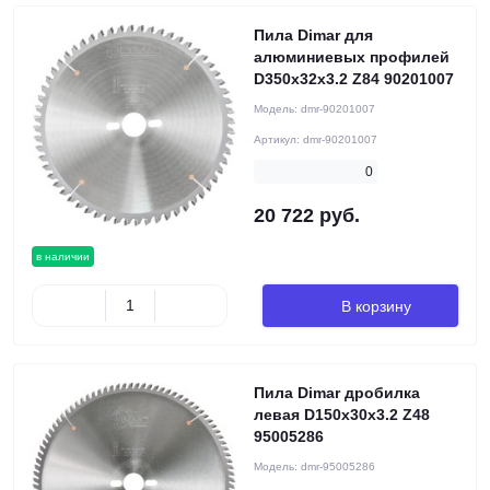
Пила Dimar для
алюминиевых профилей
D350x32x3.2 Z84 90201007
Модель:
dmr-90201007
Артикул:
dmr-90201007
0
20 722 руб.
в наличии
В корзину
Пила Dimar дробилка
левая D150x30x3.2 Z48
95005286
Модель:
dmr-95005286