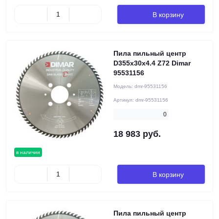
В корзину
Пила пильный центр
D355x30x4.4 Z72 Dimar
95531156
Модель:
dmr-95531156
Артикул:
dmr-95531156
0
18 983 руб.
в наличии
В корзину
Пила пильный центр