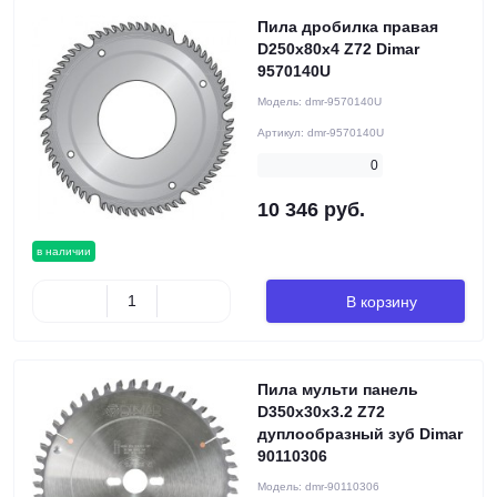
Пила дробилка правая
D250x80x4 Z72 Dimar
9570140U
Модель:
dmr-9570140U
Артикул:
dmr-9570140U
0
10 346 руб.
в наличии
В корзину
Пила мульти панель
D350x30x3.2 Z72
дуплообразный зуб Dimar
90110306
Модель:
dmr-90110306