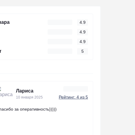
вара
4.9
4.9
4.9
т
5
Лариса
Рейтинг: 4 из 5
10 января 2025
пасибо за оперативность)))))