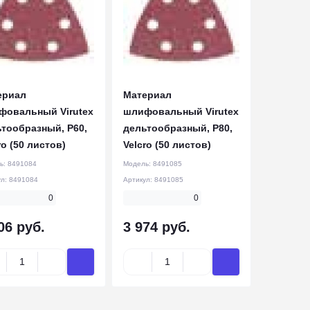
ериал
Материал
фовальный Virutex
шлифовальный Virutex
тообразный, Р60,
дельтообразный, Р80,
ro (50 листов)
Velcro (50 листов)
ь:
8491084
Модель:
8491085
ул:
8491084
Артикул:
8491085
0
0
06 руб.
3 974 руб.