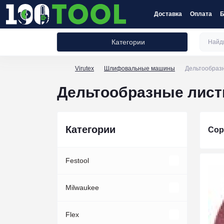
Доставка
Оплата
Б
Категории
Virutex
Шлифовальные машины
Дельтообраз
Дельтообразные лис
Категории
Сор
Festool
Акции Festool
Milwaukee
Акции инструмент
Наборы инструментов Festool
Принадлежности
Flex