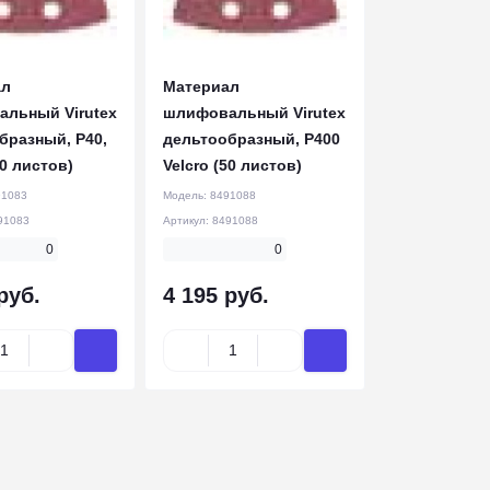
ал
Материал
льный Virutex
шлифовальный Virutex
бразный, Р40,
дельтообразный, Р400
50 листов)
Velcro (50 листов)
91083
Модель:
8491088
91083
Артикул:
8491088
0
0
руб.
4 195 руб.