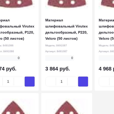
ериал
Материал
Матери
фовальный Virutex
шлифовальный Virutex
шлифова
тообразный, Р120,
дельтообразный, Р220,
дельтоо
ro (50 листов)
Velcro (50 листов)
Velcro (
ь:
8491086
Модель:
8491087
Модель:
84
ул:
8491086
Артикул:
8491087
Артикул:
84
0
0
74 руб.
3 864 руб.
4 968 