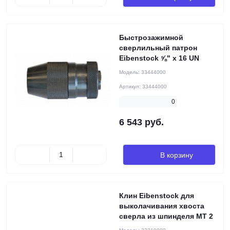
Быстрозажимной
сверлильный патрон
Eibenstock ⅝" x 16 UN
Модель:
33444000
Артикул:
33444000
0
6 543 руб.
В корзину
Клин Eibenstock для
выколачивания хвоста
сверла из шпинделя MT 2