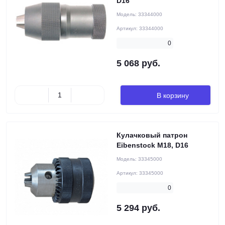
D16
Модель:
33344000
Артикул:
33344000
0
5 068 руб.
В корзину
Кулачковый патрон
Eibenstock М18, D16
Модель:
33345000
Артикул:
33345000
0
5 294 руб.