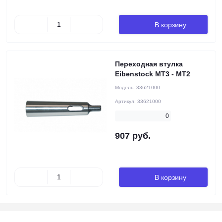
В корзину
Переходная втулка
Eibenstock MT3 - MT2
Модель:
33621000
Артикул:
33621000
0
907 руб.
В корзину