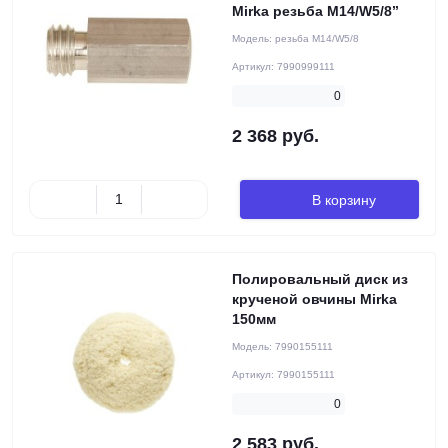
Mirka резьба М14/W5/8’’
Модель:
резьба М14/W5/8
Артикул:
7990999111
0
2 368 руб.
В корзину
Полировальный диск из
крученой овчины Mirka
150мм
Модель:
7990155111
Артикул:
7990155111
0
2 583 руб.