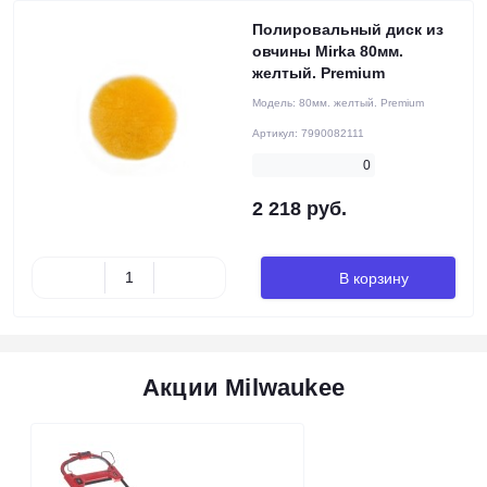
Полировальный диск из
овчины Mirka 80мм.
желтый. Premium
Модель:
80мм. желтый. Premium
Артикул:
7990082111
0
2 218 руб.
В корзину
Акции Milwaukee