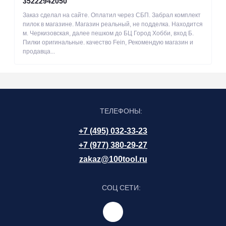
35222942050
Заказ сделал на сайте. Оплатил через СБП. Забрал комплект
пилок в магазине. Магазин реальный, не подделка. Находится
м. Черкизовская, далее пешком до БЦ Город Хобби, вход Б.
Пилки оригинальные. качество Fein, Рекомендую магазин и
продавца...
ТЕЛЕФОНЫ:
+7 (495) 032-33-23
+7 (977) 380-29-27
zakaz@100tool.ru
СОЦ СЕТИ: