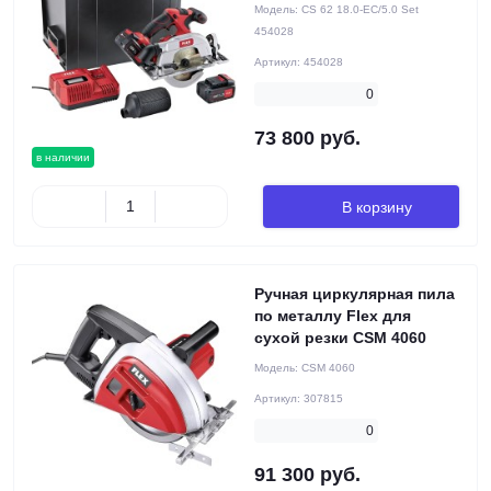
Модель:
CS 62 18.0-EC/5.0 Set
454028
Артикул:
454028
0
73 800 руб.
в наличии
В корзину
Ручная циркулярная пила
по металлу Flex для
сухой резки CSM 4060
Модель:
CSM 4060
Артикул:
307815
0
91 300 руб.