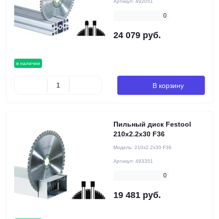
Артикул:
492051
0
24 079 руб.
в наличии
В корзину
Пильный диск Festool
210x2.2x30 F36
Модель:
210x2.2x30 F36
Артикул:
493351
0
19 481 руб.