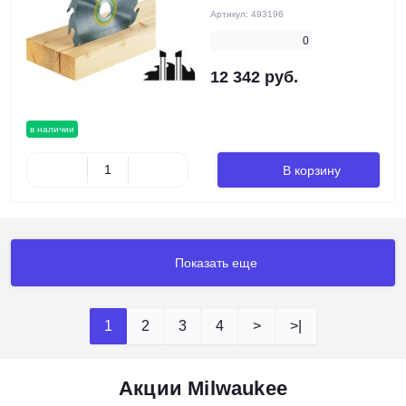
Артикул:
493196
0
12 342 руб.
в наличии
В корзину
Показать еще
1
2
3
4
>
>|
Акции Milwaukee