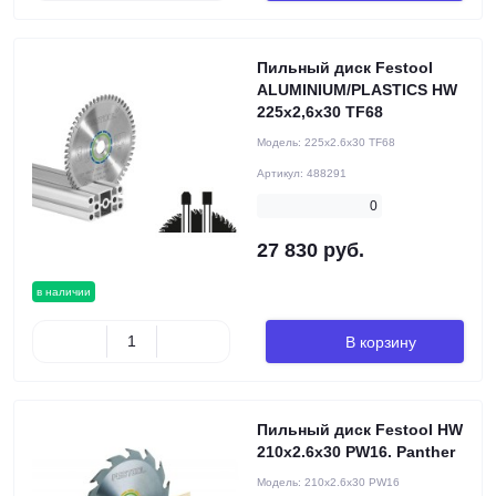
Пильный диск Festool
ALUMINIUM/PLASTICS HW
225x2,6x30 TF68
Модель:
225x2.6x30 TF68
Артикул:
488291
0
27 830 руб.
в наличии
В корзину
Пильный диск Festool HW
210x2.6x30 PW16. Panther
Модель:
210x2.6x30 PW16