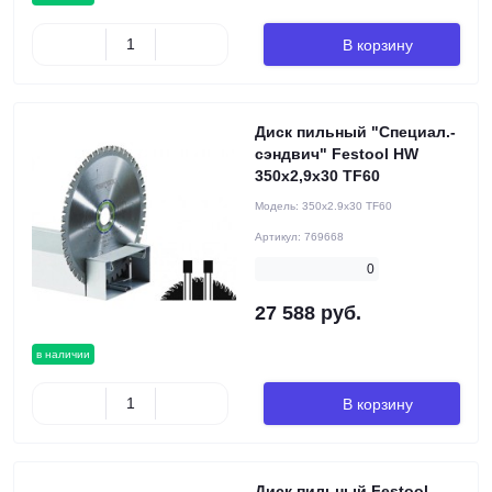
В корзину
Диск пильный "Специал.-
сэндвич" Festool HW
350x2,9x30 TF60
Модель:
350x2.9x30 TF60
Артикул:
769668
0
27 588 руб.
в наличии
В корзину
Диск пильный Festool