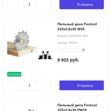
В корзину
Пильный диск Festool
210x2.6x30 W18
Модель:
210x2.6x30 W18
Артикул:
493197
0
9 922 руб.
в наличии
В корзину
Пильный диск Festool
225x2.6x30 PW18