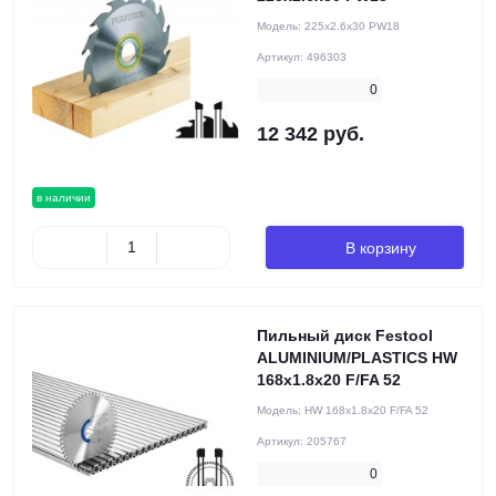
Модель:
225x2.6x30 PW18
Артикул:
496303
0
12 342 руб.
в наличии
В корзину
Пильный диск Festool
ALUMINIUM/PLASTICS HW
168x1.8x20 F/FA 52
Модель:
HW 168x1.8x20 F/FA 52
Артикул:
205767
0