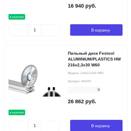
16 940 руб.
в наличии
В корзину
Пильный диск Festool
ALUMINIUM/PLASTICS HW
216x2,3x30 W60
Модель:
216x2.3x30 W60
Артикул:
491051
0
26 862 руб.
в наличии
В корзину