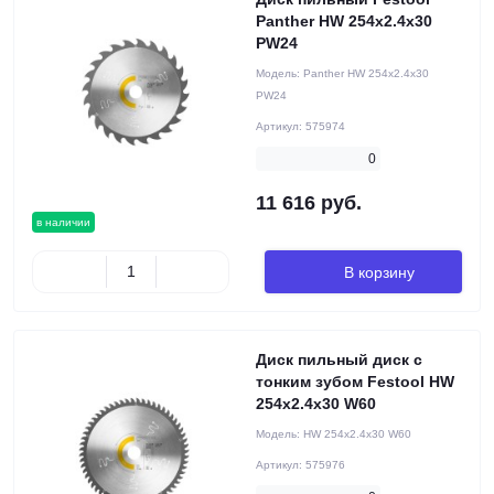
Panther HW 254x2.4x30
PW24
Модель:
Panther HW 254x2.4x30
PW24
Артикул:
575974
0
11 616 руб.
в наличии
В корзину
Диск пильный диск с
тонким зубом Festool HW
254x2.4x30 W60
Модель:
HW 254x2.4x30 W60
Артикул:
575976