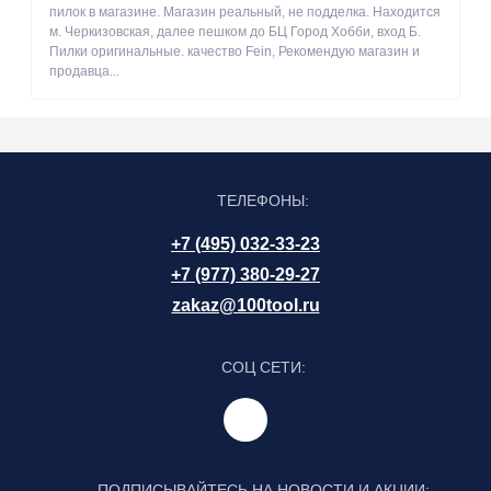
пилок в магазине. Магазин реальный, не подделка. Находится
м. Черкизовская, далее пешком до БЦ Город Хобби, вход Б.
Пилки оригинальные. качество Fein, Рекомендую магазин и
продавца...
ТЕЛЕФОНЫ:
+7 (495) 032-33-23
+7 (977) 380-29-27
zakaz@100tool.ru
СОЦ СЕТИ:
ПОДПИСЫВАЙТЕСЬ НА НОВОСТИ И АКЦИИ: