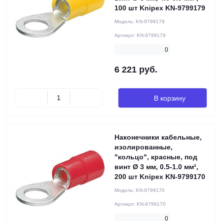
100 шт Knipex KN-9799179
Модель:
KN-9799179
Артикул:
KN-9799179
0
6 221 руб.
В корзину
Наконечники кабельные,
изолированные,
"кольцо", красные, под
винт Ø 3 мм, 0.5-1.0 мм²,
200 шт Knipex KN-9799170
Модель:
KN-9799170
Артикул:
KN-9799170
0