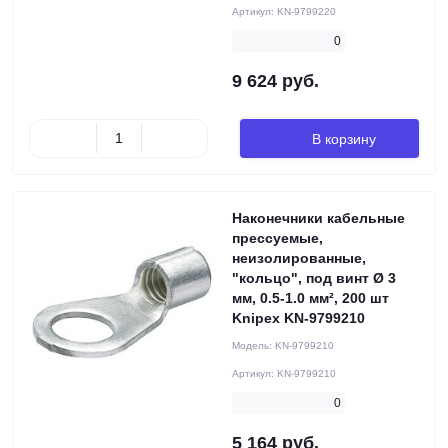
Артикул:
KN-9799220
0
9 624 руб.
В корзину
Наконечники кабельные
прессуемые,
неизолированные,
"кольцо", под винт Ø 3
мм, 0.5-1.0 мм², 200 шт
Knipex KN-9799210
Модель:
KN-9799210
Артикул:
KN-9799210
0
5 164 руб.