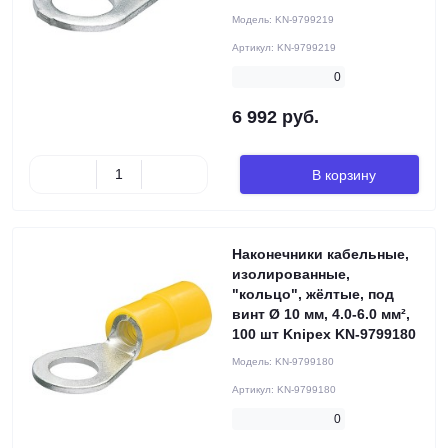
Модель:
KN-9799219
Артикул:
KN-9799219
0
6 992 руб.
В корзину
Наконечники кабельные,
изолированные,
"кольцо", жёлтые, под
винт Ø 10 мм, 4.0-6.0 мм²,
100 шт Knipex KN-9799180
Модель:
KN-9799180
Артикул:
KN-9799180
0