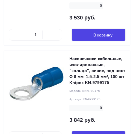
0
3 530 руб.
В корзину
Наконечники кабельные,
изолированные,
"кольцо", синие, под винт
Ø 6 мм, 1.5-2.5 мм², 100 шт
Knipex KN-9799175
Модель:
KN-9799175
Артикул:
KN-9799175
0
3 842 руб.