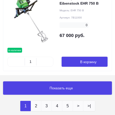
Eibenstock EHR 750 B
Модель:
EHR 750 B
Артикул:
7B11000
0
67 000 руб.
в наличии
В корзину
Показать еще
1
2
3
4
5
>
>|