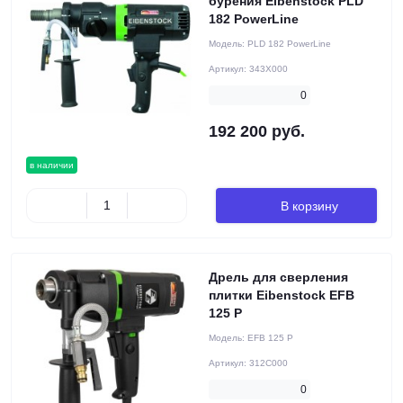
бурения Eibenstock PLD
182 PowerLine
Модель:
PLD 182 PowerLine
Артикул:
343X000
0
192 200 руб.
в наличии
В корзину
Дрель для сверления
плитки Eibenstock EFB
125 P
Модель:
EFB 125 P
Артикул:
312C000
0