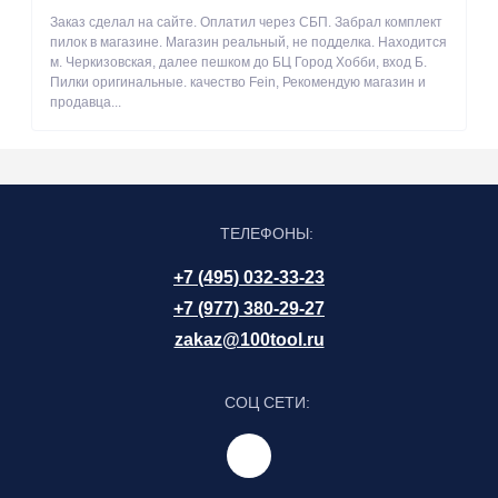
Заказ сделал на сайте. Оплатил через СБП. Забрал комплект
пилок в магазине. Магазин реальный, не подделка. Находится
м. Черкизовская, далее пешком до БЦ Город Хобби, вход Б.
Пилки оригинальные. качество Fein, Рекомендую магазин и
продавца...
ТЕЛЕФОНЫ:
+7 (495) 032-33-23
+7 (977) 380-29-27
zakaz@100tool.ru
СОЦ СЕТИ: