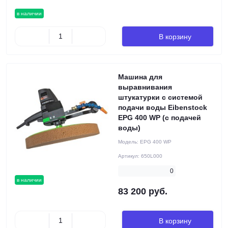
в наличии
В корзину
Машина для
выравнивания
штукатурки c системой
подачи воды Eibenstock
EPG 400 WP (с подачей
воды)
Модель:
EPG 400 WP
Артикул:
650L000
0
в наличии
83 200 руб.
В корзину