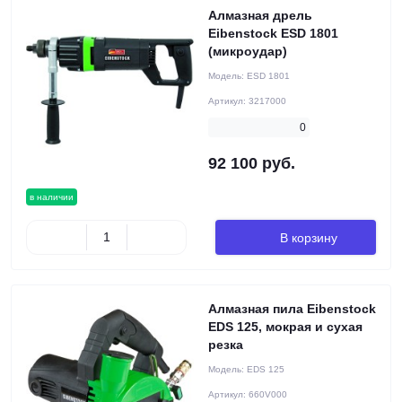
Алмазная дрель
Eibenstock ESD 1801
(микроудар)
Модель:
ESD 1801
Артикул:
3217000
0
92 100 руб.
в наличии
В корзину
Алмазная пила Eibenstock
EDS 125, мокрая и сухая
резка
Модель:
EDS 125
Артикул:
660V000