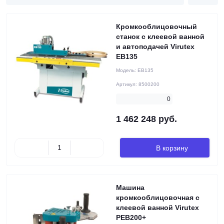
Кромкооблицовочный
станок с клеевой ванной
и автоподачей Virutex
EB135
Модель:
EB135
Артикул:
8500200
0
1 462 248 руб.
В корзину
Машина
кромкооблицовочная с
клеевой ванной Virutex
PEB200+