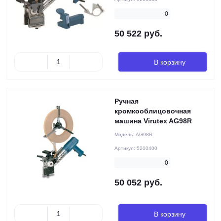
0
50 522 руб.
В корзину
Ручная
кромкооблицовочная
машина Virutex AG98R
Модель:
AG98R
Артикул:
5200400
0
50 052 руб.
В корзину