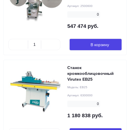
Артикул:
2500600
0
547 474 руб.
В корзину
Станок
кромкооблицовочный
Virutex EB25
Модель:
EB25
Артикул:
6300000
0
1 180 838 руб.