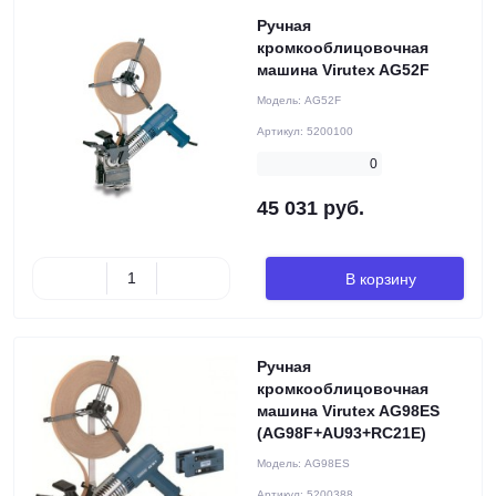
Ручная
кромкооблицовочная
машина Virutex AG52F
Модель:
AG52F
Артикул:
5200100
0
45 031 руб.
В корзину
Ручная
кромкооблицовочная
машина Virutex AG98ES
(AG98F+AU93+RC21E)
Модель:
AG98ES
Артикул:
5200388