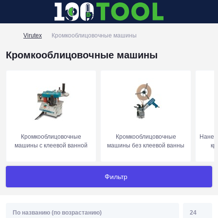
Virutex
Кромкооблицовочные машины
Кромкооблицовочные машины
Кромкооблицовочные
Кромкооблицовочные
Нанес
машины c клеевой ванной
машины без клеевой ванны
кр
Фильтр