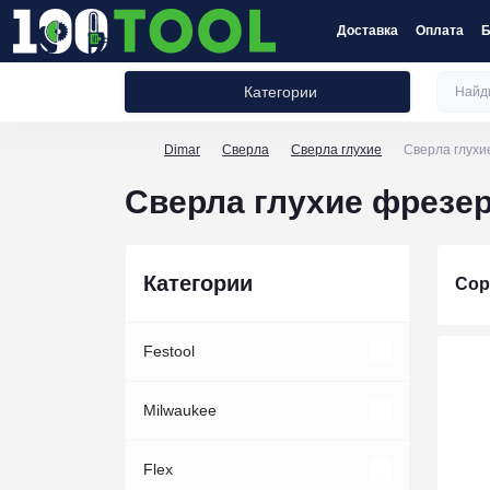
Доставка
Оплата
Б
Категории
Dimar
Сверла
Сверла глухие
Сверла глухи
Сверла глухие фрезе
Категории
Сор
Festool
Акции Festool
Milwaukee
Акции инструмент
Наборы инструментов Festool
Принадлежности
Flex