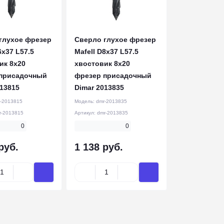
глухое фрезер
Сверло глухое фрезер
6x37 L57.5
Mafell D8x37 L57.5
ик 8x20
хвостовик 8x20
присадочный
фрезер присадочный
013815
Dimar 2013835
-2013815
Модель:
dmr-2013835
r-2013815
Артикул:
dmr-2013835
0
0
руб.
1 138 руб.