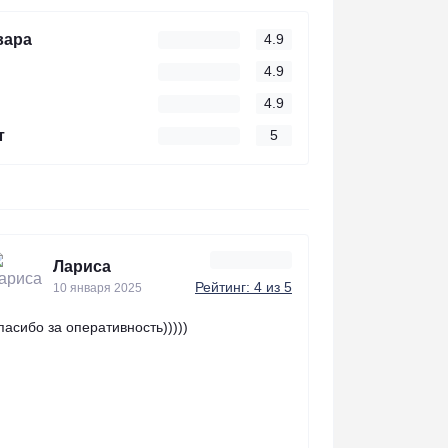
вара
4.9
4.9
4.9
т
5
Лариса
Рейтинг: 4 из 5
10 января 2025
пасибо за оперативность)))))