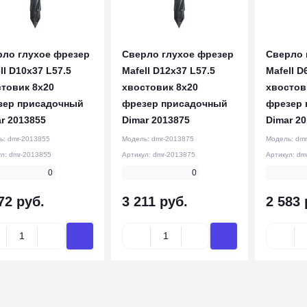
рло глухое фрезер
Сверло глухое фрезер
Сверло 
ll D10x37 L57.5
Mafell D12x37 L57.5
Mafell D
товик 8x20
хвостовик 8x20
хвостов
зер присадочный
фрезер присадочный
фрезер 
r 2013855
Dimar 2013875
Dimar 2
ь:
dmr-2013855
Модель:
dmr-2013875
Модель:
dmr
ул:
dmr-2013855
Артикул:
dmr-2013875
Артикул:
dm
0
0
72 руб.
3 211 руб.
2 583 