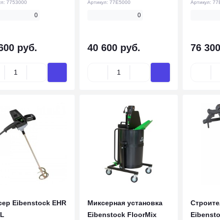
ул:
7753000
Артикул:
77E5000
Артикул:
77
0
0
600 руб.
40 600 руб.
76 300
ер Eibenstock EHR
Миксерная установка
Строите
 L
Eibenstock FloorMix
Eibensto