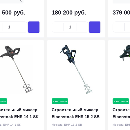
0
 500 руб.
180 200 руб.
379 00
ичии
в наличии
в наличии
оительный миксер
Строительный миксер
Строите
nstock EHR 14.1 SK
Eibenstock EHR 15.2 SB
Eibensto
ь:
EHR 14.1 SK
Модель:
EHR 15.2 SB
Модель:
EHR