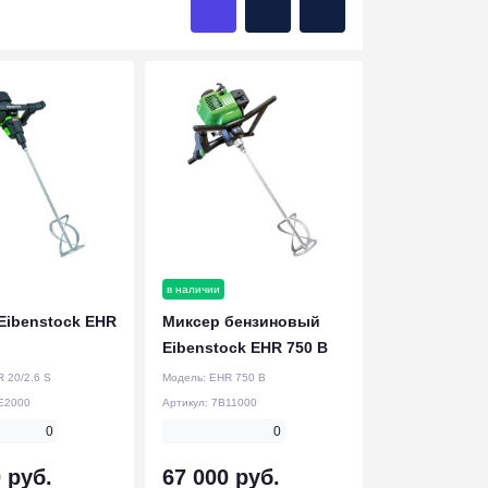
в наличии
Eibenstock EHR
Миксер бензиновый
Eibenstock EHR 750 B
 20/2.6 S
Модель:
EHR 750 B
E2000
Артикул:
7B11000
0
0
 руб.
67 000 руб.