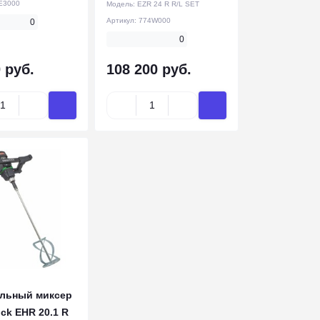
E3000
Модель:
EZR 24 R R/L SET
Артикул:
774W000
0
0
 руб.
108 200 руб.
льный миксер
ck EHR 20.1 R