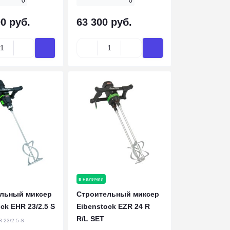
0
0
0 руб.
63 300 руб.
в наличии
льный миксер
Строительный миксер
ck EHR 23/2.5 S
Eibenstock EZR 24 R
R/L SET
 23/2.5 S