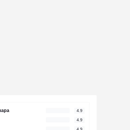
вара
4.9
4.9
4.9