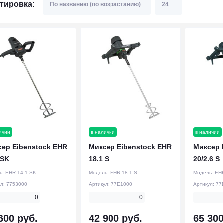
тировка:
ичии
в наличии
в наличии
ер Eibenstock EHR
Миксер Eibenstock EHR
Миксер 
 SK
18.1 S
20/2.6 S
ь:
EHR 14.1 SK
Модель:
EHR 18.1 S
Модель:
EHR
ул:
7753000
Артикул:
77E1000
Артикул:
77
0
0
600 руб.
42 900 руб.
65 300