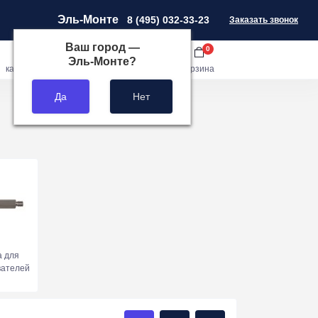
Эль-Монте
8 (495) 032-33-23
Заказать звонок
Ваш город —
0
0
0
Эль-Монте
?
кабинет
сравнить
закладки
корзина
а для
ателей