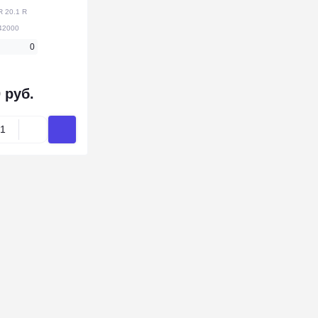
 20.1 R
42000
0
 руб.