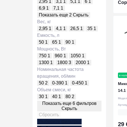
2,95
1
3,1
1
5,1
1
6
1
Сор
6,9
1
7,1
1
Показать еще 2
Скрыть
Вес, кг
2,95
1
4,1
1
26,5
1
35
1
Емкость, л
50
1
65
1
90
1
Мощность, Вт
750
1
960
1
1050
1
1300
1
1800
3
2000
1
Номинальная частота
в нал
вращения, об/мин
50
2
0-390
1
0-450
1
Микс
Объем смеси, кг
14.1
30
1
40
1
80
2
Модел
Показать еще 6 фильтров
Артик
Скрыть
Сбросить
Выберите фильтры
29 