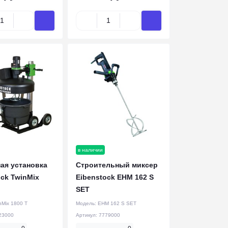
в наличии
ая установка
Строительный миксер
ock TwinMix
Eibenstock EHM 162 S
SET
nMix 1800 T
Модель:
EHM 162 S SET
23000
Артикул:
7779000