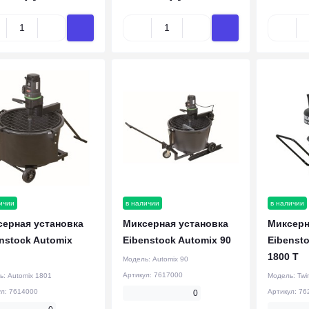
ичии
в наличии
в наличии
серная установка
Миксерная установка
Миксерн
nstock Automix
Eibenstock Automix 90
Eibenst
1800 T
Модель:
Automix 90
Артикул:
7617000
ь:
Automix 1801
Модель:
Twi
ул:
7614000
Артикул:
76
0