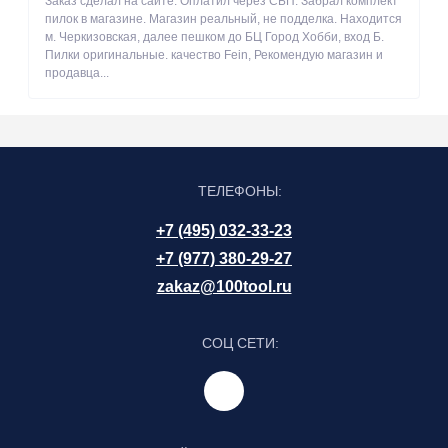
Заказ сделал на сайте. Оплатил через СБП. Забрал комплект
пилок в магазине. Магазин реальный, не подделка. Находится
м. Черкизовская, далее пешком до БЦ Город Хобби, вход Б.
Пилки оригинальные. качество Fein, Рекомендую магазин и
продавца...
ТЕЛЕФОНЫ:
+7 (495) 032-33-23
+7 (977) 380-29-27
zakaz@100tool.ru
СОЦ СЕТИ: