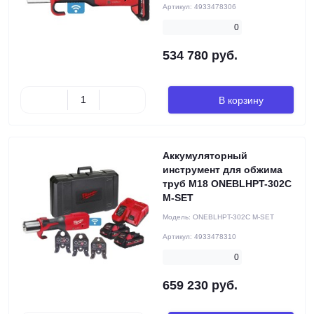
Артикул:
4933478306
0
534 780 руб.
В корзину
Аккумуляторный
инструмент для обжима
труб M18 ONEBLHPT-302C
M-SET
Модель:
ONEBLHPT-302C M-SET
Артикул:
4933478310
0
659 230 руб.