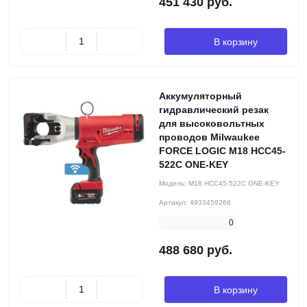
451 430 руб.
В корзину
Аккумуляторный
гидравлический резак
для высоковольтных
проводов Milwaukee
FORCE LOGIC M18 HCC45-
522C ONE-KEY
Модель:
M18 HCC45-522C ONE-KEY
Артикул:
4933459266
0
488 680 руб.
В корзину