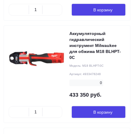
В корзину
Аккумуляторный
гидравлический
инструмент Milwaukee
для обжима M18 BLHPT-
0C
Модель:
M18 BLHPT-0C
Артикул:
4933478248
0
433 350 руб.
В корзину