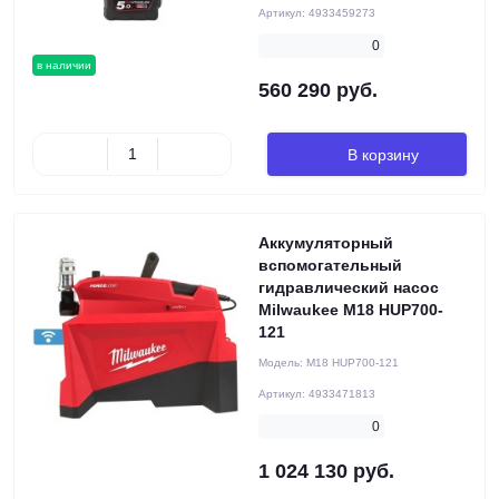
Артикул:
4933459273
0
в наличии
560 290 руб.
В корзину
Аккумуляторный
вспомогательный
гидравлический насос
Milwaukee M18 HUP700-
121
Модель:
M18 HUP700-121
Артикул:
4933471813
0
1 024 130 руб.