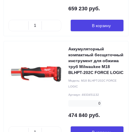
659 230 руб.
В корзину
Аккумуляторный
компактный бесщеточный
инструмент для обжима
труб Milwaukee M18
BLHPT-202C FORCE LOGIC
Модель:
M18 BLHPT-202C FORCE
LOGIC
Артикул:
4933451132
0
474 840 руб.