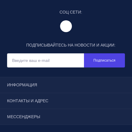
СОЦ СЕТИ:
ПОДПИСЫВАЙТЕСЬ НА НОВОСТИ И АКЦИИ:
Подписаться
ИНФОРМАЦИЯ
Отзывы
КОНТАКТЫ И АДРЕС
Реквизиты
Условия соглашения
г. Москва, Щёлковское шоссе, дом 3, строение 1, пав.
МЕССЕНДЖЕРЫ
Каталог
185
Бонусы
Telegram
zakaz@100tool.ru