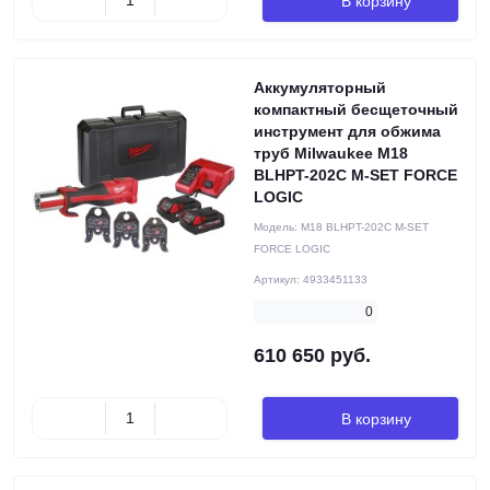
В корзину
Аккумуляторный
компактный бесщеточный
инструмент для обжима
труб Milwaukee M18
BLHPT-202C M-SET FORCE
LOGIC
Модель:
M18 BLHPT-202C M-SET
FORCE LOGIC
Артикул:
4933451133
0
610 650 руб.
В корзину