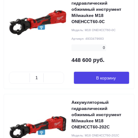
гидравлический
обжимный инструмент
Milwaukee M18
ONEHCCT60-0C
Модель:
M18 ONEHCCT60-0C
Артикул:
4933479683
0
448 600 руб.
В корзину
Аккумуляторный
гидравлический
обжимный инструмент
Milwaukee M18
ONEHCCT60-202C
Модель:
M18 ONEHCCT60-202C