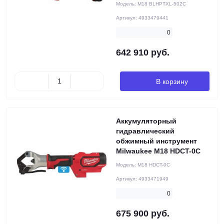
Модель:
M18 BLHPTXL-502C
Артикул:
4933479441
0
642 910 руб.
В корзину
Аккумуляторный
гидравлический
обжимный инструмент
Milwaukee M18 HDCT-0C
Модель:
M18 HDCT-0C
Артикул:
4933471949
0
675 900 руб.