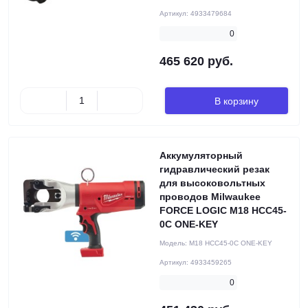
Артикул:
4933479684
0
465 620 руб.
В корзину
Аккумуляторный
гидравлический резак
для высоковольтных
проводов Milwaukee
FORCE LOGIC M18 HCC45-
0C ONE-KEY
Модель:
M18 HCC45-0C ONE-KEY
Артикул:
4933459265
0