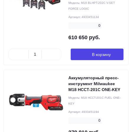
Модель:
M18 BLHPT-202C V-SET
FORCE LOGIC
Артикул:
4933451134
0
610 650 руб.
В корзину
Аккумуляторный пресс-
инструмент Milwaukee
M18 HCCT-201C ONE-KEY
Модель:
M18 HCCT-201C FUEL ONE-
KEY
Артикул:
4933451194
0