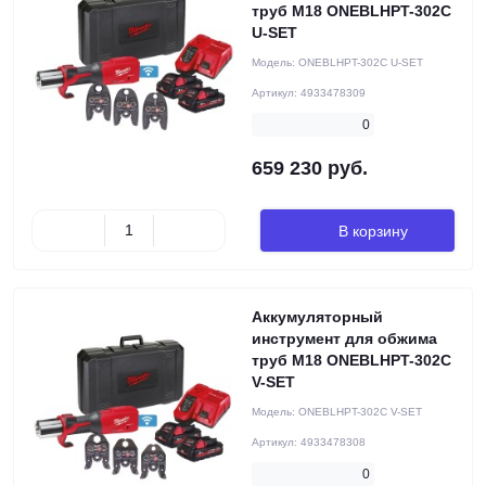
труб M18 ONEBLHPT-302C
U-SET
Модель:
ONEBLHPT-302C U-SET
Артикул:
4933478309
0
659 230 руб.
В корзину
Аккумуляторный
инструмент для обжима
труб M18 ONEBLHPT-302C
V-SET
Модель:
ONEBLHPT-302C V-SET
Артикул:
4933478308
0