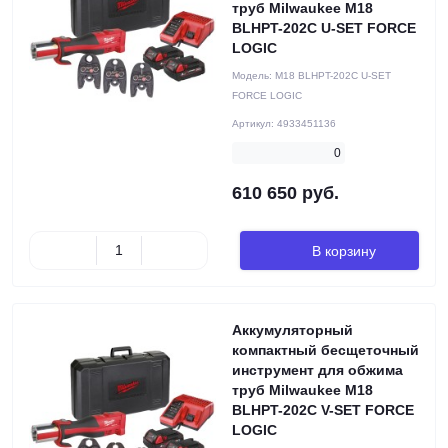
труб Milwaukee M18
BLHPT-202C U-SET FORCE
LOGIC
Модель:
M18 BLHPT-202C U-SET
FORCE LOGIC
Артикул:
4933451136
0
610 650 руб.
В корзину
Аккумуляторный
компактный бесщеточный
инструмент для обжима
труб Milwaukee M18
BLHPT-202C V-SET FORCE
LOGIC