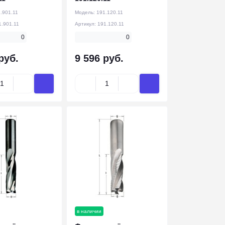
.901.11
Модель:
191.120.11
1.901.11
Артикул:
191.120.11
0
0
руб.
9 596 руб.
в наличии