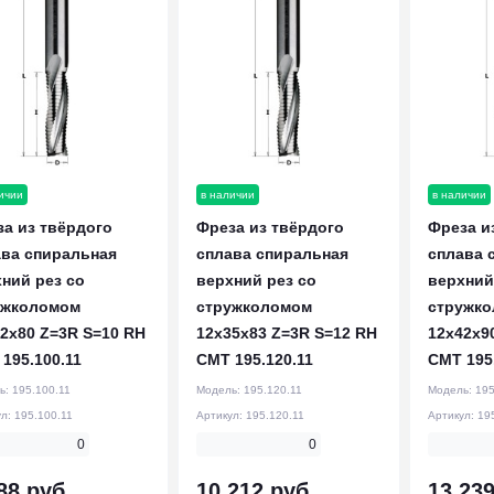
ичии
в наличии
в наличии
а из твёрдого
Фреза из твёрдого
Фреза и
ава спиральная
сплава спиральная
сплава 
ний рез со
верхний рез со
верхний
ужколомом
стружколомом
стружк
2x80 Z=3R S=10 RH
12x35x83 Z=3R S=12 RH
12x42x9
195.100.11
CMT 195.120.11
CMT 195
ь:
195.100.11
Модель:
195.120.11
Модель:
195
ул:
195.100.11
Артикул:
195.120.11
Артикул:
19
0
0
88 руб.
10 212 руб.
13 239