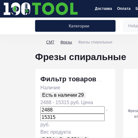
Доставка
Оплата
Б
Категории
CMT
Фрезы
Фрезы спиральные
Фрезы спиральные
Фильтр товаров
Наличие
Есть в наличии
29
2488
-
15315
руб.
Цена
-
Фрез
а
руб.
Вес продукта