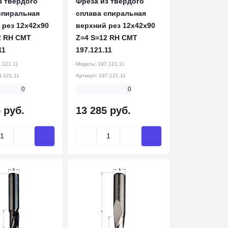
з твёрдого
Фреза из твёрдого
спиральная
сплава спиральная
 рез 12x42x90
верхний рез 12x42x90
2 RH CMT
Z=4 S=12 RH CMT
11
197.121.11
.121.11
Модель:
197.121.11
3.121.11
Артикул:
197.121.11
0
0
 руб.
13 285 руб.