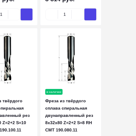
в наличии
з твёрдого
Фреза из твёрдого
спиральная
сплава спиральная
авленный рез
двунаправленный рез
0 Z=2+2 S=10
8x32x80 Z=2+2 S=8 RH
190.100.11
CMT 190.080.11