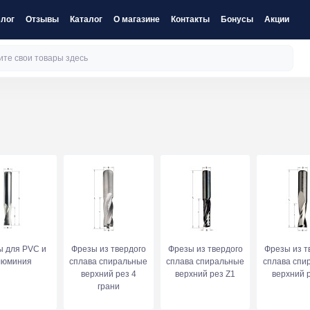
лог
Отзывы
Каталог
О магазине
Контакты
Бонусы
Акции
ы для PVC и
Фрезы из твердого
Фрезы из твердого
Фрезы из т
люминия
сплава спиральные
сплава спиральные
сплава спи
верхний рез 4
верхний рез Z1
верхний 
грани