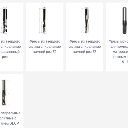
 из твердого
Фрезы из твердого
Фрезы из твердого
Фрезы мон
а спиральные
сплава спиральные
сплава спиральные
для компо
правленный
нижний рез Z2
нижний рез Z3
материал
рез
врезным 
151.
 спиральные
олитные с
ытием DLCP