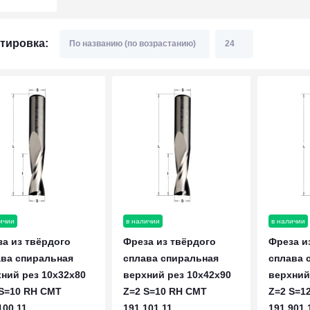
тировка:
ичии
в наличии
в наличии
а из твёрдого
Фреза из твёрдого
Фреза и
ава спиральная
сплава спиральная
сплава 
ний рез 10x32x80
верхний рез 10x42x90
верхний
 S=10 RH CMT
Z=2 S=10 RH CMT
Z=2 S=1
100.11
191.101.11
191.901.