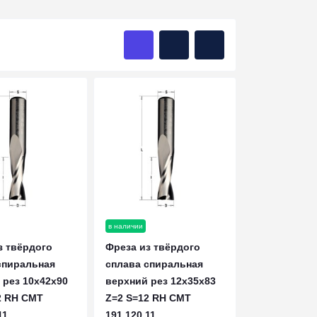
в наличии
з твёрдого
Фреза из твёрдого
спиральная
сплава спиральная
 рез 10x42x90
верхний рез 12x35x83
2 RH CMT
Z=2 S=12 RH CMT
11
191.120.11