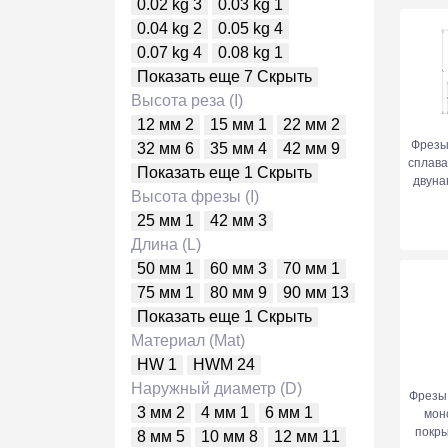
0.02 kg
3
0.03 kg
1
0.04 kg
2
0.05 kg
4
0.07 kg
4
0.08 kg
1
Показать еще 7
Скрыть
Высота реза (I)
12 мм
2
15 мм
1
22 мм
2
Фрезы
32 мм
6
35 мм
4
42 мм
9
сплав
Показать еще 1
Скрыть
двуна
Высота фрезы (I)
25 мм
1
42 мм
3
Длина (L)
50 мм
1
60 мм
3
70 мм
1
75 мм
1
80 мм
9
90 мм
13
Показать еще 1
Скрыть
Материал (Mat)
HW
1
HWM
24
Наружный диаметр (D)
Фрезы
3 мм
2
4 мм
1
6 мм
1
мон
покр
8 мм
5
10 мм
8
12 мм
11