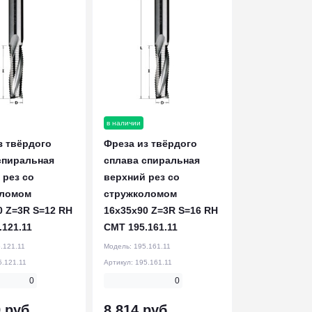
в наличии
з твёрдого
Фреза из твёрдого
спиральная
сплава спиральная
 рез со
верхний рез со
оломом
стружколомом
0 Z=3R S=12 RH
16x35x90 Z=3R S=16 RH
.121.11
CMT 195.161.11
.121.11
Модель:
195.161.11
5.121.11
Артикул:
195.161.11
0
0
 руб.
8 814 руб.