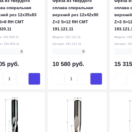
а из твёрдого
Фреза из твёрдого
Фреза и
ава спиральная
сплава спиральная
сплава 
ний рез 12x35x83
верхний рез 12x42x90
верхний
 S=8 RH CMT
Z=2 S=12 RH CMT
Z=3 S=1
820.11
191.121.11
193.121.
ь:
191.820.11
Модель:
191.121.11
Модель:
193
ул:
191.820.11
Артикул:
191.121.11
Артикул:
19
0
0
05 руб.
10 580 руб.
15 315