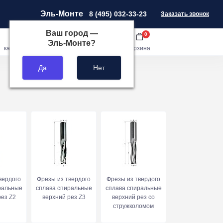
Эль-Монте
8 (495) 032-33-23
Заказать звонок
Ваш город —
0
0
0
Эль-Монте
?
кабинет
сравнить
закладки
корзина
вердого
Фрезы из твердого
Фрезы из твердого
ральные
сплава спиральные
сплава спиральные
рез Z2
верхний рез Z3
верхний рез со
стружколомом