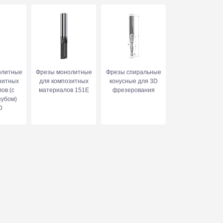
олитные
Фрезы монолитные
Фрезы спиральные
зитных
для композитных
конусные для 3D
ов (с
материалов 151E
фрезерования
зубом)
D