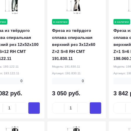
ичии
в наличии
в наличии
а из твёрдого
Фреза из твёрдого
Фреза и
ава спиральная
сплава спиральная
сплава 
ний рез 12x52x100
верхний рез 3x12x60
верхний
 S=12 RH CMT
Z=2 S=8 RH CMT
Z=1 S=6
122.11
191.830.11
198.060.
ь:
193.122.11
Модель:
191.830.11
Модель:
198
ул:
193.122.11
Артикул:
191.830.11
Артикул:
19
0
0
082 руб.
3 050 руб.
3 842 