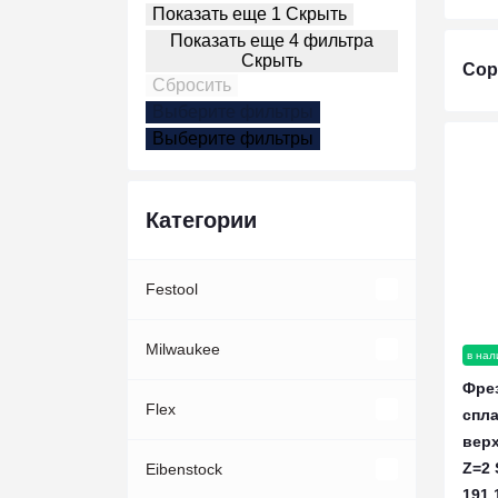
Показать еще 1
Скрыть
Показать еще 4 фильтра
Скрыть
Сор
Сбросить
Выберите фильтры
Выберите фильтры
Категории
Festool
Акции Festool
Milwaukee
в нал
Фрез
Акции инструмент
Наборы инструментов Festool
Принадлежности
Flex
спл
2024
верх
Z=2
Акции Акк. и ЗУ
Заворачивание
Ручной инструмент
Новинки Flex
Eibenstock
Новинки Festool 2026
191.