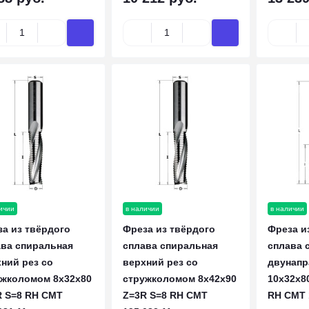
ичии
в наличии
в наличии
а из твёрдого
Фреза из твёрдого
Фреза и
ава спиральная
сплава спиральная
сплава 
ний рез со
верхний рез со
двунапр
ужколомом 8x32x80
стружколомом 8x42x90
10x32x8
R S=8 RH CMT
Z=3R S=8 RH CMT
RH CMT 