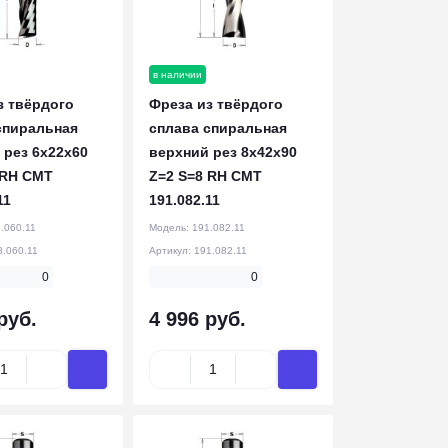
в наличии
з твёрдого
Фреза из твёрдого
спиральная
сплава спиральная
 рез 6x22x60
верхний рез 8x42x90
 RH CMT
Z=2 S=8 RH CMT
11
191.082.11
.060.11
Модель:
191.082.11
8.060.11
Артикул:
191.082.11
0
0
руб.
4 996 руб.