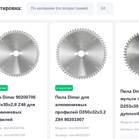
тировка:
ичии
в наличии
Пила Di
 Dimar 90200706
Пила Dimar для
мульти 
x30x2,8 Z48 для
алюминиевых
D253x30
миниевых
профилей D350x32x3.2
дуплооб
филей
Z84 90201007
Модель:
dmr
ь:
dmr-90200706
Модель:
dmr-90201007
Артикул:
dm
ул:
dmr-90200706
Артикул:
dmr-90201007