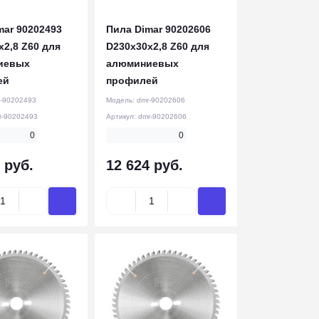
mar 90202493
Пила Dimar 90202606
x2,8 Z60 для
D230x30x2,8 Z60 для
иевых
алюминиевых
ей
профилей
-90202493
Модель:
dmr-90202606
r-90202493
Артикул:
dmr-90202606
0
0
 руб.
12 624 руб.