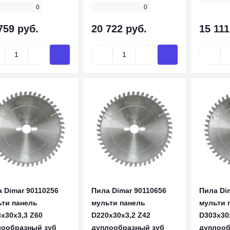
0
0
759 руб.
20 722 руб.
15 111
 Dimar 90110256
Пила Dimar 90110656
Пила Di
ьти панель
мульти панель
мульти 
x30x3,3 Z60
D220x30x3,2 Z42
D303x30
лообразный зуб
дуплообразный зуб
дуплооб