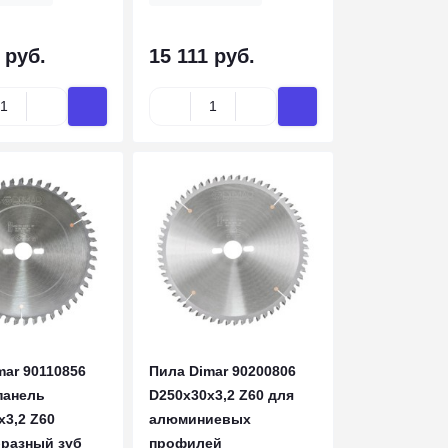
 руб.
15 111 руб.
mar 90110856
Пила Dimar 90200806
панель
D250x30x3,2 Z60 для
x3,2 Z60
алюминиевых
разный зуб
профилей