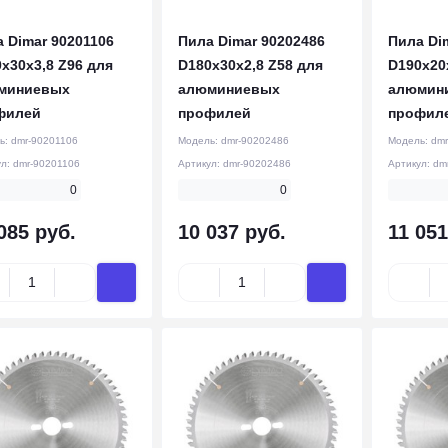
 Dimar 90201106
Пила Dimar 90202486
Пила Di
x30x3,8 Z96 для
D180x30x2,8 Z58 для
D190x20
миниевых
алюминиевых
алюмин
филей
профилей
профил
ь:
dmr-90201106
Модель:
dmr-90202486
Модель:
dmr
ул:
dmr-90201106
Артикул:
dmr-90202486
Артикул:
dm
0
0
085 руб.
10 037 руб.
11 051