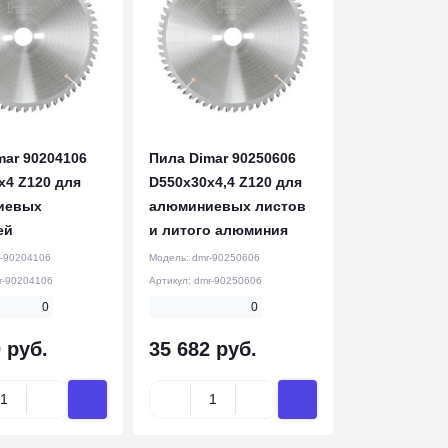
mar 90204106
Пила Dimar 90250606
x4 Z120 для
D550x30x4,4 Z120 для
иевых
алюминиевых листов
ей
и литого алюминия
-90204106
Модель:
dmr-90250606
r-90204106
Артикул:
dmr-90250606
0
0
 руб.
35 682 руб.