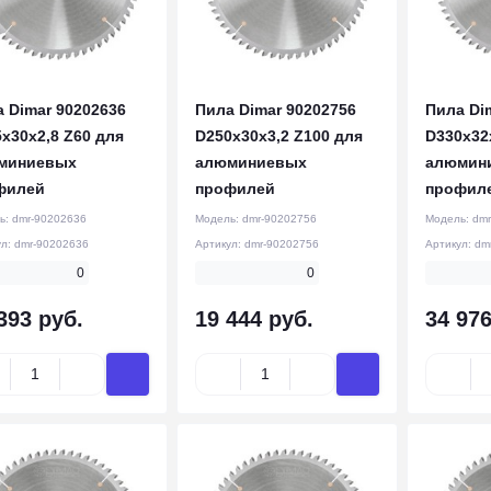
 Dimar 90202636
Пила Dimar 90202756
Пила Di
x30x2,8 Z60 для
D250x30x3,2 Z100 для
D330x32
миниевых
алюминиевых
алюмин
филей
профилей
профил
ь:
dmr-90202636
Модель:
dmr-90202756
Модель:
dmr
ул:
dmr-90202636
Артикул:
dmr-90202756
Артикул:
dm
0
0
393 руб.
19 444 руб.
34 976