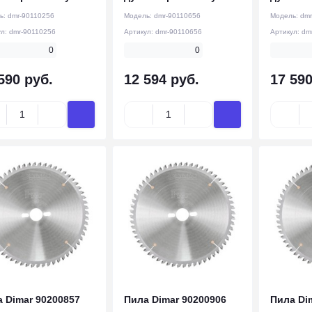
ь:
dmr-90110256
Модель:
dmr-90110656
Модель:
dmr
ул:
dmr-90110256
Артикул:
dmr-90110656
Артикул:
dm
0
0
590 руб.
12 594 руб.
17 590
 Dimar 90200857
Пила Dimar 90200906
Пила Di