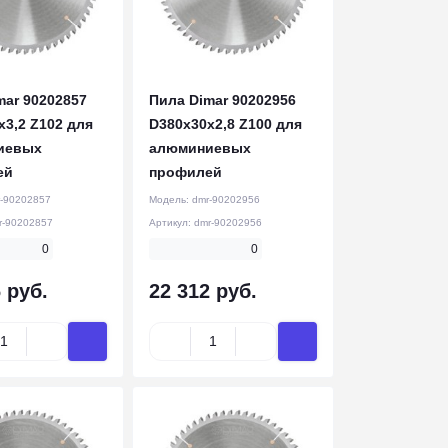
mar 90202857
Пила Dimar 90202956
x3,2 Z102 для
D380x30x2,8 Z100 для
иевых
алюминиевых
ей
профилей
-90202857
Модель:
dmr-90202956
r-90202857
Артикул:
dmr-90202956
0
0
 руб.
22 312 руб.