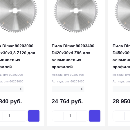
 Dimar 90203006
Пила Dimar 90203406
Пила Di
x30x3,8 Z120 для
D420x30x4 Z96 для
D450x30
миниевых
алюминиевых
алюмин
филей
профилей
профил
ь:
dmr-90203006
Модель:
dmr-90203406
Модель:
dmr
ул:
dmr-90203006
Артикул:
dmr-90203406
Артикул:
dm
0
0
840 руб.
24 764 руб.
28 950