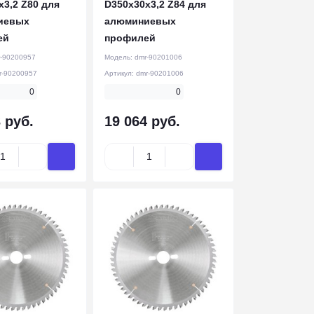
x3,2 Z80 для
D350x30x3,2 Z84 для
иевых
алюминиевых
ей
профилей
-90200957
Модель:
dmr-90201006
r-90200957
Артикул:
dmr-90201006
0
0
 руб.
19 064 руб.