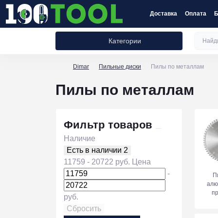
Доставка
Оплата
Б
Категории
Dimar
Пильные диски
Пилы по металлам
Пилы по металлам
Фильтр товаров
Наличие
Есть в наличии
2
11759
-
20722
руб.
Цена
-
П
алю
п
руб.
Сбросить