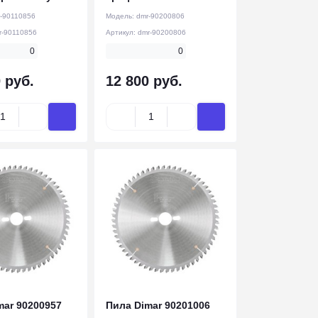
-90110856
Модель:
dmr-90200806
r-90110856
Артикул:
dmr-90200806
0
0
 руб.
12 800 руб.
mar 90200957
Пила Dimar 90201006