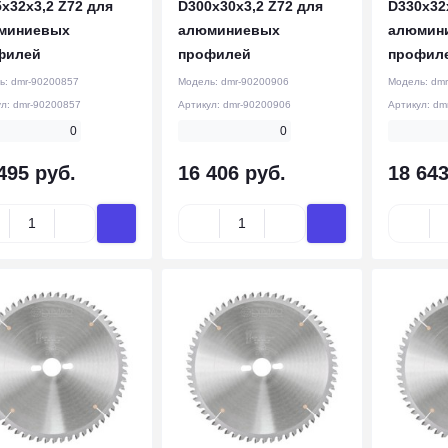
x32x3,2 Z72 для
D300x30x3,2 Z72 для
D330x32
миниевых
алюминиевых
алюмин
филей
профилей
профил
ь:
dmr-90200857
Модель:
dmr-90200906
Модель:
dmr
ул:
dmr-90200857
Артикул:
dmr-90200906
Артикул:
dm
0
0
495 руб.
16 406 руб.
18 643