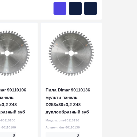
mar 90110106
Пила Dimar 90110136
панель
мульти панель
x3,2 Z48
D253x30x3,2 Z48
разный зуб
дуплообразный зуб
-90110106
Модель:
dmr-90110136
r-90110106
Артикул:
dmr-90110136
0
0