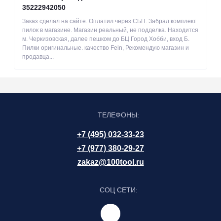
35222942050
Заказ сделал на сайте. Оплатил через СБП. Забрал комплект
пилок в магазине. Магазин реальный, не подделка. Находится
м. Черкизовская, далее пешком до БЦ Город Хобби, вход Б.
Пилки оригинальные. качество Fein, Рекомендую магазин и
продавца...
ТЕЛЕФОНЫ:
+7 (495) 032-33-23
+7 (977) 380-29-27
zakaz@100tool.ru
СОЦ СЕТИ: