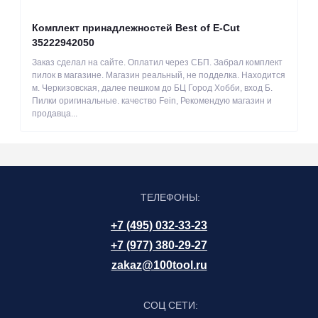
Комплект принадлежностей Best of E-Cut
35222942050
Заказ сделал на сайте. Оплатил через СБП. Забрал комплект
пилок в магазине. Магазин реальный, не подделка. Находится
м. Черкизовская, далее пешком до БЦ Город Хобби, вход Б.
Пилки оригинальные. качество Fein, Рекомендую магазин и
продавца...
ТЕЛЕФОНЫ:
+7 (495) 032-33-23
+7 (977) 380-29-27
zakaz@100tool.ru
СОЦ СЕТИ: