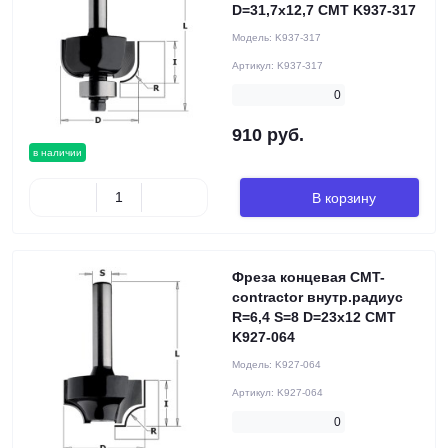
D=31,7x12,7 CMT K937-317
Модель:
K937-317
Артикул:
K937-317
0
910 руб.
в наличии
В корзину
Фреза концевая CMT-
contractor внутр.радиус
R=6,4 S=8 D=23x12 CMT
K927-064
Модель:
K927-064
Артикул:
K927-064
0