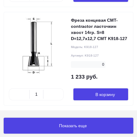
Фреза концевая CMT-
contractor ласточкин
хвост 14гр. S=8
D=12,7x12,7 CMT K918-127
Модель:
K918-127
Артикул:
K918-127
0
1 233 руб.
В корзину
Показать еще