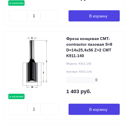
в наличии
В корзину
Фреза концевая CMT-
contractor пазовая S=8
D=14x25,4x56 Z=2 CMT
K911-140
Модель:
K911-140
Артикул:
K911-140
0
1 403 руб.
в наличии
В корзину