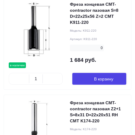
Фреза концевая CMT-
contractor пазовая S=8
D=22x25x56 Z=2 CMT
K911-220
Модель:
K911-220
Артикул:
K911-220
0
1 684 руб.
в наличии
В корзину
Фреза концевая CMT-
contractor пазовая Z2+1
S=8x31 D=22x20x51 RH
CMT K174-220
Модель:
K174-220