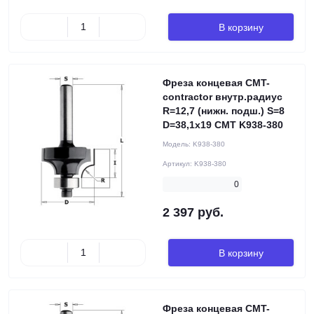
В корзину
Фреза концевая CMT-
contractor внутр.радиус
R=12,7 (нижн. подш.) S=8
D=38,1x19 CMT K938-380
Модель:
K938-380
Артикул:
K938-380
0
2 397 руб.
В корзину
Фреза концевая CMT-