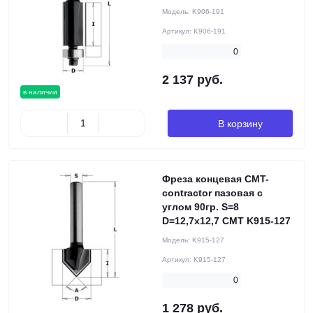
Модель:
K906-191
Артикул:
K906-191
0
2 137 руб.
в наличии
В корзину
Фреза концевая CMT-
contractor пазовая c
углом 90гр. S=8
D=12,7x12,7 CMT K915-127
Модель:
K915-127
Артикул:
K915-127
0
1 278 руб.