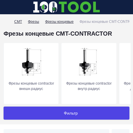
CMT
Фрезы
Фрезы концевые
Фрезы концевые CMT-CONTR
Фрезы концевые CMT-CONTRACTOR
Фрезы концевые contractor
Фрезы концевые contractor
Фрез
внешн.радиус
внутр.радиус
д
Фильтр