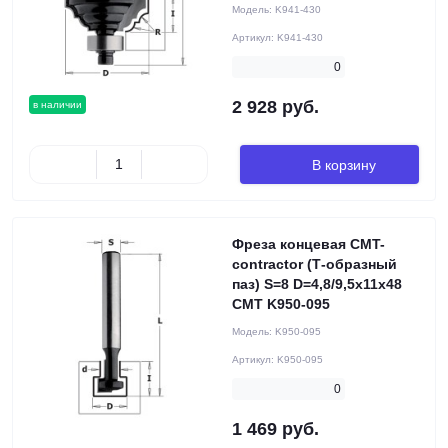
Модель:
K941-430
Артикул:
K941-430
0
2 928 руб.
в наличии
В корзину
Фреза концевая CMT-
contractor (Т-образный
паз) S=8 D=4,8/9,5x11x48
CMT K950-095
Модель:
K950-095
Артикул:
K950-095
0
1 469 руб.