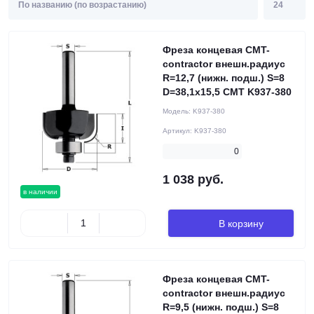
Фреза концевая CMT-
contractor внешн.радиус
R=12,7 (нижн. подш.) S=8
D=38,1x15,5 CMT K937-380
Модель:
K937-380
Артикул:
K937-380
0
1 038 руб.
в наличии
В корзину
Фреза концевая CMT-
contractor внешн.радиус
R=9,5 (нижн. подш.) S=8