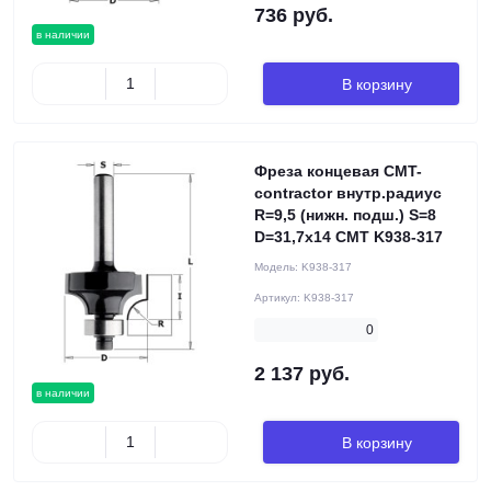
736 руб.
в наличии
В корзину
Фреза концевая CMT-
contractor внутр.радиус
R=9,5 (нижн. подш.) S=8
D=31,7x14 CMT K938-317
Модель:
K938-317
Артикул:
K938-317
0
2 137 руб.
в наличии
В корзину