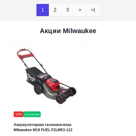
1
2
3
>
>|
Акции Milwaukee
-15%
в наличии
Аккумуляторная газонокосилка
Milwaukee M18 FUEL F2LM53-122