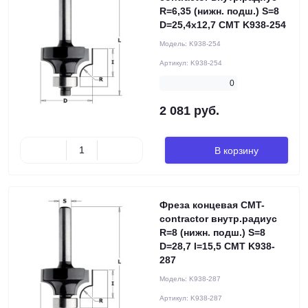
R=6,35 (нижн. подш.) S=8
D=25,4x12,7 CMT K938-254
Модель:
K938-254
Артикул:
K938-254
0
2 081 руб.
В корзину
Фреза концевая CMT-
contractor внутр.радиус
R=8 (нижн. подш.) S=8
D=28,7 I=15,5 CMT K938-
287
Модель:
K938-287
Артикул:
K938-287