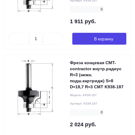
Артикул:
K938-167
0
1 911 руб.
В корзину
Фреза концевая CMT-
contractor внутр.радиус
R=3 (нижн.
подш.картридж) S=8
D=18,7 R=3 CMT K938-187
Модель:
K938-187
Артикул:
K938-187
0
2 024 руб.