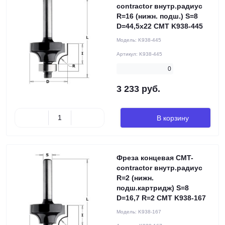
contractor внутр.радиус
R=16 (нижн. подш.) S=8
D=44,5x22 CMT K938-445
Модель:
K938-445
Артикул:
K938-445
0
3 233 руб.
В корзину
Фреза концевая CMT-
contractor внутр.радиус
R=2 (нижн.
подш.картридж) S=8
D=16,7 R=2 CMT K938-167
Модель:
K938-167