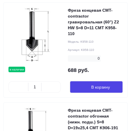
Фреза концевая CMT-
contractor
гравировальная (60°) Z2
HW S=8 D=11 CMT K958-
110
Модель:
K958-110
Артикул:
K958-110
0
688 руб.
в наличии
В корзину
Фреза концевая CMT-
contractor обгонная
(нижн. подш.) S=8
D=19x25,4 CMT K906-191