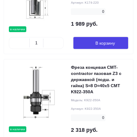
Артикул:
K174-220
0
1 989 руб.
в наличии
В корзину
Фреза концевая CMT-
contractor пазовая Z3 с
державкой (подш. и
гайка) S=8 D=40x5 CMT
K922-350A
Модель:
K922-350A
Артикул:
K922-350A
0
2 318 руб.
в наличии