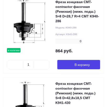
Фреза концевая CMT-
contractor фасочная
(Римская) (нижн. подш.)
S=8 D=28,7 R=4 CMT K940-
286
Модель:
K940-286
Артикул:
K940-286
0
864 руб.
в наличии
В корзину
Фреза концевая CMT-
contractor фасочная
(Римская) (нижн. подш.)
S=8 D=42,8x18,5 CMT
K941-430