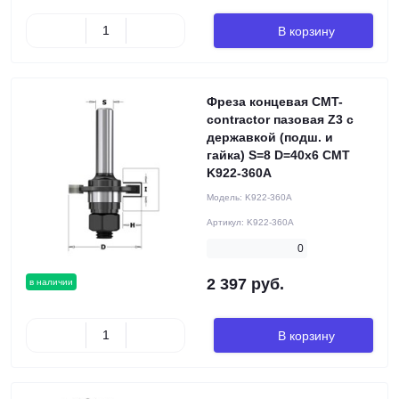
В корзину
Фреза концевая CMT-
contractor пазовая Z3 с
державкой (подш. и
гайка) S=8 D=40x6 CMT
K922-360A
Модель:
K922-360A
Артикул:
K922-360A
0
2 397 руб.
в наличии
В корзину