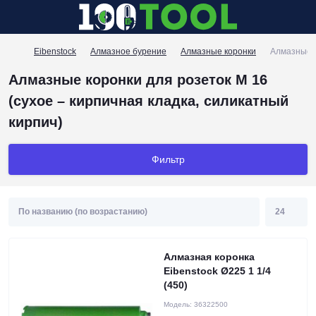
Eibenstock
Алмазное бурение
Алмазные коронки
Алмазные к
Алмазные коронки для розеток М 16
(сухое – кирпичная кладка, силикатный
кирпич)
Фильтр
Алмазная коронка
Eibenstock Ø225 1 1/4
(450)
Модель:
36322500