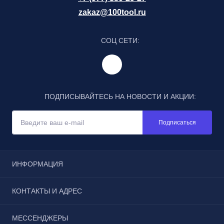
zakaz@100tool.ru
СОЦ СЕТИ:
ПОДПИСЫВАЙТЕСЬ НА НОВОСТИ И АКЦИИ:
Подписаться
ИНФОРМАЦИЯ
Отзывы
КОНТАКТЫ И АДРЕС
Реквизиты
Условия соглашения
г. Москва, Щёлковское шоссе, дом 3, строение 1, пав.
МЕССЕНДЖЕРЫ
Каталог
185