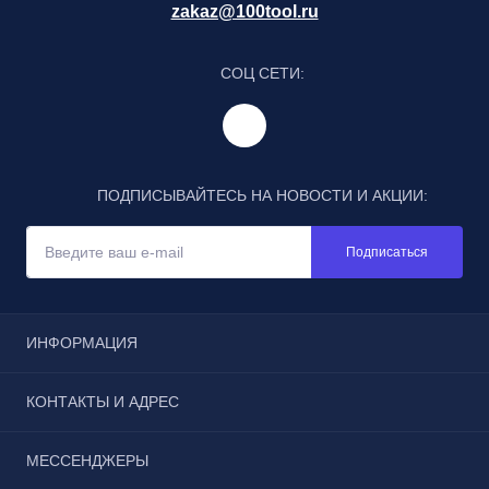
zakaz@100tool.ru
СОЦ СЕТИ:
ПОДПИСЫВАЙТЕСЬ НА НОВОСТИ И АКЦИИ:
Подписаться
ИНФОРМАЦИЯ
Отзывы
КОНТАКТЫ И АДРЕС
Реквизиты
Условия соглашения
г. Москва, Щёлковское шоссе, дом 3, строение 1, пав.
МЕССЕНДЖЕРЫ
Каталог
185