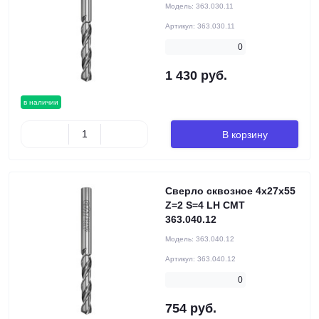
Модель:
363.030.11
Артикул:
363.030.11
0
1 430 руб.
в наличии
В корзину
Сверло сквозное 4x27x55
Z=2 S=4 LH CMT
363.040.12
Модель:
363.040.12
Артикул:
363.040.12
0
754 руб.