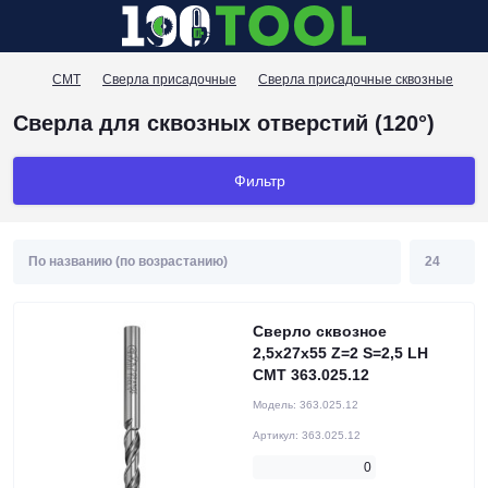
CMT
Сверла присадочные
Сверла присадочные сквозные
С
Сверла для сквозных отверстий (120°)
Фильтр
Сверло сквозное
2,5x27x55 Z=2 S=2,5 LH
CMT 363.025.12
Модель:
363.025.12
Артикул:
363.025.12
0