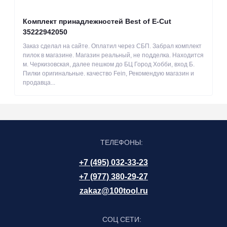
Комплект принадлежностей Best of E-Cut
35222942050
Заказ сделал на сайте. Оплатил через СБП. Забрал комплект
пилок в магазине. Магазин реальный, не подделка. Находится
м. Черкизовская, далее пешком до БЦ Город Хобби, вход Б.
Пилки оригинальные. качество Fein, Рекомендую магазин и
продавца...
ТЕЛЕФОНЫ:
+7 (495) 032-33-23
+7 (977) 380-29-27
zakaz@100tool.ru
СОЦ СЕТИ: