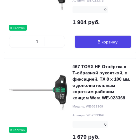
Артикул:
WE-023373
0
1 904 руб.
в наличии
В корзину
467 TORX HF Отвёртка с
Т-образной рукояткой, с
фиксацией, TX 8 x 100 мм,
с дополнительным
коротким рабочим
концом Wera WE-023369
Модель:
WE-023369
Артикул:
WE-023369
0
в наличии
1 679 руб.