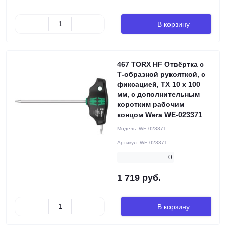
В корзину
467 TORX HF Отвёртка с
Т-образной рукояткой, с
фиксацией, TX 10 x 100
мм, с дополнительным
коротким рабочим
концом Wera WE-023371
Модель:
WE-023371
Артикул:
WE-023371
0
1 719 руб.
В корзину