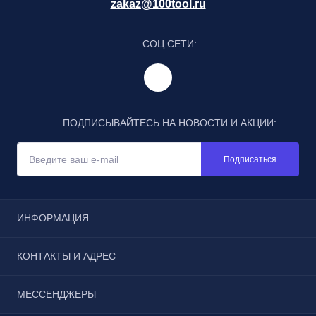
zakaz@100tool.ru
СОЦ СЕТИ:
ПОДПИСЫВАЙТЕСЬ НА НОВОСТИ И АКЦИИ:
Подписаться
ИНФОРМАЦИЯ
Отзывы
КОНТАКТЫ И АДРЕС
Реквизиты
Условия соглашения
г. Москва, Щёлковское шоссе, дом 3, строение 1, пав.
МЕССЕНДЖЕРЫ
Каталог
185
Бонусы