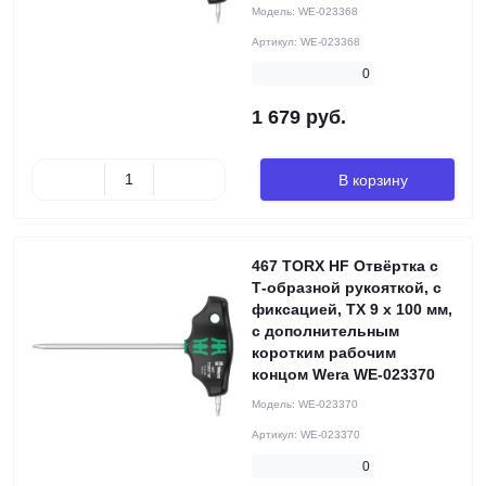
Модель:
WE-023368
Артикул:
WE-023368
0
1 679 руб.
В корзину
467 TORX HF Отвёртка с
Т-образной рукояткой, с
фиксацией, TX 9 x 100 мм,
с дополнительным
коротким рабочим
концом Wera WE-023370
Модель:
WE-023370
Артикул:
WE-023370
0