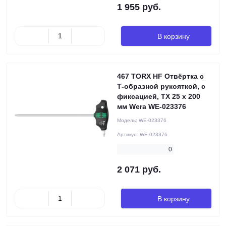
1 955 руб.
В корзину
467 TORX HF Отвёртка с
Т-образной рукояткой, с
фиксацией, TX 25 x 200
мм Wera WE-023376
Модель:
WE-023376
Артикул:
WE-023376
0
2 071 руб.
В корзину