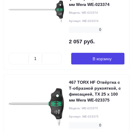
мм Wera WE-023374
Модель:
WE-023374
Артикул:
WE-023374
0
2 057 руб.
В корзину
467 TORX HF Отвёртка с
Т-образной рукояткой, с
фиксацией, TX 25 x 100
мм Wera WE-023375
Модель:
WE-023375
Артикул:
WE-023375
0