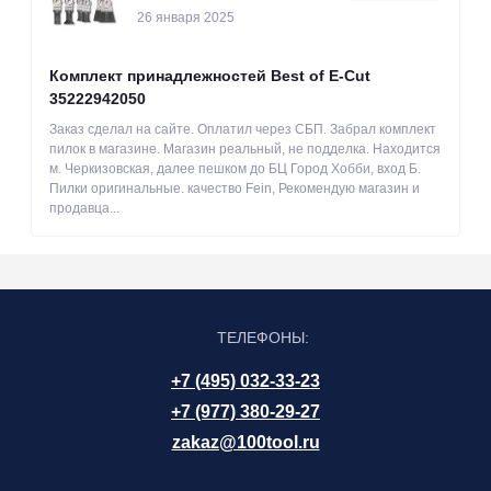
26 января 2025
Комплект принадлежностей Best of E-Cut
35222942050
Заказ сделал на сайте. Оплатил через СБП. Забрал комплект
пилок в магазине. Магазин реальный, не подделка. Находится
м. Черкизовская, далее пешком до БЦ Город Хобби, вход Б.
Пилки оригинальные. качество Fein, Рекомендую магазин и
продавца...
ТЕЛЕФОНЫ:
+7 (495) 032-33-23
+7 (977) 380-29-27
zakaz@100tool.ru