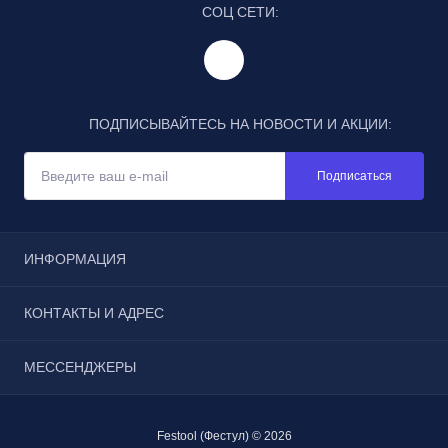
СОЦ СЕТИ:
ПОДПИСЫВАЙТЕСЬ НА НОВОСТИ И АКЦИИ:
Подписаться
ИНФОРМАЦИЯ
Отзывы
КОНТАКТЫ И АДРЕС
Реквизиты
Условия соглашения
г. Москва, Щёлковское шоссе, дом 3, строение 1, пав.
МЕССЕНДЖЕРЫ
Каталог
185
Бонусы
Telegram
zakaz@100tool.ru
Блог
Festool (Фестул) © 2026
WhatsApp
Контакты
31.07 - 09.08 розничный магазин закрыт (инвентаризация)