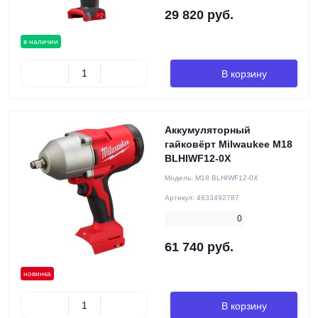
29 820 руб.
в наличии
В корзину
Аккумуляторный
гайковёрт Milwaukee M18
BLHIWF12-0X
Модель:
M18 BLHIWF12-0X
Артикул:
4933492787
0
61 740 руб.
новинка
В корзину