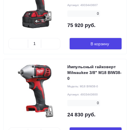
Артикул:
4933443607
0
75 920 руб.
В корзину
Импульсный гайковерт
Milwaukee 3/8" M18 BIW38-
0
Модель:
M18 BIW38-0
Артикул:
4933443600
0
24 830 руб.