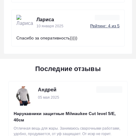
Лариса
Рейтинг: 4 из 5
10 января 2025
Спасибо за оперативность)))))
Последние отзывы
Андрей
05 мая 2025
Нарукавники защитные Milwaukee Cut level 5/Е,
40см
Отличная вещь для жары. Занимаюсь сварочными работами,
удобно, продувается, от уф защищает. От искр не горит.