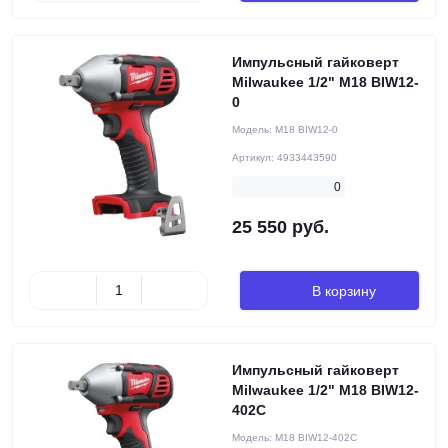
Импульсный гайковерт
Milwaukee 1/2" M18 BIW12-
0
Модель:
M18 BIW12-0
Артикул:
4933443590
0
25 550 руб.
В корзину
Импульсный гайковерт
Milwaukee 1/2" M18 BIW12-
402C
Модель:
M18 BIW12-402C