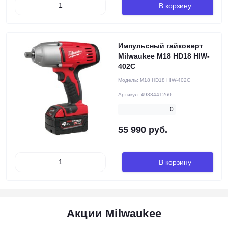
В корзину
Импульсный гайковерт
Milwaukee М18 HD18 HIW-
402C
Модель:
М18 HD18 HIW-402C
Артикул:
4933441260
0
55 990 руб.
В корзину
Акции Milwaukee