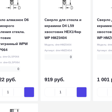
рло алмазное D6
Сверло для стекла и
Сверло 
 мокрого
керамики D4 L59
керамик
ления стекла.
хвостовик HEX1/4wp
хвостов
стовик
WP HMZ0404
WP HMZ
тигранный WPW
Модель:
dmr-HMZ0404
Модель:
dm
P064
Артикул:
dmr-HMZ0404
Артикул:
dm
ь:
dmr-GLSP064
0
ул:
dmr-GLSP064
0
22 руб.
919 руб.
1 001 