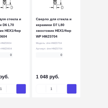
для стекла и
Сверло для стекла и
и D6 L70
керамики D7 L80
ик HEX1/4wp
хвостовик HEX1/4wp
0604
WP HMZ0704
r-HMZ0604
Модель:
dmr-HMZ0704
r-HMZ0604
Артикул:
dmr-HMZ0704
0
0
руб.
1 048 руб.