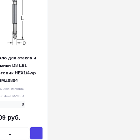
ло для стекла и
мики D8 L81
стовик HEX1/4wp
HMZ0804
ь:
dmr-HMZ0804
ул:
dmr-HMZ0804
0
09 руб.