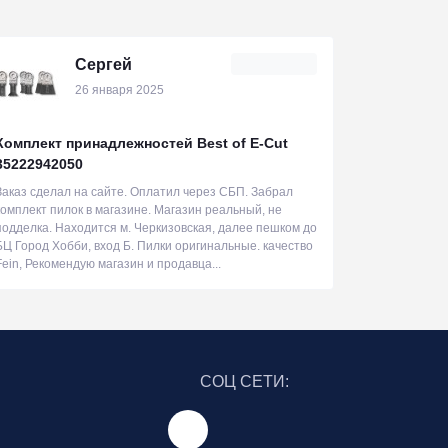
Сергей
26 января 2025
Комплект принадлежностей Best of E-Cut
35222942050
Заказ сделал на сайте. Оплатил через СБП. Забрал
комплект пилок в магазине. Магазин реальный, не
подделка. Находится м. Черкизовская, далее пешком до
БЦ Город Хобби, вход Б. Пилки оригинальные. качество
Fein, Рекомендую магазин и продавца...
СОЦ СЕТИ: