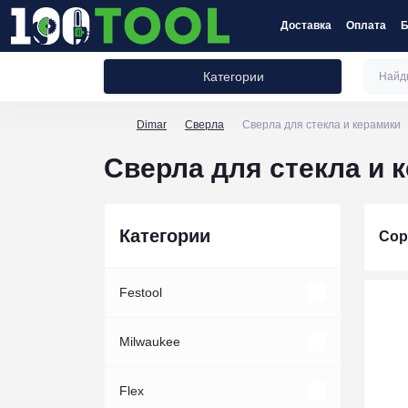
Доставка
Оплата
Б
Категории
Dimar
Сверла
Сверла для стекла и керамики
Сверла для стекла и 
Категории
Сор
Festool
Акции Festool
Milwaukee
Акции инструмент
Наборы инструментов Festool
Принадлежности
Flex