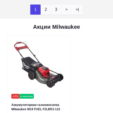
1
2
3
>
>|
Акции Milwaukee
-15%
в наличии
Аккумуляторная газонокосилка
Milwaukee M18 FUEL F2LM53-122