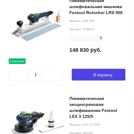
Пневматическая
шлифовальная машинка
Festool Rutscher LRS 400
Модель:
LRS 400
Артикул:
574813
0
148 830 руб.
в наличии
В корзину
Пневматическая
эксцентриковая
шлифмашинка Festool
LEX 3 125/5
Модель:
LEX 3 125/5
Артикул:
691141