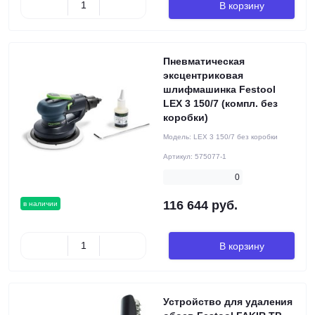
В корзину
Пневматическая
эксцентриковая
шлифмашинка Festool
LEX 3 150/7 (компл. без
коробки)
Модель:
LEX 3 150/7 без коробки
Артикул:
575077-1
0
116 644 руб.
в наличии
В корзину
Устройство для удаления