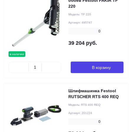
обоев Festool FAKIR TP
220
Модель:
TP 220
Артикул:
495747
0
39 204 руб.
в наличии
В корзину
Шлифмашинка Festool
RUTSCHER RTS 400 REQ
Модель:
RTS 400 REQ
Артикул:
201224
0