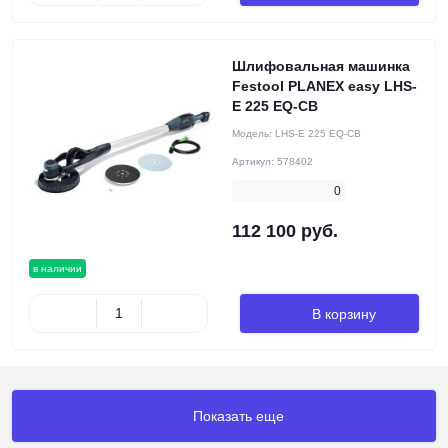
Шлифовальная машинка
Festool PLANEX easy LHS-
E 225 EQ-CB
Модель:
LHS-E 225 EQ-CB
Артикул:
578402
0
112 100 руб.
в наличии
В корзину
Показать еще