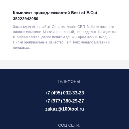
Комплект принадлежностей Best of E-Cut
35222942050
Заказ сделал на сайте. Оплатил через СБП. Забрал комплект
пилок в магазине. Магазин реальный, не подделка. Находится
м. Черкизовская, далее пешком до БЦ Город Хобби, вход Б.
Пилки оригинальные. качество Fein, Рекомендую магазин и
продавца...
ТЕЛЕФОНЫ:
+7 (495) 032-33-23
+7 (977) 380-29-27
zakaz@100tool.ru
СОЦ СЕТИ: