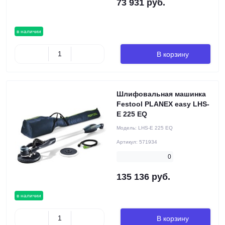
73 931 руб.
в наличии
В корзину
Шлифовальная машинка
Festool PLANEX easy LHS-
E 225 EQ
Модель:
LHS-E 225 EQ
Артикул:
571934
0
135 136 руб.
в наличии
В корзину