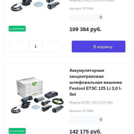
Модель:
ETSC 125 Li 3.0 I-Plus
Артикул:
577694
0
109 384 руб.
в наличии
В корзину
Аккумуляторная
эксцентриковая
шлифовальная машинка
Festool ETSC 125 Li 3,0 I-
Set
Модель:
ETSC 125 Li 3.0 I-Set
Артикул:
577689
0
142 175 руб.
в наличии