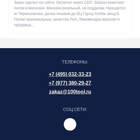
Заказ сделал на сайте. Оплатил через СБП. Забрал комплект
пилок в магазине. Магазин реальный, не подделка. Находится
м. Черкизовская, далее пешком до БЦ Город Хобби, вход Б.
Пилки оригинальные. качество Fein, Рекомендую магазин и
продавца...
ТЕЛЕФОНЫ:
+7 (495) 032-33-23
+7 (977) 380-29-27
zakaz@100tool.ru
СОЦ СЕТИ: