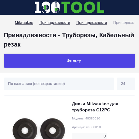
Milwaukee
Принадлежности
Принадлежности
Принадлежнос
Принадлежности - Труборезы, Кабельный
резак
Фильтр
Диски Milwaukee для
трубореза C12PC
Модель:
48380010
Артикул:
48380010
0