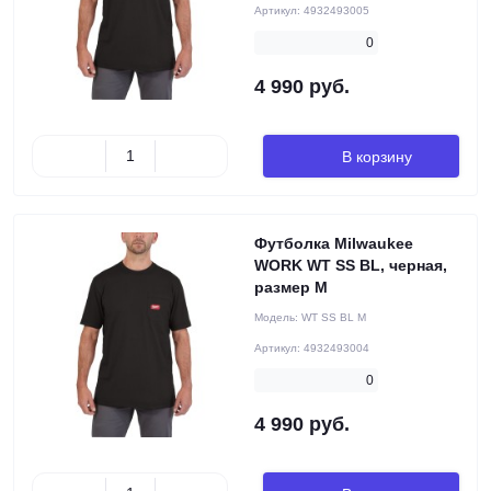
Артикул:
4932493005
0
4 990 руб.
В корзину
Футболка Milwaukee
WORK WT SS BL, черная,
размер M
Модель:
WT SS BL M
Артикул:
4932493004
0
4 990 руб.