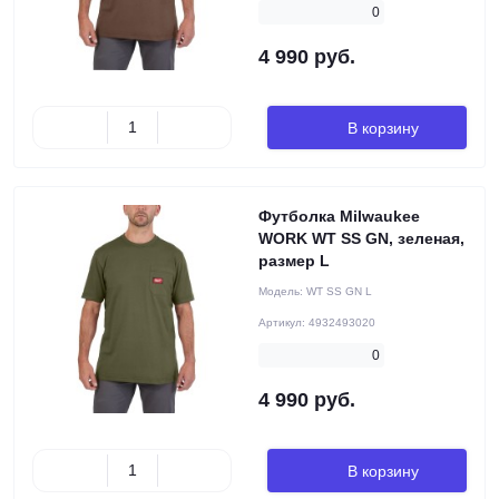
0
4 990 руб.
В корзину
Футболка Milwaukee
WORK WT SS GN, зеленая,
размер L
Модель:
WT SS GN L
Артикул:
4932493020
0
4 990 руб.
В корзину