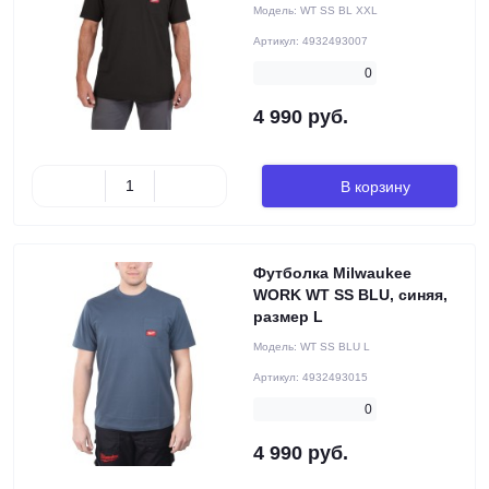
Модель:
WT SS BL XXL
Артикул:
4932493007
0
4 990 руб.
В корзину
Футболка Milwaukee
WORK WT SS BLU, синяя,
размер L
Модель:
WT SS BLU L
Артикул:
4932493015
0
4 990 руб.