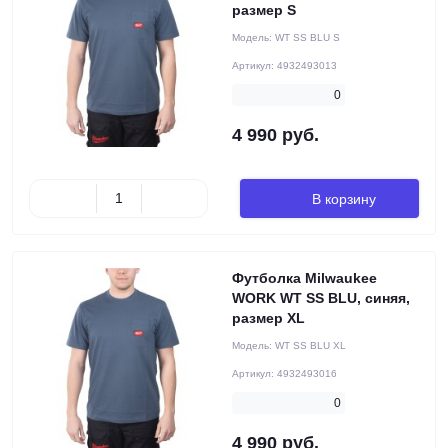
размер S
Модель:
WT SS BLU S
Артикул:
4932493013
0
4 990 руб.
В корзину
Футболка Milwaukee
WORK WT SS BLU, синяя,
размер XL
Модель:
WT SS BLU XL
Артикул:
4932493016
0
4 990 руб.