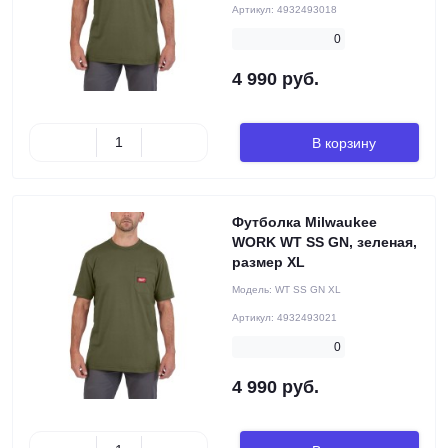
Артикул:
4932493018
0
4 990 руб.
В корзину
Футболка Milwaukee
WORK WT SS GN, зеленая,
размер XL
Модель:
WT SS GN XL
Артикул:
4932493021
0
4 990 руб.