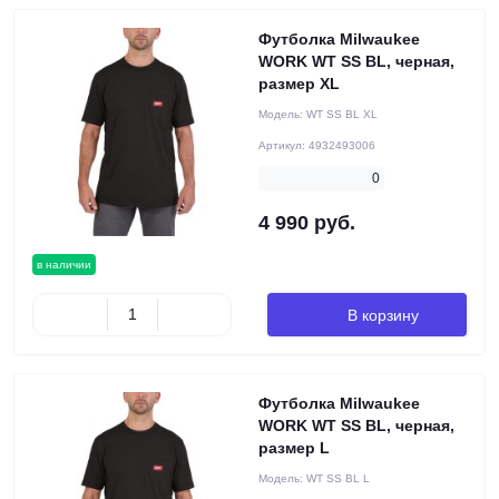
Футболка Milwaukee
WORK WT SS BL, черная,
размер XL
Модель:
WT SS BL XL
Артикул:
4932493006
0
4 990 руб.
в наличии
В корзину
Футболка Milwaukee
WORK WT SS BL, черная,
размер L
Модель:
WT SS BL L