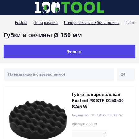
Festool
Полирование
Полировальные губки и овчины
Губки и
Губки и овчины Ø 150 мм
Фильтр
Губка полировальная
Festool PS STF D150x30
BA/5 W
Модель:
PS STF D150x30 BA/5 W
Артикул:
202019
0