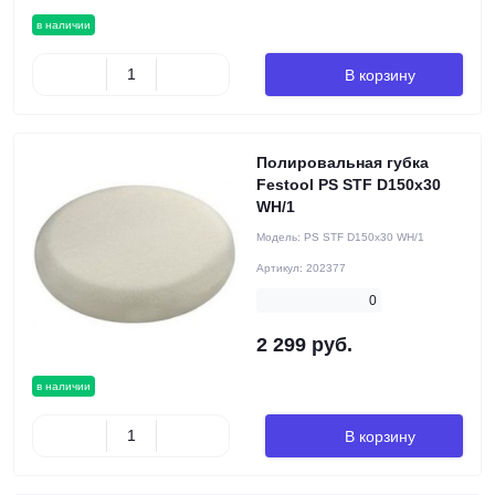
в наличии
В корзину
Полировальная губка
Festool PS STF D150x30
WH/1
Модель:
PS STF D150x30 WH/1
Артикул:
202377
0
2 299 руб.
в наличии
В корзину