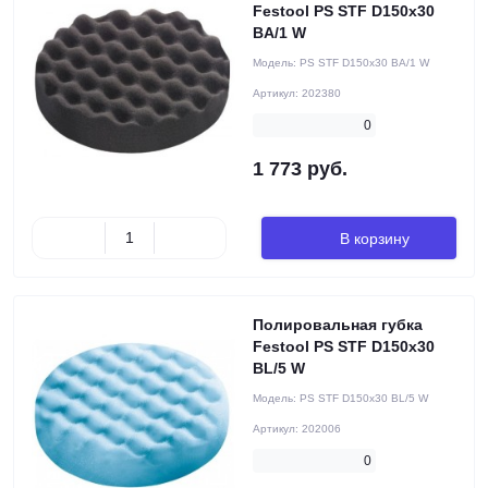
Festool PS STF D150x30
BA/1 W
Модель:
PS STF D150x30 BA/1 W
Артикул:
202380
0
1 773 руб.
В корзину
Полировальная губка
Festool PS STF D150x30
BL/5 W
Модель:
PS STF D150x30 BL/5 W
Артикул:
202006
0