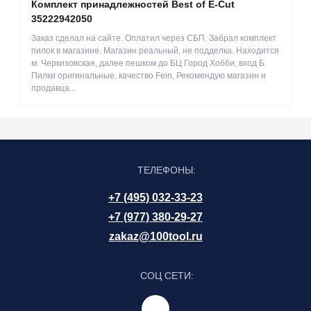
Комплект принадлежностей Best of E-Cut
35222942050
Заказ сделал на сайте. Оплатил через СБП. Забрал комплект
пилок в магазине. Магазин реальный, не подделка. Находится
м. Черкизовская, далее пешком до БЦ Город Хобби, вход Б.
Пилки оригинальные. качество Fein, Рекомендую магазин и
продавца...
ТЕЛЕФОНЫ:
+7 (495) 032-33-23
+7 (977) 380-29-27
zakaz@100tool.ru
СОЦ СЕТИ: