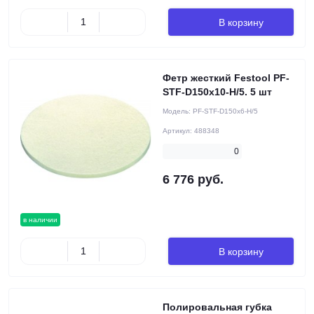
В корзину
Фетр жесткий Festool PF-
STF-D150x10-H/5. 5 шт
Модель:
PF-STF-D150x6-H/5
Артикул:
488348
0
6 776 руб.
в наличии
В корзину
Полировальная губка