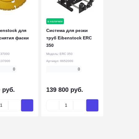
в наличии
benstock для
Система для резки
 снятия фаски
труб Eibenstock ERC
350
137000
Модель:
ERC 350
137000
Артикул:
6652000
0
0
 руб.
139 800 руб.