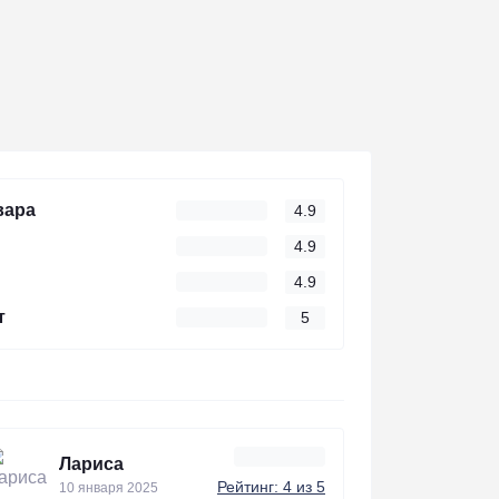
вара
4.9
4.9
4.9
т
5
Лариса
Рейтинг: 4 из 5
10 января 2025