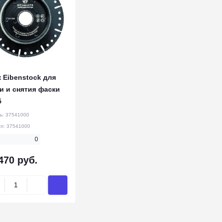
 Eibenstock для
и и снятия фаски
5
ь:
37541000
ул:
37541000
0
470 руб.