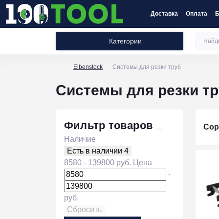
Доставка
Оплата
Б
Категории
Eibenstock
Системы для резки труб
Системы для резки т
Фильтр товаров
Сор
Наличие
Есть в наличии
4
8580
-
139800
руб.
Цена
-
руб.
Сбросить