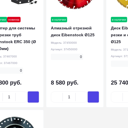
ичии
новинка
в наличии
в наличии
птер для системы
Алмазный отрезной
Диск Ei
резки труб
диск Eibenstock Ø125
резки и
nstock ERC 350 (Ø
Ø125
Модель:
37450000
0мм)
Артикул:
37450000
Модель:
37
Артикул:
37
ь:
37467000
0
ул:
37467000
0
800 руб.
8 580 руб.
25 740