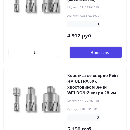
Модель:
63127291010
Артикул:
63127291010
0
4 912 руб.
В корзину
Корончатое сверло Fein
HM ULTRA 50 с
хвостовиком 3/4 IN
WELDON Ø сверл 28 мм
Модель:
63127292010
Артикул:
63127292010
0
5 158 руб.