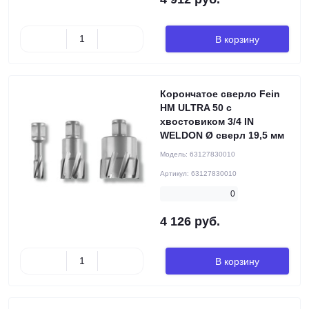
В корзину
Корончатое сверло Fein
HM ULTRA 50 с
хвостовиком 3/4 IN
WELDON Ø сверл 19,5 мм
Модель:
63127830010
Артикул:
63127830010
0
4 126 руб.
В корзину