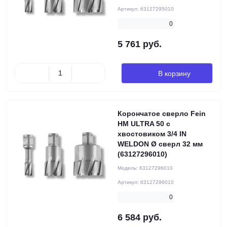
Артикул:
63127295010
0
5 761 руб.
В корзину
Корончатое сверло Fein
HM ULTRA 50 с
хвостовиком 3/4 IN
WELDON Ø сверл 32 мм
(63127296010)
Модель:
63127296010
Артикул:
63127296010
0
6 584 руб.