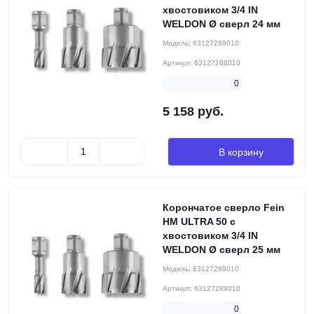
хвостовиком 3/4 IN
WELDON Ø сверл 24 мм
Модель:
63127288010
Артикул:
63127288010
0
5 158 руб.
В корзину
Корончатое сверло Fein
HM ULTRA 50 с
хвостовиком 3/4 IN
WELDON Ø сверл 25 мм
Модель:
63127289010
Артикул:
63127289010
0