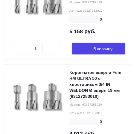
Модель:
63127282010
Артикул:
63127282010
0
5 158 руб.
В корзину
Корончатое сверло Fein
HM ULTRA 50 с
хвостовиком 3/4 IN
WELDON Ø сверл 19 мм
(63127283010)
Модель:
63127283010
Артикул:
63127283010
0
4 912 руб.