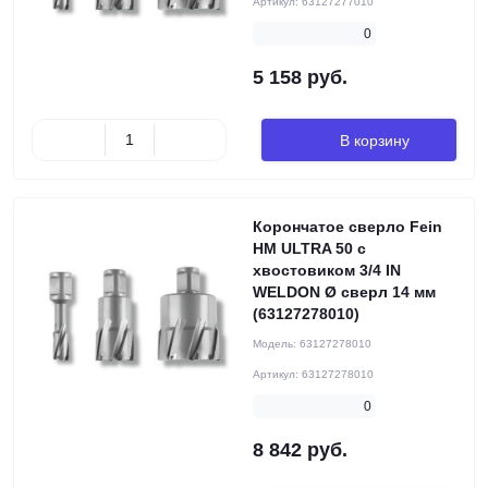
Артикул:
63127277010
0
5 158 руб.
В корзину
Корончатое сверло Fein
HM ULTRA 50 с
хвостовиком 3/4 IN
WELDON Ø сверл 14 мм
(63127278010)
Модель:
63127278010
Артикул:
63127278010
0
8 842 руб.