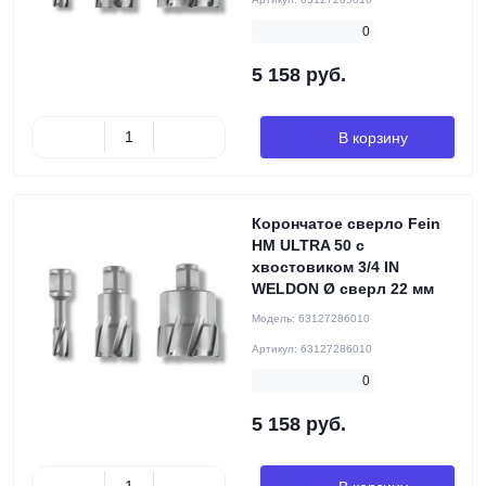
0
5 158 руб.
В корзину
Корончатое сверло Fein
HM ULTRA 50 с
хвостовиком 3/4 IN
WELDON Ø сверл 22 мм
Модель:
63127286010
Артикул:
63127286010
0
5 158 руб.