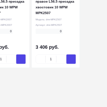
L56.5 присадка
правое L56.5 присадка
ик 10 WPW
хвостовик 10 WPW
7
MPK2507
r-MPK2007
Модель:
dmr-MPK2507
r-MPK2007
Артикул:
dmr-MPK2507
0
0
руб.
3 406 руб.