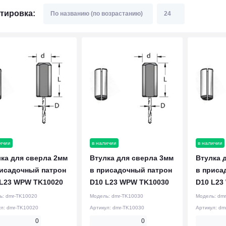
тировка:
ичии
в наличии
в наличии
ка для сверла 2мм
Втулка для сверла 3мм
Втулка 
рисадочный патрон
в присадочный патрон
в приса
 L23 WPW TK10020
D10 L23 WPW TK10030
D10 L23
ь:
dmr-TK10020
Модель:
dmr-TK10030
Модель:
dmr
ул:
dmr-TK10020
Артикул:
dmr-TK10030
Артикул:
dm
0
0