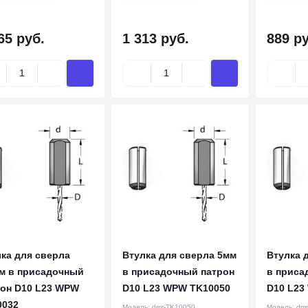
65 руб.
1 313 руб.
889 ру
ка для сверла
Втулка для сверла 5мм
Втулка 
мм в присадочный
в присадочный патрон
в приса
рон D10 L23 WPW
D10 L23 WPW TK10050
D10 L23
0032
Модель:
dmr-TK10050
Модель:
dmr