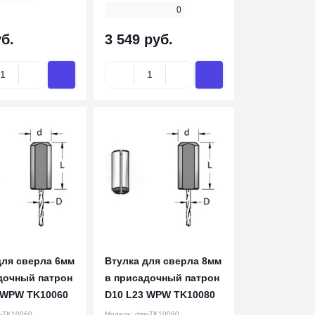
0
б.
3 549 руб.
для сверла 6мм
Втулка для сверла 8мм
дочный патрон
в присадочный патрон
 WPW TK10060
D10 L23 WPW TK10080
-TK10060
Модель:
dmr-TK10080