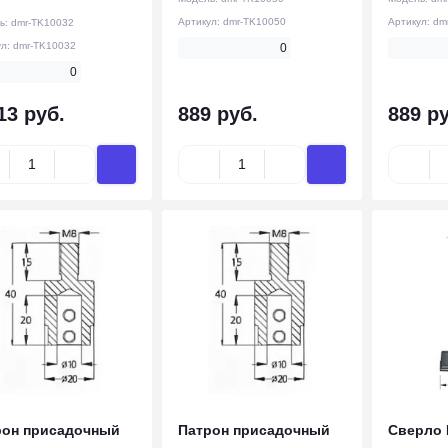
Артикул:
dmr-TK10050
Артикул:
dm
ь:
dmr-TK10032
ул:
dmr-TK10032
0
0
13 руб.
889 руб.
889 ру
рон присадочный
Патрон присадочный
Сверло 