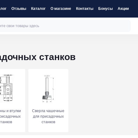
лог
Отзывы
Каталог
О магазине
Контакты
Бонусы
Акции
адочных станков
ны и втулки
Сверла чашечные
присадочных
для присадочных
станков
станков