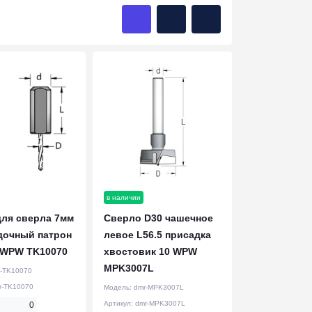
в наличии
для сверла 7мм
Сверло D30 чашечное
дочный патрон
левое L56.5 присадка
 WPW TK10070
хвостовик 10 WPW
MPK3007L
-TK10070
r-TK10070
Модель:
dmr-MPK3007L
Артикул:
dmr-MPK3007L
0