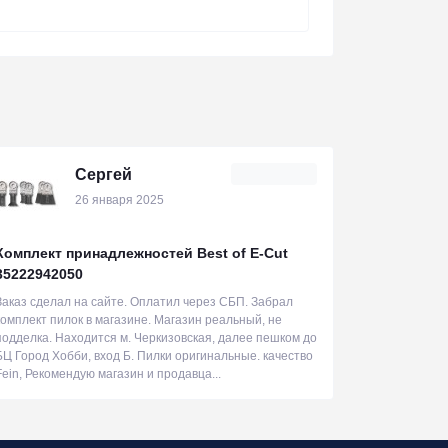
Сергей
26 января 2025
Комплект принадлежностей Best of E-Cut
35222942050
Заказ сделал на сайте. Оплатил через СБП. Забрал
комплект пилок в магазине. Магазин реальный, не
подделка. Находится м. Черкизовская, далее пешком до
БЦ Город Хобби, вход Б. Пилки оригинальные. качество
Fein, Рекомендую магазин и продавца...