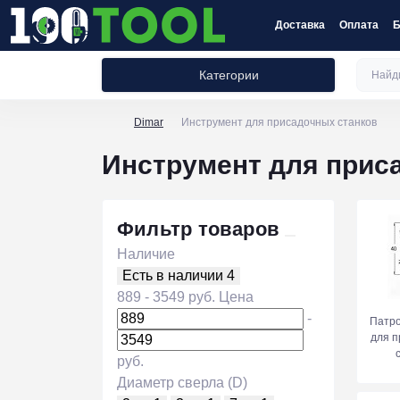
Доставка
Оплата
Б
Категории
Dimar
Инструмент для присадочных станков
Инструмент для прис
Фильтр товаров
Наличие
Есть в наличии
4
889
-
3549
руб.
Цена
-
Патро
для 
руб.
Диаметр сверла (D)