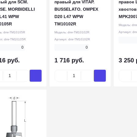
вый для SCM.
правый для VITAP.
правое 
SSE. MORBIDELLI
BUSSELATO. OMPEX
хвостов
 L41 WPW
D20 L47 WPW
MPK200
0105R
TM10102R
Модель:
dm
Артикул:
dm
ь:
dmr-TM10105R
Модель:
dmr-TM10102R
ул:
dmr-TM10105R
Артикул:
dmr-TM10102R
0
0
16 руб.
1 716 руб.
3 250 