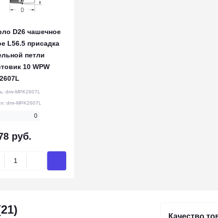
рло D26 чашечное
е L56.5 присадка
ельной петли
стовик 10 WPW
2607L
ь:
dmr-MPK2607L
ул:
dmr-MPK2607L
0
78 руб.
21)
Качество то