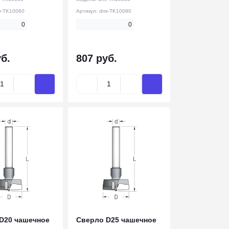
r-TK10060
Артикул:
dmr-TK10080
0
0
б.
807 руб.
D20 чашечное
Сверло D25 чашечное