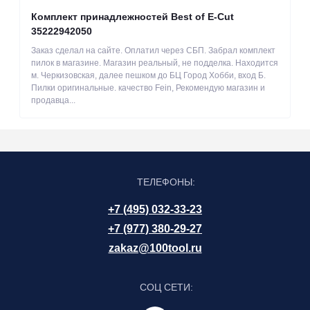
Комплект принадлежностей Best of E-Cut
35222942050
Заказ сделал на сайте. Оплатил через СБП. Забрал комплект
пилок в магазине. Магазин реальный, не подделка. Находится
м. Черкизовская, далее пешком до БЦ Город Хобби, вход Б.
Пилки оригинальные. качество Fein, Рекомендую магазин и
продавца...
ТЕЛЕФОНЫ:
+7 (495) 032-33-23
+7 (977) 380-29-27
zakaz@100tool.ru
СОЦ СЕТИ: