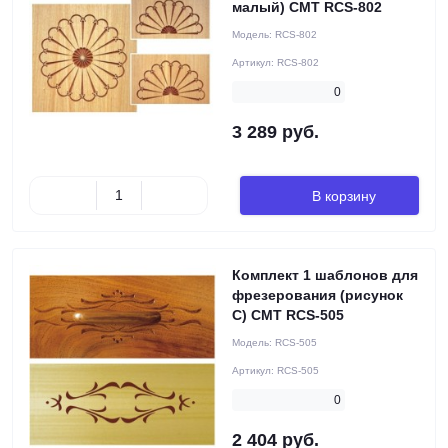
малый) CMT RCS-802
Модель:
RCS-802
Артикул:
RCS-802
0
3 289 руб.
В корзину
Комплект 1 шаблонов для
фрезерования (рисунок
C) CMT RCS-505
Модель:
RCS-505
Артикул:
RCS-505
0
2 404 руб.