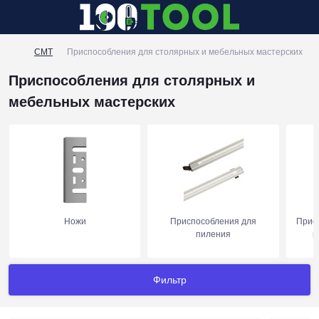
CMT
Приспособления для столярных и мебельных мастерских
Приспособления для столярных и
мебельных мастерских
Ножи
Приспособления для
Прис
пиления
к
Фильтр