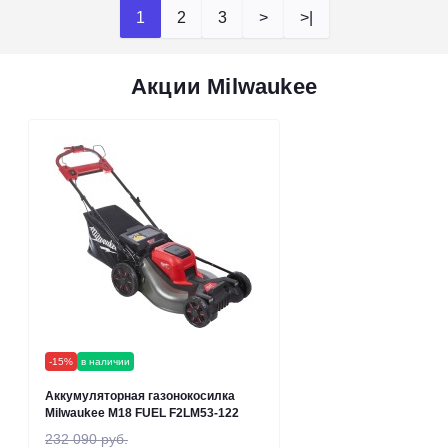
1
2
3
>
>|
Акции Milwaukee
-15%
в наличии
Аккумуляторная газонокосилка
Milwaukee M18 FUEL F2LM53-122
232 090 руб.