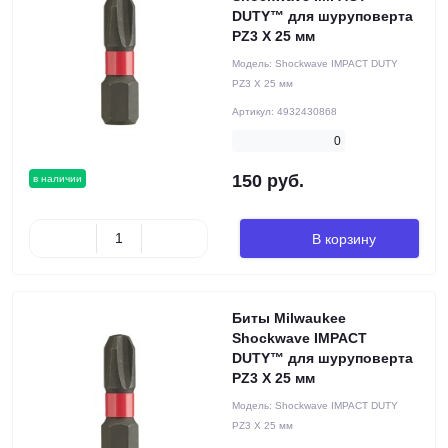
DUTY™ для шуруповерта
PZ3 X 25 мм
Модель:
Shockwave IMPACT DUTY
PZ3 X 25 мм
Артикул:
4932430868
0
150 руб.
в наличии
В корзину
Биты Milwaukee
Shockwave IMPACT
DUTY™ для шуруповерта
PZ3 X 25 мм
Модель:
Shockwave IMPACT DUTY
PZ3 X 25 мм