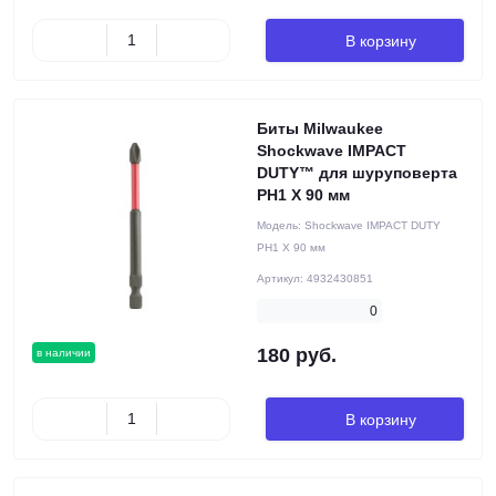
В корзину
Биты Milwaukee
Shockwave IMPACT
DUTY™ для шуруповерта
PH1 X 90 мм
Модель:
Shockwave IMPACT DUTY
PH1 X 90 мм
Артикул:
4932430851
0
180 руб.
в наличии
В корзину