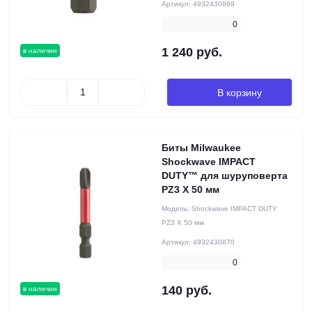
Артикул:
4932430869
0
1 240 руб.
в наличии
В корзину
Биты Milwaukee
Shockwave IMPACT
DUTY™ для шуруповерта
PZ3 X 50 мм
Модель:
Shockwave IMPACT DUTY
PZ3 X 50 мм
Артикул:
4932430870
0
140 руб.
в наличии