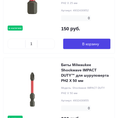
PH2 X 25 мм
Артикул:
4932430852
0
150 руб.
в наличии
В корзину
Биты Milwaukee
Shockwave IMPACT
DUTY™ для шуруповерта
PH2 X 50 мм
Модель:
Shockwave IMPACT DUTY
PH2 X 50 мм
Артикул:
4932430855
0