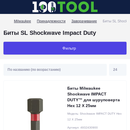
Milwaukee
Принадлежности
Заворачивание
Биты SL Shockwa
Биты SL Shockwave Impact Duty
Фильтр
Биты Milwaukee
Shockwave IMPACT
DUTY™ для шуруповерта
Hex 12 X 25мм
Модель:
Shockwave IMPACT DUTY Hex
12 X 25мм
Артикул:
4932430900