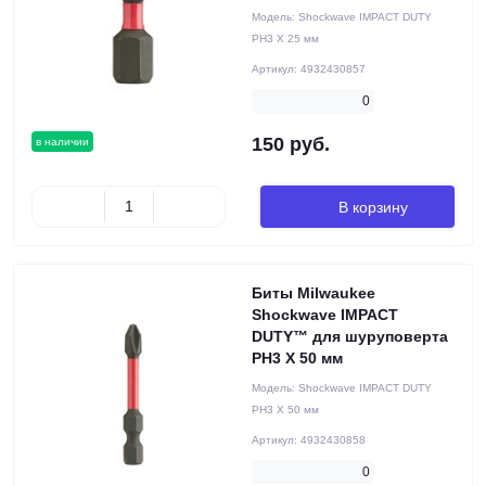
Модель:
Shockwave IMPACT DUTY
PH3 X 25 мм
Артикул:
4932430857
0
150 руб.
в наличии
В корзину
Биты Milwaukee
Shockwave IMPACT
DUTY™ для шуруповерта
PH3 X 50 мм
Модель:
Shockwave IMPACT DUTY
PH3 X 50 мм
Артикул:
4932430858
0