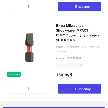
В корзину
Биты Milwaukee
Shockwave IMPACT
DUTY™ для шуруповерта
SL 0.6 x 4.5
Модель:
Shockwave IMPACT DUTY SL
0.6 x 4.5
Артикул:
4932430901
0
150 руб.
в наличии
В корзину