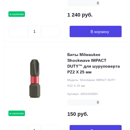
0
1 240 руб.
в наличии
В корзину
Биты Milwaukee
Shockwave IMPACT
DUTY™ для шуруповерта
PZ2 X 25 мм
Модель:
Shockwave IMPACT DUTY
PZ2 X 25 мм
Артикул:
4932430863
0
150 руб.
в наличии