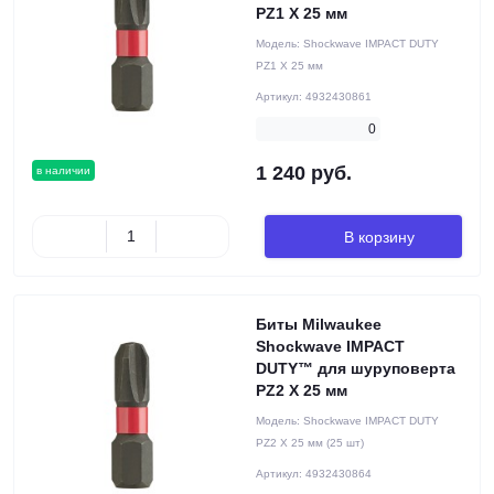
PZ1 X 25 мм
Модель:
Shockwave IMPACT DUTY
PZ1 X 25 мм
Артикул:
4932430861
0
1 240 руб.
в наличии
В корзину
Биты Milwaukee
Shockwave IMPACT
DUTY™ для шуруповерта
PZ2 X 25 мм
Модель:
Shockwave IMPACT DUTY
PZ2 X 25 мм (25 шт)
Артикул:
4932430864