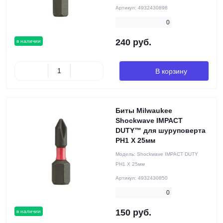
Артикул:
4932430898
0
240 руб.
в наличии
В корзину
Биты Milwaukee
Shockwave IMPACT
DUTY™ для шуруповерта
PH1 X 25мм
Модель:
Shockwave IMPACT DUTY
PH1 X 25мм
Артикул:
4932430850
0
150 руб.
в наличии