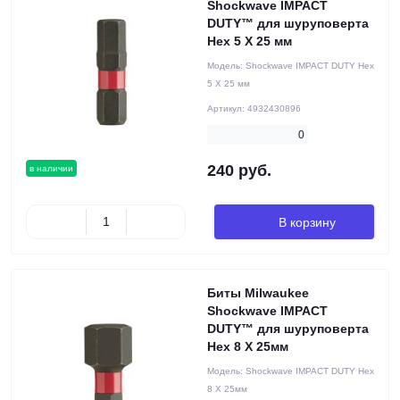
Shockwave IMPACT
DUTY™ для шуруповерта
Hex 5 X 25 мм
Модель:
Shockwave IMPACT DUTY Hex
5 X 25 мм
Артикул:
4932430896
0
240 руб.
в наличии
В корзину
Биты Milwaukee
Shockwave IMPACT
DUTY™ для шуруповерта
Hex 8 X 25мм
Модель:
Shockwave IMPACT DUTY Hex
8 X 25мм