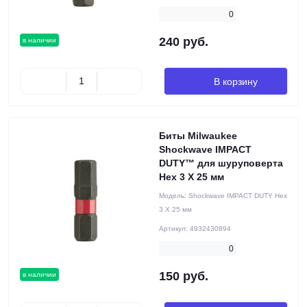
0
240 руб.
в наличии
В корзину
Биты Milwaukee
Shockwave IMPACT
DUTY™ для шуруповерта
Hex 3 X 25 мм
Модель:
Shockwave IMPACT DUTY Hex
3 X 25 мм
Артикул:
4932430894
0
150 руб.
в наличии