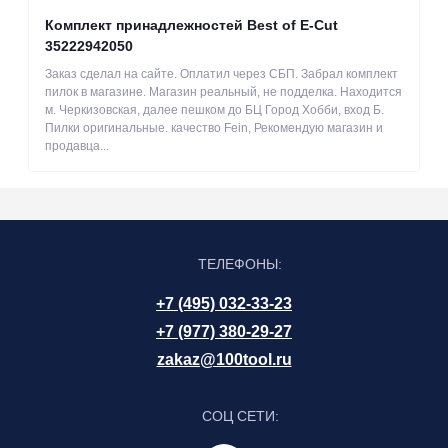
Комплект принадлежностей Best of E-Cut
35222942050
Заказ сделал на сайте. Оплатил через СБП. Забрал комплект
пилок в магазине. Магазин реальный, не подделка. Находится
м. Черкизовская, далее пешком до БЦ Город Хобби, вход Б.
Пилки оригинальные. качество Fein, Рекомендую магазин и
продавца...
ТЕЛЕФОНЫ:
+7 (495) 032-33-23
+7 (977) 380-29-27
zakaz@100tool.ru
СОЦ СЕТИ: