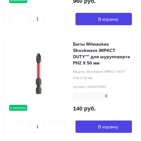
960 руб.
в наличии
В корзину
Биты Milwaukee
Shockwave IMPACT
DUTY™ для шуруповерта
PH2 X 50 мм
Модель:
Shockwave IMPACT DUTY
PH2 X 50 мм
Артикул:
4932430854
0
140 руб.
в наличии
В корзину