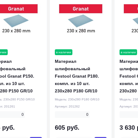
ичии
в наличии
в наличии
ериал
Материал
Матери
фовальный
шлифовальный
шлифов
ool Granat P150.
Festool Granat P180.
Festool 
л. из 10 шт.
компл. из 10 шт.
компл. и
280 P150 GR/10
230x280 P180 GR/10
230x280
ь:
230x280 P150 GR/10
Модель:
230x280 P180 GR/10
Модель:
230
ул:
201261
Артикул:
201262
Артикул:
20
0
0
 руб.
605 руб.
3 630 