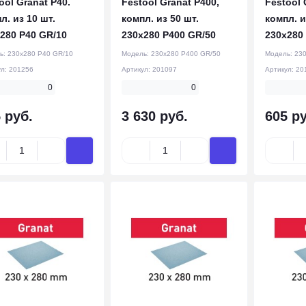
ool Granat P40.
Festool Granat P400,
Festool 
л. из 10 шт.
компл. из 50 шт.
компл. и
280 P40 GR/10
230x280 P400 GR/50
230x280
ь:
230x280 P40 GR/10
Модель:
230x280 P400 GR/50
Модель:
230
ул:
201256
Артикул:
201097
Артикул:
20
0
0
 руб.
3 630 руб.
605 ру