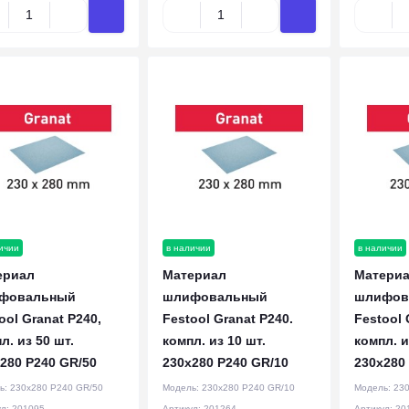
ичии
в наличии
в наличии
ериал
Материал
Матери
фовальный
шлифовальный
шлифов
ool Granat P240,
Festool Granat P240.
Festool 
л. из 50 шт.
компл. из 10 шт.
компл. и
280 P240 GR/50
230x280 P240 GR/10
230x280
ь:
230x280 P240 GR/50
Модель:
230x280 P240 GR/10
Модель:
230
ул:
201095
Артикул:
201264
Артикул:
20