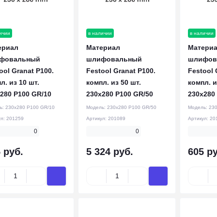
ичии
в наличии
в наличии
ериал
Материал
Матери
фовальный
шлифовальный
шлифов
ool Granat P100.
Festool Granat P100.
Festool 
л. из 10 шт.
компл. из 50 шт.
компл. и
280 P100 GR/10
230x280 P100 GR/50
230x280
ь:
230x280 P100 GR/10
Модель:
230x280 P100 GR/50
Модель:
230
ул:
201259
Артикул:
201089
Артикул:
20
0
0
 руб.
5 324 руб.
605 ру