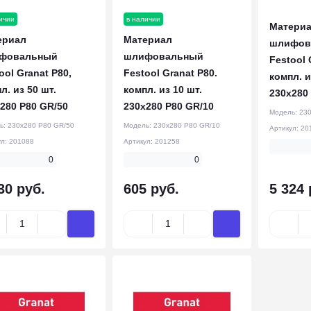
ичии
в наличии
Матери
ериал
Материал
шлифов
фовальный
шлифовальный
Festool 
ool Granat P80,
Festool Granat P80.
компл. и
л. из 50 шт.
компл. из 10 шт.
230x280
280 P80 GR/50
230x280 P80 GR/10
Модель:
230
ь:
230x280 P80 GR/50
Модель:
230x280 P80 GR/10
Артикул:
20
ул:
201088
Артикул:
201258
0
0
30 руб.
605 руб.
5 324 