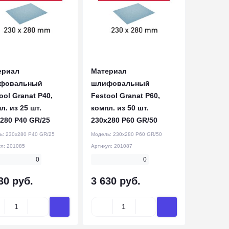
ериал
Материал
фовальный
шлифовальный
ool Granat P40,
Festool Granat P60,
л. из 25 шт.
компл. из 50 шт.
280 P40 GR/25
230x280 P60 GR/50
ь:
230x280 P40 GR/25
Модель:
230x280 P60 GR/50
ул:
201085
Артикул:
201087
0
0
30 руб.
3 630 руб.