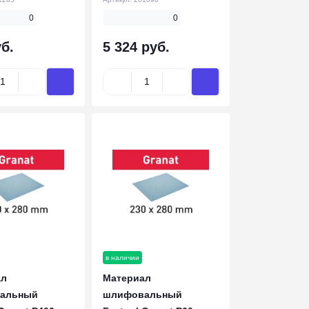
0
0
б.
5 324 руб.
в наличии
ал
Материал
альный
шлифовальный