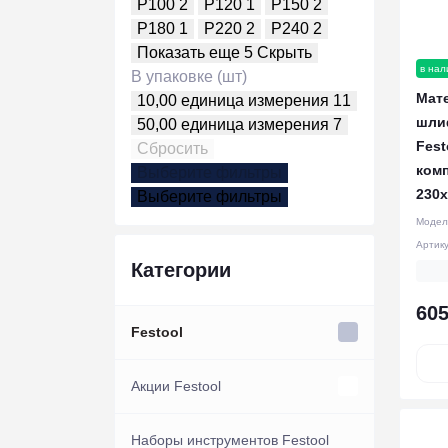
P100
2
P120
1
P150
2
P180
1
P220
2
P240
2
Показать еще 5
Скрыть
в нал
В упаковке (шт)
Мат
10,00 единица измерения
11
шли
50,00 единица измерения
7
Fest
Сбросить
комп
Выберите фильтры
230x
Выберите фильтры
Модел
Артик
Категории
605
Festool
Акции Festool
Акции инструмент
Наборы инструментов Festool