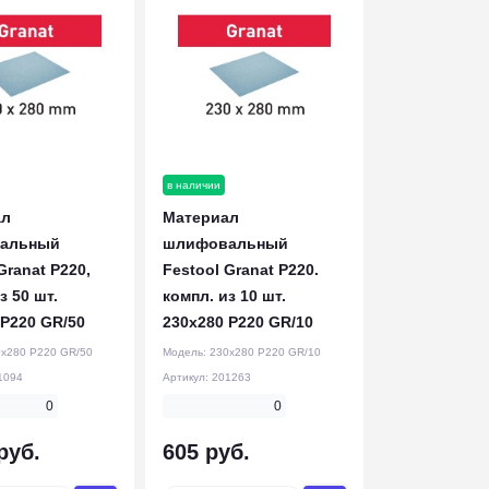
в наличии
ал
Материал
альный
шлифовальный
Granat P220,
Festool Granat P220.
з 50 шт.
компл. из 10 шт.
 P220 GR/50
230x280 P220 GR/10
x280 P220 GR/50
Модель:
230x280 P220 GR/10
1094
Артикул:
201263
0
0
руб.
605 руб.