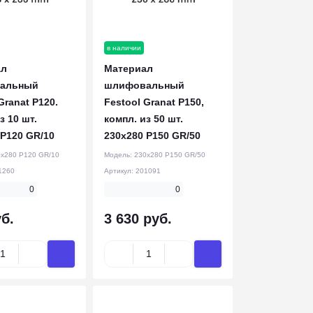
в наличии
ал
Материал
альный
шлифовальный
Granat P120.
Festool Granat P150,
з 10 шт.
компл. из 50 шт.
 P120 GR/10
230x280 P150 GR/50
x280 P120 GR/10
Модель:
230x280 P150 GR/50
1260
Артикул:
201091
0
0
б.
3 630 руб.