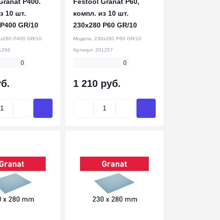
Granat P400.
Festool Granat P60,
з 10 шт.
компл. из 10 шт.
 P400 GR/10
230x280 P60 GR/10
x280 P400 GR/10
Модель:
230x280 P60 GR/10
1266
Артикул:
201257
0
0
б.
1 210 руб.