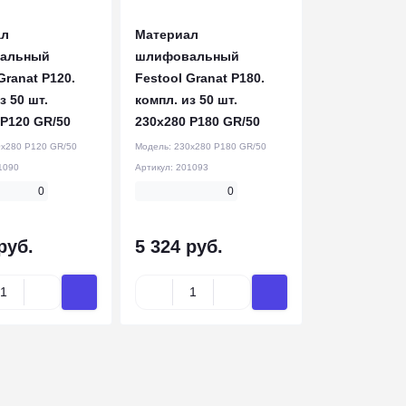
ал
Материал
альный
шлифовальный
Granat P120.
Festool Granat P180.
з 50 шт.
компл. из 50 шт.
 P120 GR/50
230x280 P180 GR/50
x280 P120 GR/50
Модель:
230x280 P180 GR/50
1090
Артикул:
201093
0
0
руб.
5 324 руб.