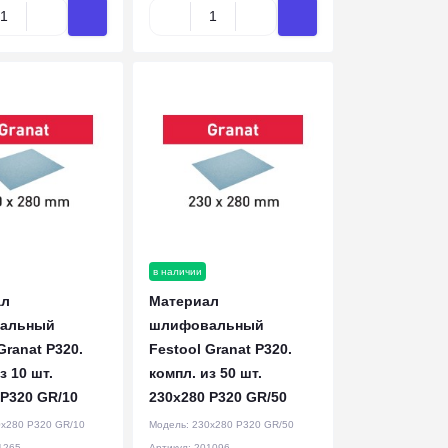
в наличии
ал
Материал
альный
шлифовальный
Granat P320.
Festool Granat P320.
з 10 шт.
компл. из 50 шт.
 P320 GR/10
230x280 P320 GR/50
x280 P320 GR/10
Модель:
230x280 P320 GR/50
1265
Артикул:
201096