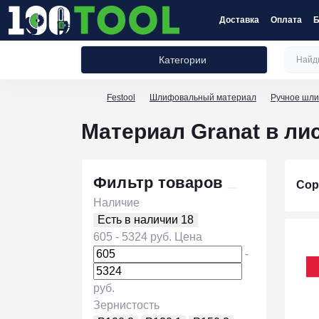
Доставка
Оплата
Б
Категории
Festool
Шлифовальный материал
Ручное шл
Материал Granat в лис
Фильтр товаров
Сор
Наличие
Есть в наличии
18
605
-
5324
руб.
Цена
-
руб.
Зернистость