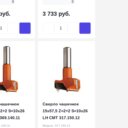
0
0
руб.
3 733 руб.
чашечное
Сверло чашечное
=2+2 S=10x26
15x57,5 Z=2+2 S=10x26
369.140.11
LH CMT 317.150.12
.140.11
Модель:
317.150.12