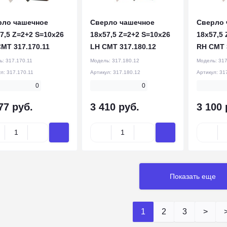
рло чашечное
Сверло чашечное
Сверло 
7,5 Z=2+2 S=10x26
18x57,5 Z=2+2 S=10x26
18x57,5 
MT 317.170.11
LH CMT 317.180.12
RH CMT 
ь:
317.170.11
Модель:
317.180.12
Модель:
317
ул:
317.170.11
Артикул:
317.180.12
Артикул:
31
0
0
77 руб.
3 410 руб.
3 100 
Показать еще
1
2
3
>