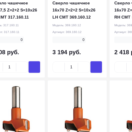
рло чашечное
Сверло чашечное
Сверло 
7,5 Z=2+2 S=10x26
16x70 Z=2+2 S=10x26
16x70 Z
MT 317.160.11
LH CMT 369.160.12
RH CMT 
ь:
317.160.11
Модель:
369.160.12
Модель:
369
ул:
317.160.11
Артикул:
369.160.12
Артикул:
36
0
0
08 руб.
3 194 руб.
2 418 