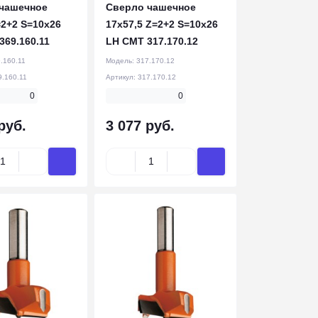
чашечное
Сверло чашечное
=2+2 S=10x26
17x57,5 Z=2+2 S=10x26
369.160.11
LH CMT 317.170.12
.160.11
Модель:
317.170.12
9.160.11
Артикул:
317.170.12
0
0
руб.
3 077 руб.