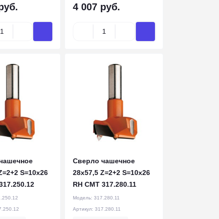
руб.
4 007 руб.
чашечное
Cверло чашечное
Z=2+2 S=10x26
28x57,5 Z=2+2 S=10x26
317.250.12
RH CMT 317.280.11
.250.12
Модель:
317.280.11
7.250.12
Артикул:
317.280.11