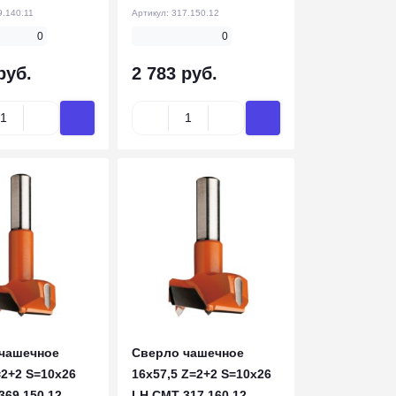
9.140.11
Артикул:
317.150.12
0
0
руб.
2 783 руб.
чашечное
Сверло чашечное
=2+2 S=10x26
16x57,5 Z=2+2 S=10x26
369.150.12
LH CMT 317.160.12