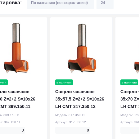
тировка:
ичии
в наличии
в наличии
рло чашечное
Сверло чашечное
Сверло 
0 Z=2+2 S=10x26
35x57,5 Z=2+2 S=10x26
35x70 Z
MT 369.150.11
LH CMT 317.350.12
LH CMT 
ь:
369.150.11
Модель:
317.350.12
Модель:
369
ул:
369.150.11
Артикул:
317.350.12
Артикул:
36
0
0