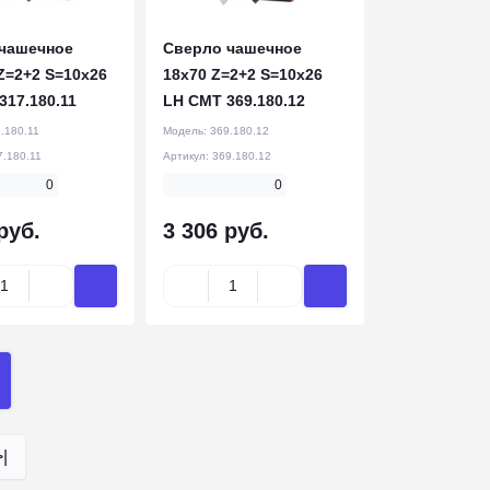
чашечное
Сверло чашечное
Z=2+2 S=10x26
18x70 Z=2+2 S=10x26
317.180.11
LH CMT 369.180.12
.180.11
Модель:
369.180.12
7.180.11
Артикул:
369.180.12
0
0
руб.
3 306 руб.
>|