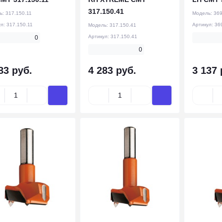
317.150.41
ь:
317.150.11
Модель:
369
ул:
317.150.11
Артикул:
36
Модель:
317.150.41
Артикул:
317.150.41
0
0
83 руб.
4 283 руб.
3 137 