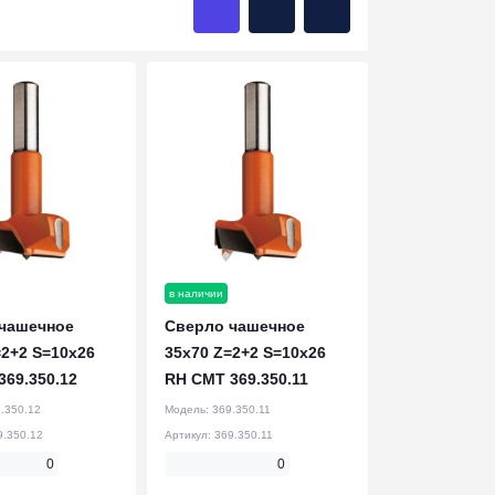
в наличии
чашечное
Сверло чашечное
=2+2 S=10x26
35x70 Z=2+2 S=10x26
369.350.12
RH CMT 369.350.11
.350.12
Модель:
369.350.11
9.350.12
Артикул:
369.350.11
0
0