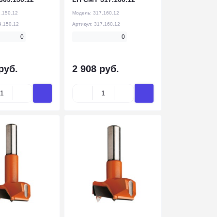
.150.12
Модель:
317.160.12
9.150.12
Артикул:
317.160.12
0
0
руб.
2 908 руб.