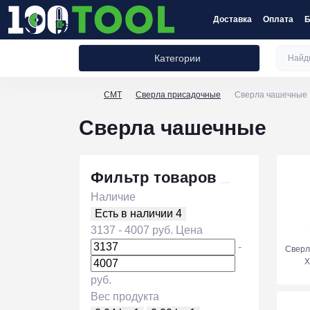
Доставка
Оплата
Б
Категории
CMT
Сверла присадочные
Сверла чашечные
Сверла чашечные
Фильтр товаров
Наличие
Есть в наличии
4
3137
-
4007
руб.
Цена
-
Сверл
руб.
Вес продукта