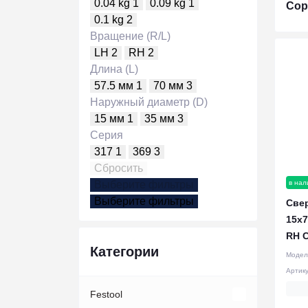
0.04 kg
1
0.09 kg
1
Сор
0.1 kg
2
Вращение (R/L)
LH
2
RH
2
Длина (L)
57.5 мм
1
70 мм
3
Наружный диаметр (D)
15 мм
1
35 мм
3
Серия
317
1
369
3
Сбросить
в нал
Выберите фильтры
Выберите фильтры
Све
15x7
RH C
Категории
Модел
Артик
Festool