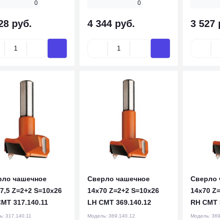
0
0
28 руб.
4 344 руб.
3 527 
рло чашечное
Сверло чашечное
Сверло 
7,5 Z=2+2 S=10x26
14x70 Z=2+2 S=10x26
14x70 Z
MT 317.140.11
LH CMT 369.140.12
RH CMT 
ь:
317.140.11
Модель:
369.140.12
Модель:
369