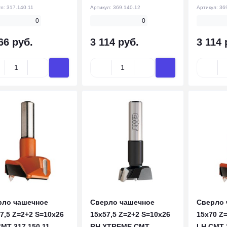
ул:
317.140.11
Артикул:
369.140.12
Артикул:
36
0
0
66 руб.
3 114 руб.
3 114 
рло чашечное
Сверло чашечное
Сверло 
7,5 Z=2+2 S=10x26
15x57,5 Z=2+2 S=10x26
15x70 Z
MT 317.150.11
RH XTREME CMT
LH CMT 