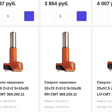
37 руб.
3 854 руб.
4 007 
рло чашечное
Cверло чашечное
Cверло 
0 Z=2+2 S=10x26
22x70 Z=2+2 S=10x26
25x57,5 
MT 369.200.11
RH CMT 369.220.11
LH CMT 
ь:
369.200.11
Модель:
369.220.11
Модель:
317
ул:
369.200.11
Артикул:
369.220.11
Артикул:
31