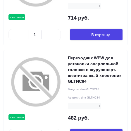
0
714 руб.
в наличии
В корзину
Переходник WPW для
установки сверлильной
головки в шуруповерт.
шестигранный хвостовик
GLTNC84
Модель:
dmr-GLTNC84
Артикул:
dmr-GLTNC84
0
482 руб.
в наличии