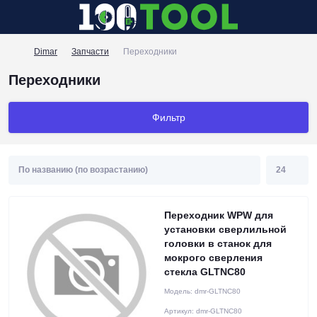
Dimar
Запчасти
Переходники
Переходники
Фильтр
Переходник WPW для
установки сверлильной
головки в станок для
мокрого сверления
стекла GLTNC80
Модель:
dmr-GLTNC80
Артикул:
dmr-GLTNC80