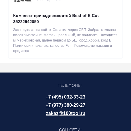
Комплект принадлежностей Best of E-Cut
35222942050
Заказ сделал на сайте. Оплатил через СБП. Забрал комплект
пилок в магазине. Магазин реальный, не подделка. Находится
м. Черкизовская, далее пешком до БЦ Город Хобби, вход Б.
Пилки оригинальные. качество Fein, Рекомендую магазин и
продавца...
ТЕЛЕФОНЫ:
+7 (495) 032-33-23
+7 (977) 380-29-27
zakaz@100tool.ru
СОЦ СЕТИ: