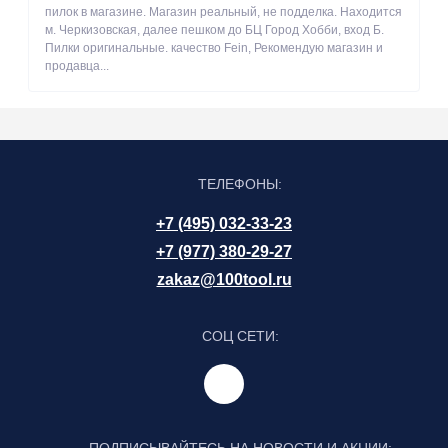
пилок в магазине. Магазин реальный, не подделка. Находится
м. Черкизовская, далее пешком до БЦ Город Хобби, вход Б.
Пилки оригинальные. качество Fein, Рекомендую магазин и
продавца...
ТЕЛЕФОНЫ:
+7 (495) 032-33-23
+7 (977) 380-29-27
zakaz@100tool.ru
СОЦ СЕТИ:
ПОДПИСЫВАЙТЕСЬ НА НОВОСТИ И АКЦИИ: