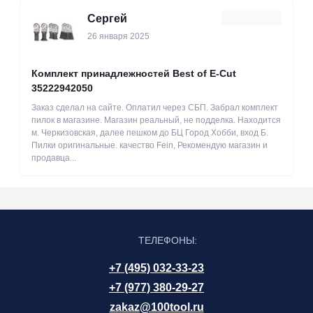
Сергей
26 января 2025
Комплект принадлежностей Best of E-Cut
35222942050
Заказ сделал на сайте. Оплатил через СБП. Забрал комплект
пилок в магазине. Магазин реальный, не подделка. Находится
м. Черкизовская, далее пешком до БЦ Город Хобби, вход Б.
Пилки оригинальные. качество Fein, Рекомендую магазин и
продавца...
ТЕЛЕФОНЫ:
+7 (495) 032-33-23
+7 (977) 380-29-27
zakaz@100tool.ru