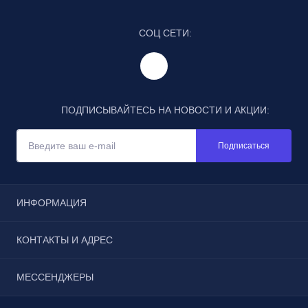
СОЦ СЕТИ:
ПОДПИСЫВАЙТЕСЬ НА НОВОСТИ И АКЦИИ:
Подписаться
ИНФОРМАЦИЯ
Отзывы
КОНТАКТЫ И АДРЕС
Реквизиты
Условия соглашения
г. Москва, Щёлковское шоссе, дом 3, строение 1, пав.
МЕССЕНДЖЕРЫ
Каталог
185
Бонусы
Telegram
zakaz@100tool.ru