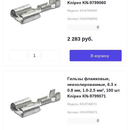
Knipex KN-9799060
Модель:
KN-9799060
Артикул:
KN-9799060
0
2 283 руб.
В корзину
Гильзы флажковые,
неизолированные, 6.3 x
0.8 мм, 1.0-2.5 мм², 100 шт
Knipex KN-9799071
Модель:
KN-9799071
Артикул:
KN-9799071
0