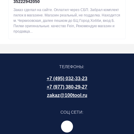
35222942050
Заказ сделал на сайте. Оплатил через СБП. Забрал комплект
пилок в магазине. Магазин реальный, не подделка. Находится
м. Черкизовская, далее пешком до БЦ Город Хобби, вход Б.
Пилки оригинальные. качество Fein, Рекомендую магазин и
продавца...
ТЕЛЕФОНЫ:
+7 (495) 032-33-23
+7 (977) 380-29-27
zakaz@100tool.ru
СОЦ СЕТИ: