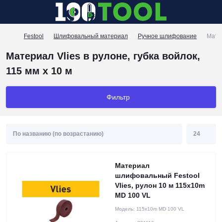
Festool
Шлифовальный материал
Ручное шлифование
Матер
Материал Vlies в рулоне, губка войлок,
115 мм x 10 м
Фильтр
Материал
шлифовальный Festool
Vlies, рулон 10 м 115x10m
MD 100 VL
Модель:
115x10m MD 100 VL