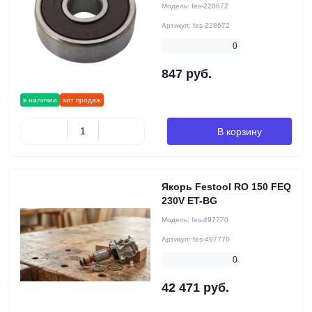
Модель:
fes-228672
Артикул:
fes-228672
0
847 руб.
в наличии
хит продаж
В корзину
Якорь Festool RO 150 FEQ
230V ET-BG
Модель:
fes-497770
Артикул:
fes-497770
0
42 471 руб.