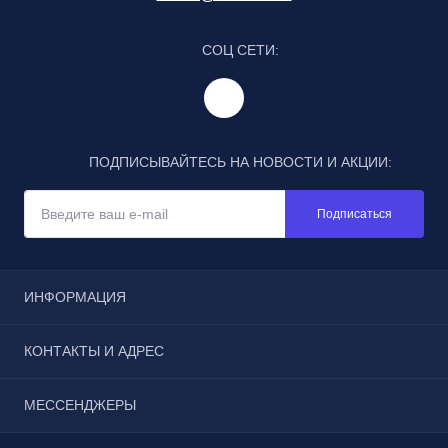
СОЦ СЕТИ:
ПОДПИСЫВАЙТЕСЬ НА НОВОСТИ И АКЦИИ:
Подписаться
ИНФОРМАЦИЯ
Отзывы
КОНТАКТЫ И АДРЕС
Реквизиты
Условия соглашения
г. Москва, Щёлковское шоссе, дом 3, строение 1, пав.
МЕССЕНДЖЕРЫ
Каталог
185
Бонусы
Telegram