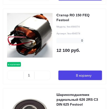
Статор RO 150 FEQ
Festool
Модель:
fes-494074
Артикул:
fes-494074
0
12 100 руб.
в наличии
В корзину
Шарикоподшипник
радиальный 626 2RS C3
DIN 625 Festool