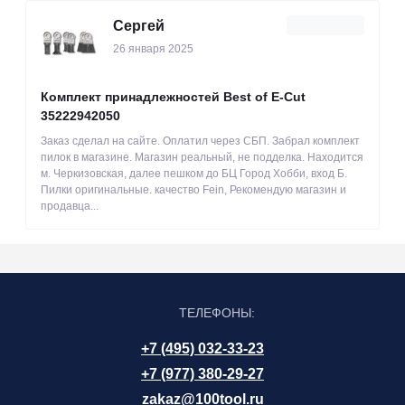
Сергей
26 января 2025
Комплект принадлежностей Best of E-Cut
35222942050
Заказ сделал на сайте. Оплатил через СБП. Забрал комплект
пилок в магазине. Магазин реальный, не подделка. Находится
м. Черкизовская, далее пешком до БЦ Город Хобби, вход Б.
Пилки оригинальные. качество Fein, Рекомендую магазин и
продавца...
ТЕЛЕФОНЫ:
+7 (495) 032-33-23
+7 (977) 380-29-27
zakaz@100tool.ru