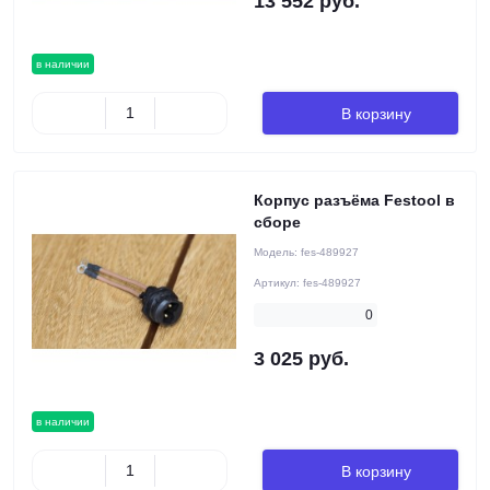
13 552 руб.
в наличии
В корзину
Корпус разъёма Festool в
сборе
Модель:
fes-489927
Артикул:
fes-489927
0
3 025 руб.
в наличии
В корзину