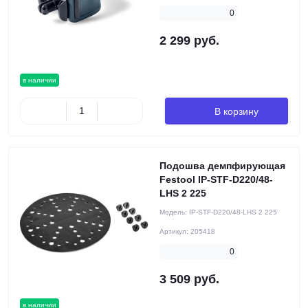
0
2 299 руб.
в наличии
В корзину
Подошва демпфирующая
Festool IP-STF-D220/48-
LHS 2 225
Модель:
IP-STF-D220/48-LHS 2 225
Артикул:
205418
0
3 509 руб.
в наличии