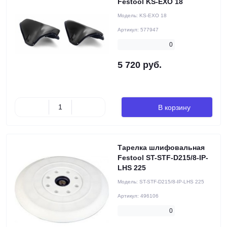
Festool KS-EXO 18
Модель:
KS-EXO 18
Артикул:
577947
0
5 720 руб.
В корзину
Тарелка шлифовальная
Festool ST-STF-D215/8-IP-
LHS 225
Модель:
ST-STF-D215/8-IP-LHS 225
Артикул:
496106
0