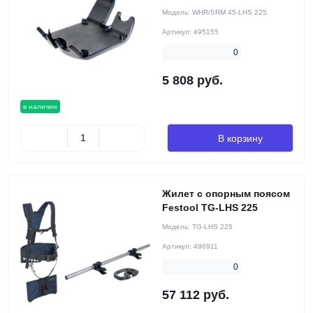
Модель:
WHR/SRM 45-LHS 225
Артикул:
495155
0
5 808 руб.
в наличии
В корзину
Жилет с опорным поясом
Festool TG-LHS 225
Модель:
TG-LHS 225
Артикул:
496911
0
57 112 руб.