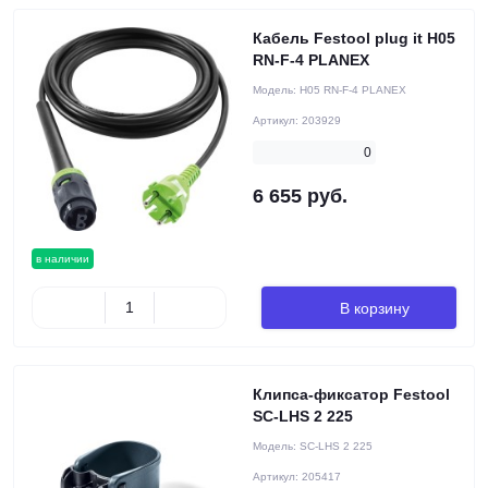
Кабель Festool plug it H05
RN-F-4 PLANEX
Модель:
H05 RN-F-4 PLANEX
Артикул:
203929
0
6 655 руб.
в наличии
В корзину
Клипса-фиксатор Festool
SC-LHS 2 225
Модель:
SC-LHS 2 225
Артикул:
205417