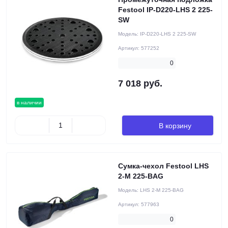
Festool IP-D220-LHS 2 225-
SW
Модель:
IP-D220-LHS 2 225-SW
Артикул:
577252
0
7 018 руб.
в наличии
В корзину
Сумка-чехол Festool LHS
2-M 225-BAG
Модель:
LHS 2-M 225-BAG
Артикул:
577963
0