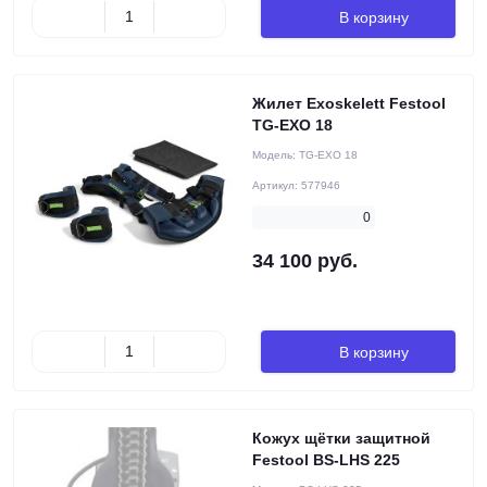
В корзину
Жилет Exoskelett Festool
TG-EXO 18
Модель:
TG-EXO 18
Артикул:
577946
0
34 100 руб.
В корзину
Кожух щётки защитной
Festool BS-LHS 225