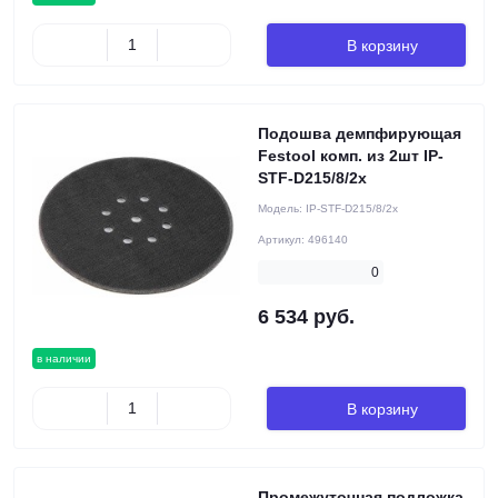
В корзину
Подошва демпфирующая
Festool комп. из 2шт IP-
STF-D215/8/2x
Модель:
IP-STF-D215/8/2x
Артикул:
496140
0
6 534 руб.
в наличии
В корзину
Промежуточная подложка