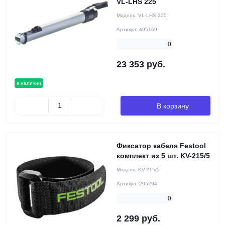
VL-LHS 225
Модель:
VL-LHS 225
Артикул:
495169
0
23 353 руб.
в наличии
В корзину
Фиксатор кабеля Festool
комплект из 5 шт. KV-215/5
Модель:
KV-215/5
Артикул:
205294
0
2 299 руб.