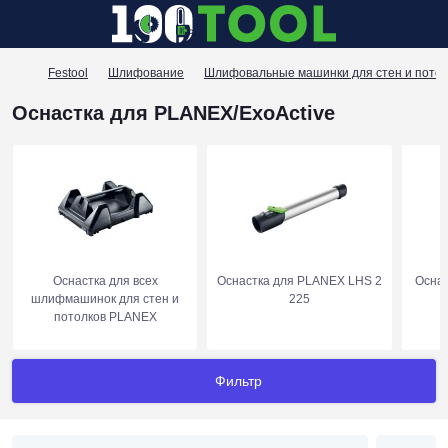
Festool
Шлифование
Шлифовальные машинки для стен и потол
Оснастка для PLANEX/ExoActive
Оснастка для всех
Оснастка для PLANEX LHS 2
Оснас
шлифмашинок для стен и
225
потолков PLANEX
Фильтр