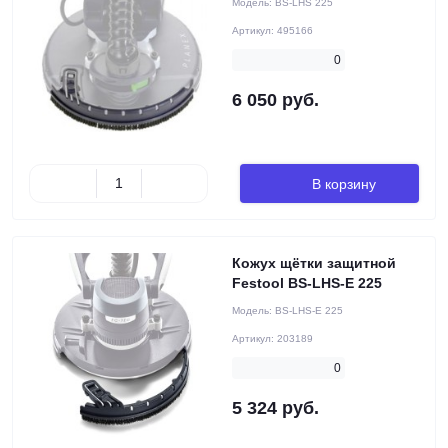
Модель:
BS-LHS 225
Артикул:
495166
0
6 050 руб.
В корзину
Кожух щётки защитной
Festool BS-LHS-E 225
Модель:
BS-LHS-E 225
Артикул:
203189
0
5 324 руб.