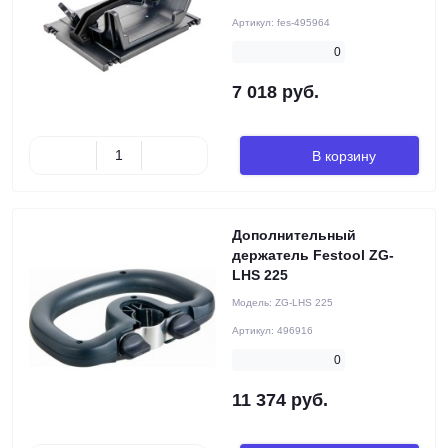
Артикул:
fes-495964
0
7 018 руб.
В корзину
Дополнительный
держатель Festool ZG-
LHS 225
Модель:
ZG-LHS 225
Артикул:
496916
0
11 374 руб.