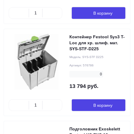
В корзину
Контейнер Festool Sys3 T-
Loc для хр. шлиф. мат.
SYS-STF-D225
Модель:
SYS-STF D225
Артикул:
576786
0
13 794 руб.
В корзину
Подголовник Exoskelett