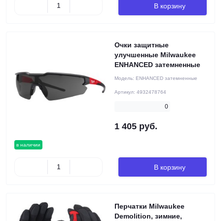
В корзину
Очки защитные
улучшенные Milwaukee
ENHANCED затемненные
Модель:
ENHANCED затемненные
Артикул:
4932478764
0
1 405 руб.
в наличии
В корзину
Перчатки Milwaukee
Demolition, зимние,