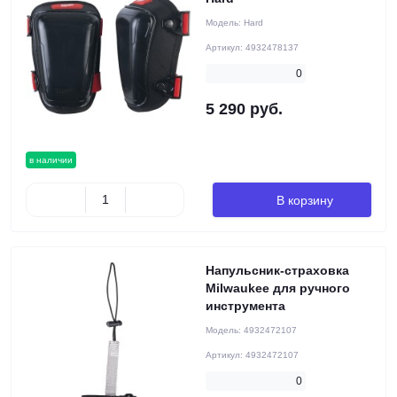
Модель:
Hard
Артикул:
4932478137
0
5 290 руб.
в наличии
В корзину
Напульсник-страховка
Milwaukee для ручного
инструмента
Модель:
4932472107
Артикул:
4932472107
0