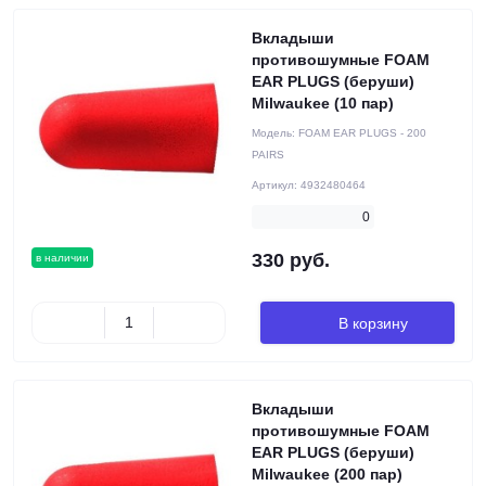
Вкладыши
противошумные FOAM
EAR PLUGS (беруши)
Milwaukee (10 пар)
Модель:
FOAM EAR PLUGS - 200
PAIRS
Артикул:
4932480464
0
330 руб.
в наличии
В корзину
Вкладыши
противошумные FOAM
EAR PLUGS (беруши)
Milwaukee (200 пар)