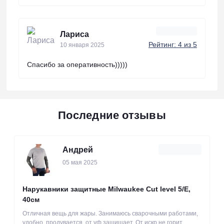
Лариса
Рейтинг: 4 из 5
10 января 2025
Спасибо за оперативность)))))
Последние отзывы
Андрей
05 мая 2025
Нарукавники защитные Milwaukee Cut level 5/Е,
40см
Отличная вещь для жары. Занимаюсь сварочными работами,
удобно, продувается, от уф защищает. От искр не горит.