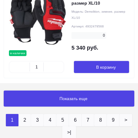
размер XL/10
Модель:
Demolition, зимние, размер
XL/10
Артикул:
4932479568
0
5 340 руб.
в наличии
В корзину
Показать еще
1
2
3
4
5
6
7
8
9
>
>|