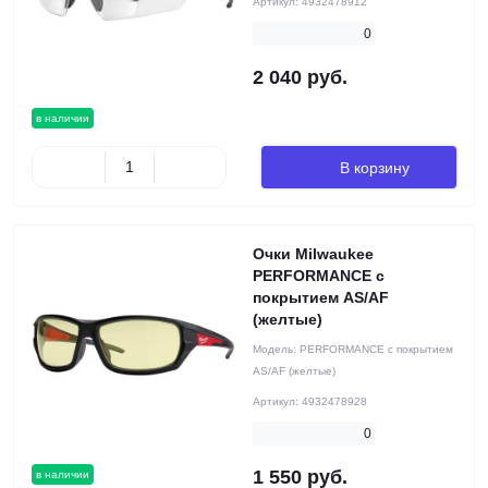
Артикул:
4932478912
0
2 040 руб.
в наличии
В корзину
Очки Milwaukee
PERFORMANCE с
покрытием AS/AF
(желтые)
Модель:
PERFORMANCE с покрытием
AS/AF (желтые)
Артикул:
4932478928
0
1 550 руб.
в наличии