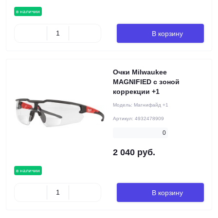
в наличии
В корзину
Очки Milwaukee
MAGNIFIED с зоной
коррекции +1
Модель:
Магнифайд +1
Артикул:
4932478909
0
2 040 руб.
в наличии
В корзину