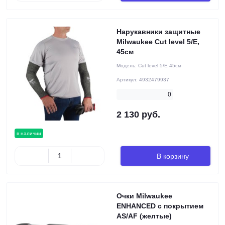
Нарукавники защитные
Milwaukee Cut level 5/Е,
45см
Модель:
Cut level 5/Е 45см
Артикул:
4932479937
0
2 130 руб.
в наличии
В корзину
Очки Milwaukee
ENHANCED с покрытием
AS/AF (желтые)