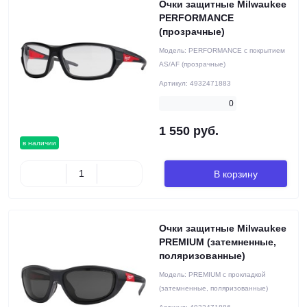
Очки защитные Milwaukee
PERFORMANCE
(прозрачные)
Модель:
PERFORMANCE с покрытием
AS/AF (прозрачные)
Артикул:
4932471883
0
1 550 руб.
в наличии
В корзину
Очки защитные Milwaukee
PREMIUM (затемненные,
поляризованные)
Модель:
PREMIUM с прокладкой
(затемненные, поляризованные)