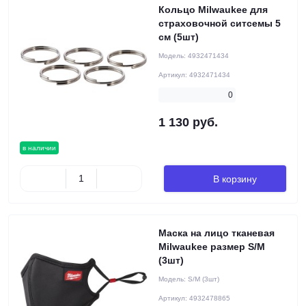
Кольцо Milwaukee для
страховочной ситсемы 5
см (5шт)
Модель:
4932471434
Артикул:
4932471434
0
1 130 руб.
в наличии
В корзину
Маска на лицо тканевая
Milwaukee размер S/M
(3шт)
Модель:
S/M (3шт)
Артикул:
4932478865