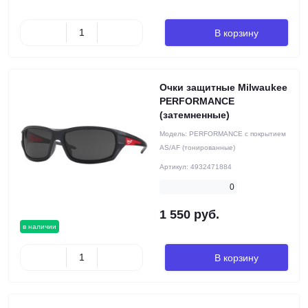
В корзину
Очки защитные Milwaukee
PERFORMANCE
(затемненные)
Модель:
PERFORMANCE с покрытием
AS/AF (тонированные)
Артикул:
4932471884
0
1 550 руб.
в наличии
В корзину