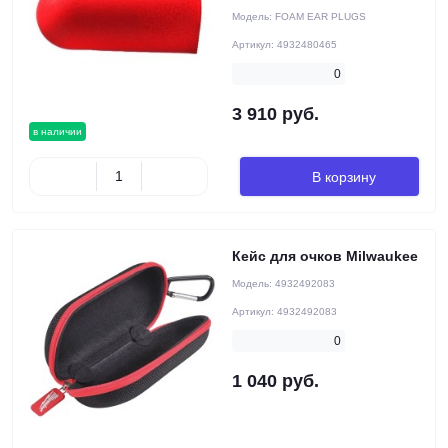
Модель:
FOAM EAR PLUGS
Артикул:
4932480465
0
3 910 руб.
в наличии
В корзину
Кейс для очков Milwaukee
Модель:
4932492083
Артикул:
4932492083
0
1 040 руб.