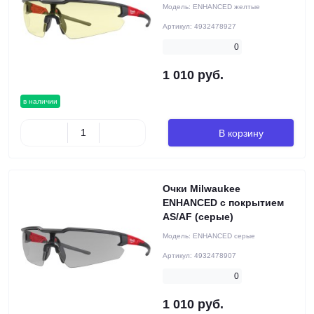
Модель:
ENHANCED желтые
Артикул:
4932478927
0
1 010 руб.
в наличии
В корзину
Очки Milwaukee
ENHANCED с покрытием
AS/AF (серые)
Модель:
ENHANCED серые
Артикул:
4932478907
0
1 010 руб.