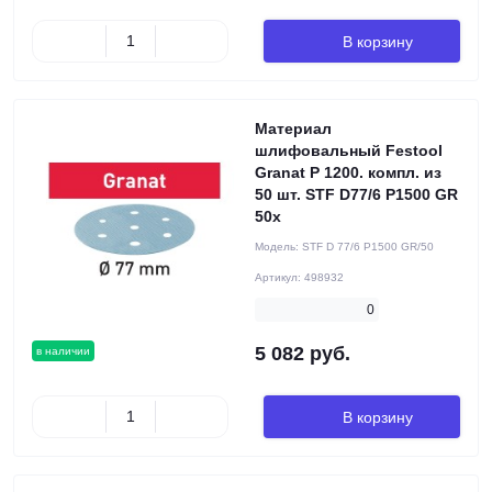
В корзину
Материал
шлифовальный Festool
Granat P 1200. компл. из
50 шт. STF D77/6 P1500 GR
50x
Модель:
STF D 77/6 P1500 GR/50
Артикул:
498932
0
5 082 руб.
в наличии
В корзину