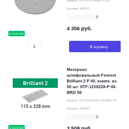
Модель:
STF D125 white VL/10
Артикул:
496511
0
4 356 руб.
в наличии
В корзину
Материал
шлифовальный Festool
Brilliant 2 P 40, компл. из
50 шт. STF-115X228-P 40-
BR2/ 50
Модель:
STF-115X228-P 40-BR2/ 50
Артикул:
492822
0
3 509 руб.
в наличии