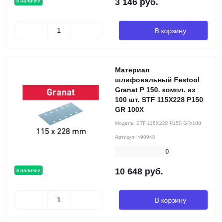
3 146 руб.
в наличии
В корзину
Материал
шлифовальный Festool
Granat P 150. компл. из
100 шт. STF 115X228 P150
GR 100X
Модель:
STF 115X228 P150 GR/100
Артикул:
498948
0
10 648 руб.
в наличии
В корзину