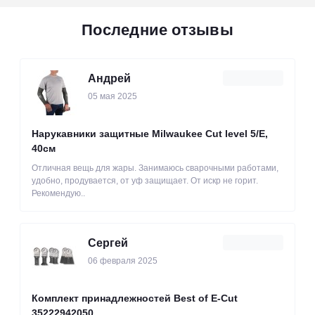
Последние отзывы
Андрей
05 мая 2025
Нарукавники защитные Milwaukee Cut level 5/Е,
40см
Отличная вещь для жары. Занимаюсь сварочными работами,
удобно, продувается, от уф защищает. От искр не горит.
Рекомендую..
Сергей
06 февраля 2025
Комплект принадлежностей Best of E-Cut
35222942050