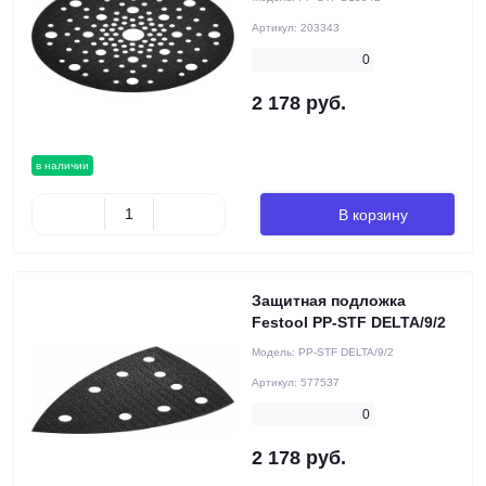
Артикул:
203343
0
2 178 руб.
в наличии
В корзину
Защитная подложка
Festool PP-STF DELTA/9/2
Модель:
PP-STF DELTA/9/2
Артикул:
577537
0
2 178 руб.