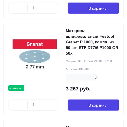
В корзину
Материал
шлифовальный Festool
Granat P 1000, компл. из
50 шт. STF D77/6 P1000 GR
50x
Модель:
STF D 77/6 P1000 GR/50
Артикул:
498930
0
3 267 руб.
в наличии
В корзину