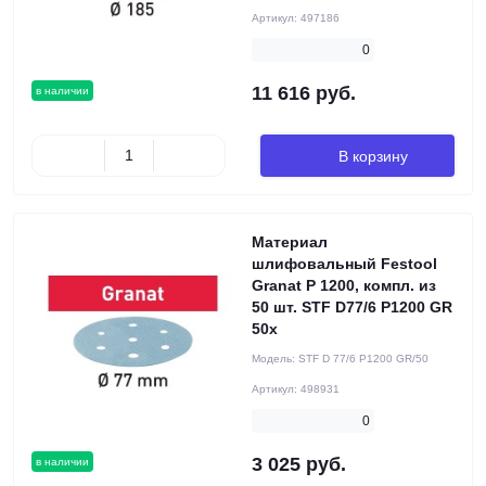
Артикул:
497186
0
11 616 руб.
в наличии
В корзину
Материал
шлифовальный Festool
Granat P 1200, компл. из
50 шт. STF D77/6 P1200 GR
50x
Модель:
STF D 77/6 P1200 GR/50
Артикул:
498931
0
3 025 руб.
в наличии