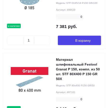
Модель:
STF D185/16 P100 GR/100
Артикул:
499629
0
7 381 руб.
в наличии
В корзину
Материал
шлифовальный Festool
Granat P 150, компл. из 50
шт. STF 80X400 P 150 GR
50X
Модель:
STF 80x400 P150 GR/50
Артикул:
497161
0