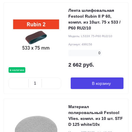
Лента шлифовальная
Festool Rubin II P 60,
компл. из 10шт. 75 x 533 /
P60 RU2/10
Модель:
L533X 75-P60 RU2/10
Артикул:
499156
0
2 662 руб.
в наличии
В корзину
Материал
полировальный Festool
Vlies. компл. из 10 шт. STF
D 125 white/10x