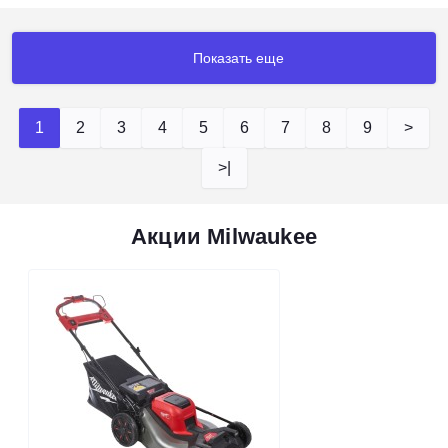
Показать еще
1
2
3
4
5
6
7
8
9
>
>|
Акции Milwaukee