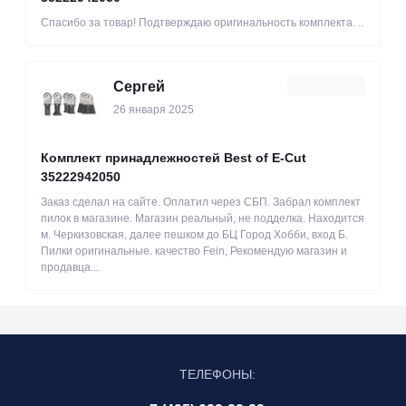
Спасибо за товар! Подтверждаю оригинальность комплекта. ..
Сергей
26 января 2025
Комплект принадлежностей Best of E-Cut
35222942050
Заказ сделал на сайте. Оплатил через СБП. Забрал комплект
пилок в магазине. Магазин реальный, не подделка. Находится
м. Черкизовская, далее пешком до БЦ Город Хобби, вход Б.
Пилки оригинальные. качество Fein, Рекомендую магазин и
продавца...
ТЕЛЕФОНЫ: