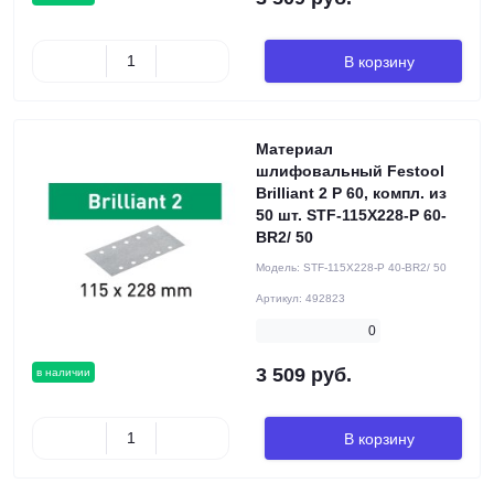
В корзину
Материал
шлифовальный Festool
Brilliant 2 P 60, компл. из
50 шт. STF-115X228-P 60-
BR2/ 50
Модель:
STF-115X228-P 40-BR2/ 50
Артикул:
492823
0
3 509 руб.
в наличии
В корзину