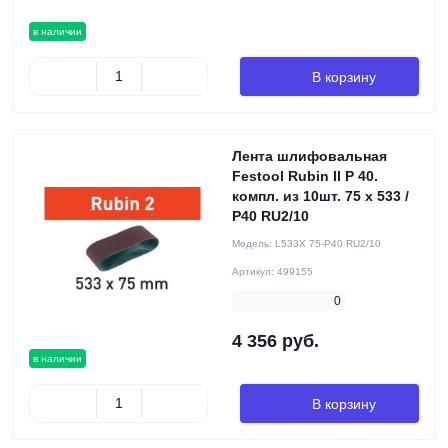
в наличии
В корзину
Лента шлифовальная
Festool Rubin II P 40.
компл. из 10шт. 75 x 533 /
P40 RU2/10
Модель:
L533X 75-P40 RU2/10
Артикул:
499155
0
4 356 руб.
в наличии
В корзину