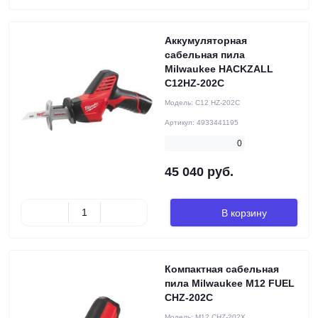
Аккумуляторная
сабельная пила
Milwaukee HACKZALL
C12HZ-202С
Модель:
C12 HZ-202C
Артикул:
4933441195
0
45 040 руб.
В корзину
Компактная сабельная
пила Milwaukee M12 FUEL
CHZ-202C
Модель:
M12 CHZ-202X