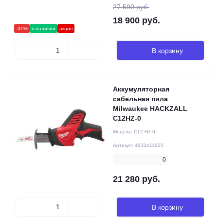
27 590 руб.
18 900 руб.
-31%
в наличии
акция
В корзину
Аккумуляторная
сабельная пила
Milwaukee HACKZALL
C12HZ-0
Модель:
C12 HZ-0
Артикул:
4933411925
0
21 280 руб.
В корзину