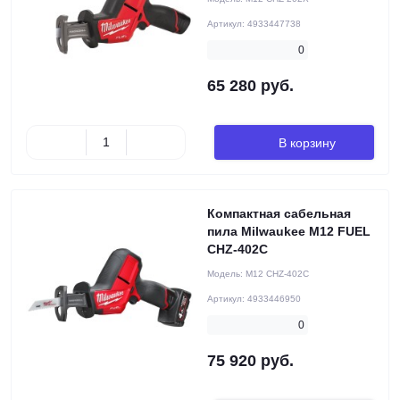
Артикул:
4933447738
0
65 280 руб.
В корзину
Компактная сабельная
пила Milwaukee M12 FUEL
CHZ-402C
Модель:
M12 CHZ-402C
Артикул:
4933446950
0
75 920 руб.